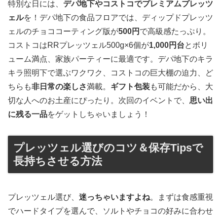
特別な日には、
デパ地下やコストコでプレミアムプレッツ
ェル
を！デパ地下の食品フロアでは、ディップドプレッツ
ェルのチョココーティング版が
500円
で高級感たっぷり。
コストコはRRプレッツェル500g×6個が
1,000円台
とボリ
ューム満点、家族パーティーに最適です。デパ地下のキラ
キラ照明下で選ぶワクワク、コストコの巨大棚の迫力、ど
ちらも
非日常の楽しさ
満載。
ギフト包装
も可能だから、大
切な人へのお土産にぴったり。次回のイベントで、
思い出
に残る一品
をゲットしちゃいましょう！
プレッツェル選びのコツ＆保存Tipsで
長持ちさせる方法
プレッツェル選び、
迷っちゃいますよね
。まずは食感重視
でハードタイプを選んで、ソルトやチョコの好みに合わせ