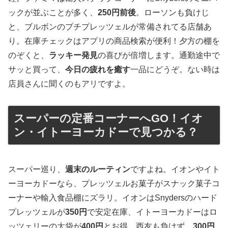
ックが並ぶことが多く、
250円前後
。ローソンも負けじ
と、ブルボンのプチプレッツェルが常備されてる店舗あ
り。在庫チェックはアプリの商品検索が便利！夕方の棚を
のぞくと、
ラッキー発見
の喜びが倍増します。通勤途中で
サッと買って、
今日の疲れを癒す
一品にどうぞ。ない時は
店員さんに聞くのもアリですよ。
スーパーの定番コーナーへGO！イオ
ン・イトーヨーカドーで見つかる？
スーパー巡り、
週末のルーティン
ですよね。イオンやイト
ーヨーカドーなら、プレッツェルお菓子がスナック菓子コ
ーナーや輸入食品棚にズラリ。イオンはSnydersのハード
プレッツェルが
350円
で安定在庫、イトーヨーカドーはロ
ッツェリーの大袋が
400円
とお得。西友も負けず、
300円