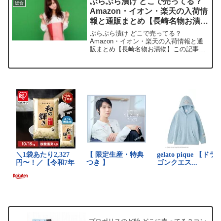
ぶらぶら漬け どこで売ってる？
総合
ったら、もう後戻りでき...
Amazon・イオン・楽天の入荷情
報と通販まとめ【長崎名物お漬
物】
ぶらぶら漬け どこで売ってる？
Amazon・イオン・楽天の入荷情報と通
販まとめ【長崎名物お漬物】この記事で
はぶらぶら漬けを売っている取扱店や、
平均的な値段、安く買える場所などを手
短に紹介します。店舗商品名価格（税
込）在庫状況送料Amazon...