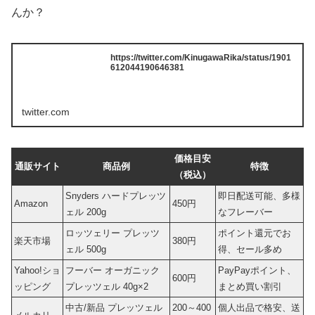
んか？
https://twitter.com/KinugawaRika/status/1901
612044190646381
twitter.com
価格目安
通販サイト
商品例
特徴
（税込）
Snyders ハードプレッツ
即日配送可能、多様
Amazon
450円
ェル 200g
なフレーバー
ロッツェリー プレッツ
ポイント還元でお
楽天市場
380円
ェル 500g
得、セール多め
Yahoo!ショ
フーバー オーガニック
PayPayポイント、
600円
ッピング
プレッツェル 40g×2
まとめ買い割引
中古/新品 プレッツェル
200～400
個人出品で格安、送