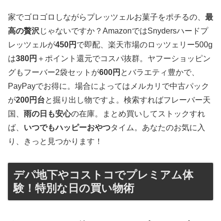
家でゴロゴロしながらプレッツェルお菓子をポチるの、
最
高の贅沢
じゃないですか？AmazonではSnydersハードプ
レッツェルが
450円
で即配、楽天市場のロッツェリー500g
は
380円
＋ポイント還元でコスパ抜群。ヤフーショッピン
グもフーバー2袋セットが
600円
とバラエティ豊かで、
PayPayでお得に。場合によってはメルカリで中古パック
が
200円台
と掘り出し物ですよ。検索すればフレーバー天
国、
雨の日も安心
の在庫。まとめ買いしてストックすれ
ば、
いつでもハッピーおやつ
タイム。あなたのお気に入
り、きっと見つかります！
デパ地下やコストコでプレミアム体
験！特別な日の買い物術