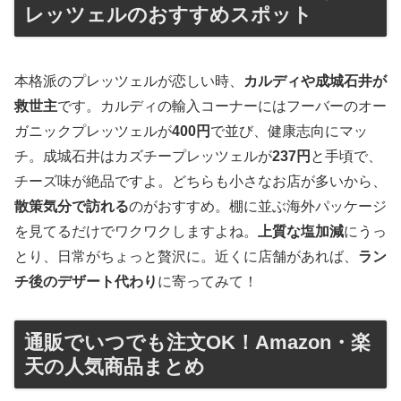
レッツェルのおすすめスポット
本格派のプレッツェルが恋しい時、
カルディや成城石井が
救世主
です。カルディの輸入コーナーにはフーバーのオー
ガニックプレッツェルが
400円
で並び、健康志向にマッ
チ。成城石井はカズチープレッツェルが
237円
と手頃で、
チーズ味が絶品ですよ。どちらも小さなお店が多いから、
散策気分で訪れる
のがおすすめ。棚に並ぶ海外パッケージ
を見てるだけでワクワクしますよね。
上質な塩加減
にうっ
とり、日常がちょっと贅沢に。近くに店舗があれば、
ラン
チ後のデザート代わり
に寄ってみて！
通販でいつでも注文OK！Amazon・楽
天の人気商品まとめ