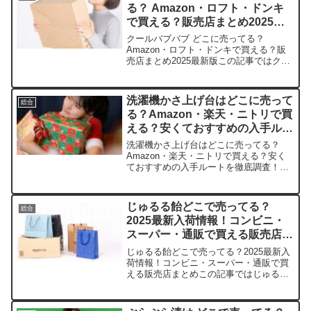
る？ Amazon・ロフト・ドンキ
で買える？販売店まとめ2025最
新版
クールバブバブ どこに売ってる？
Amazon・ロフト・ドンキで買える？販
売店まとめ2025最新版この記事ではクー
ルバブバブを売っている取扱店や、平均
的な値段、安く買える場所などを手短に
紹介します。店舗名平均価格在庫状況特
洗濯機かさ上げ台はどこに売って
総合
徴Amazon99...
る？Amazon・楽天・ニトリで買
える？安くておすすめの入手ルー
トを徹底調査！
洗濯機かさ上げ台はどこに売ってる？
Amazon・楽天・ニトリで買える？安く
ておすすめの入手ルートを徹底調査！こ
の記事では、洗濯機かさ上げ台を売って
いる取扱店や、平均的な値段、安く買え
る場所などを手短に紹介します。毎日の
じゅるる飴どこで売ってる？
総合
洗濯がもっとラクになる...
2025最新入荷情報！コンビニ・
スーパー・通販で買える販売店ま
とめ
じゅるる飴どこで売ってる？2025最新入
荷情報！コンビニ・スーパー・通販で買
える販売店まとめこの記事ではじゅるる
飴を売っている取扱店や、平均的な値
段、安く買える場所などを手短に紹介し
ます。人気のジューシーな味わいにハマ