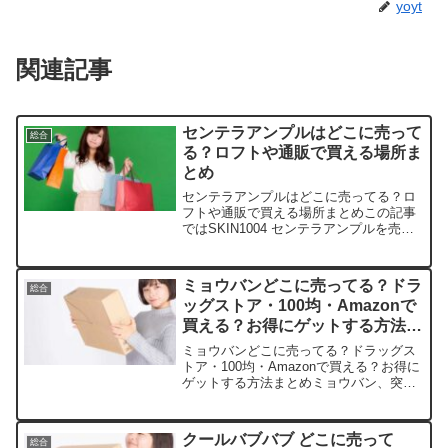
yoyt
関連記事
センテラアンプルはどこに売って
総合
る？ロフトや通販で買える場所ま
とめ
センテラアンプルはどこに売ってる？ロ
フトや通販で買える場所まとめこの記事
ではSKIN1004 センテラアンプルを売っ
ている取扱店や、平均的な値段、安く買
える場所などを手短に紹介します。店舗
名価格帯（税込）特徴送料楽天市場約
ミョウバンどこに売ってる？ドラ
総合
2,000〜3,0...
ッグストア・100均・Amazonで
買える？お得にゲットする方法ま
とめ
ミョウバンどこに売ってる？ドラッグス
トア・100均・Amazonで買える？お得に
ゲットする方法まとめミョウバン、突然
必要になって探すのって意外と手間です
よね。この記事では、ミョウバンを売っ
ている取扱店や平均価格、安く買える場
クールバブバブ どこに売って
総合
所をサクッと紹介...