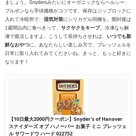
ましょう。Snydersみたいにオーガニックならヘルシー、
ブルボンなら手頃価格がコツです。保存はジップロックに
入れて冷暗所で、
湿気対策
にシリカゲル同梱を。開封後は
1週間以内に食べきって、
サクサクをキープ
。冷凍なら解
凍で復活しますよ。こうして長持ちさせれば、
いつでも新
鮮なおやつ
に。あなたらしい楽しみ方で、プレッツェルを
日常に取り入れてみてくださいね。きっと、もっと好きに
なります！
【10日最大2000円クーポン】Snyder's of Hanover
スナイダーズ オブ ハノーバー お菓子 ミニ プレッツェ
ル サワードウ ハード 022752