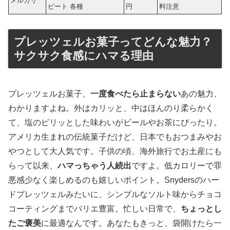
メルカリ
ピート 各種
円
料注意
プレッツェルお菓子ってどんな魅力？
サクサク食感にハマる理由
プレッツェルお菓子、
一度食べたら止まらない
あの魅力、
わかりますよね。外はカリッと、中はほんのり柔らかく
て、塩のピリッとした味わいがビールやお茶にぴったり。
アメリカ生まれの伝統菓子だけど、日本でもおつまみやお
やつとして大人気です。子供の頃、海外旅行でお土産にも
らって以来、
ハマっちゃう人続出
ですよ。低カロリーで罪
悪感少なく楽しめるのも嬉しいポイント。Snydersのハー
ドプレッツェルみたいに、シンプルなソルト味からチョコ
コーティングまでバリエ豊富。忙しい日常で、
ちょっとし
たご褒美
に最適なんです。あなたもきっと、袋開けたら一