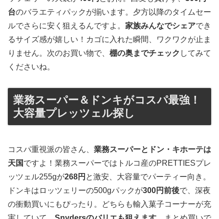
台
のバラエティパックが揃います。夕方以降のタイムセー
ルでさらに安く狙えるんですよ。
家族みんなでシェア
でき
るサイズ感が嬉しい！カゴに入れた瞬間、ワクワクが止ま
りません。次のお買い物で、
棚の奥までチェック
してみて
くださいね。
業務スーパー＆ドンキがコスパ最強！
大容量プレッツェル探し
コスパ重視派の皆さん、
業務スーパーとドン・キホーテは
天国
ですよ！業務スーパーではトルコ産のPRETTIESプレ
ッツェル255gが
268円
と激安、大容量でパーティー向き。
ドンキはロッツェリーの500gパックが
300円前後
で、深夜
の衝動買いにもぴったり。どちらも輸入菓子コーナーが充
実していて、
Snydersのバリエも狙えます
。まとめ買いで