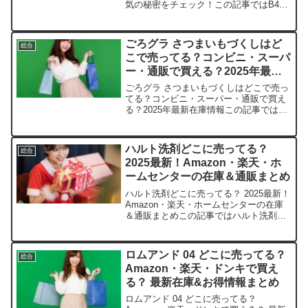
気の秘密をチェック！この記事ではB4U
スーツケースを売っている取扱店や、平
均的な値段、安く買える場所などを手短
に紹介します。旅行好きの皆さん、きっ
ごろグラ さつまいもづくしはど
総合
と役立つはずです...
こで売ってる？コンビニ・スーパ
ー・通販で買える？2025年最新
在庫情報
ごろグラ さつまいもづくしはどこで売っ
てる？コンビニ・スーパー・通販で買え
る？2025年最新在庫情報この記事では、
ごろグラさつまいもづくしを売っている
取扱店や、平均的な値段、安く買える場
所などを手短に紹介します。さつまいも
ハルト洗剤どこに売ってる？
総合
好きの皆さん、きっ...
2025最新！Amazon・楽天・ホ
ームセンターの在庫＆通販まとめ
ハルト洗剤どこに売ってる？ 2025最新！
Amazon・楽天・ホームセンターの在庫
＆通販まとめこの記事ではハルト洗剤を
売っている取扱店や、平均的な値段、安
く買える場所などを手短に紹介します。
毎日の掃除が楽になる優れものを、すぐ
ロムアンド 04 どこに売ってる？
総合
手に入れましょ...
Amazon・楽天・ドンキで買え
る？ 最新在庫&お得情報まとめ
ロムアンド 04 どこに売ってる？