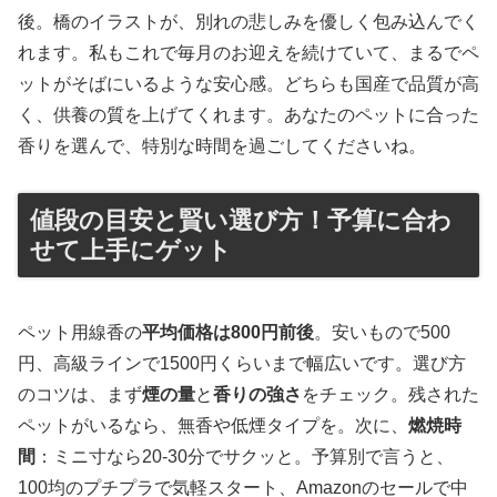
後。橋のイラストが、別れの悲しみを優しく包み込んでく
れます。私もこれで毎月のお迎えを続けていて、まるでペ
ットがそばにいるような安心感。どちらも国産で品質が高
く、供養の質を上げてくれます。あなたのペットに合った
香りを選んで、特別な時間を過ごしてくださいね。
値段の目安と賢い選び方！予算に合わ
せて上手にゲット
ペット用線香の
平均価格は800円前後
。安いもので500
円、高級ラインで1500円くらいまで幅広いです。選び方
のコツは、まず
煙の量
と
香りの強さ
をチェック。残された
ペットがいるなら、無香や低煙タイプを。次に、
燃焼時
間
：ミニ寸なら20-30分でサクッと。予算別で言うと、
100均のプチプラで気軽スタート、Amazonのセールで中