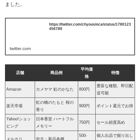
ました。
https://twitter.com/chyousinca/status/1780123
456789
twitter.com
平均価
店舗
商品例
特徴
格
豊富な種類、即日配
Amazon
カメヤマ 虹のかなた
800円
送可能
虹の橋のたもと 桜の
楽天市場
900円
ポイント還元でお得
香り
Yahoo!ショッ
日本香堂 ハートフル
750円
セール頻度高め
ピング
メモリー
500-
個人出品で掘り出し
メルカリ
中古・新品各種