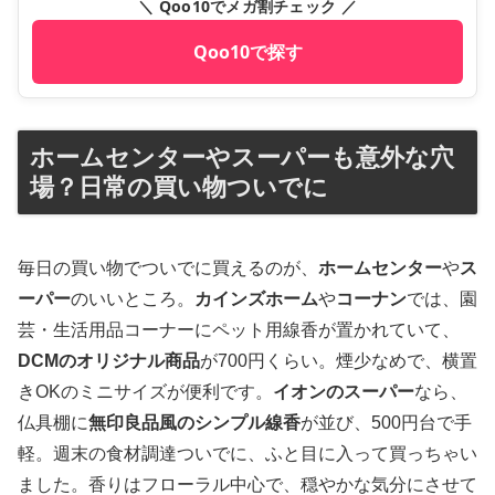
＼ Qoo10でメガ割チェック ／
Qoo10で探す
ホームセンターやスーパーも意外な穴
場？日常の買い物ついでに
毎日の買い物でついでに買えるのが、
ホームセンター
や
ス
ーパー
のいいところ。
カインズホーム
や
コーナン
では、園
芸・生活用品コーナーにペット用線香が置かれていて、
DCMのオリジナル商品
が700円くらい。煙少なめで、横置
きOKのミニサイズが便利です。
イオンのスーパー
なら、
仏具棚に
無印良品風のシンプル線香
が並び、500円台で手
軽。週末の食材調達ついでに、ふと目に入って買っちゃい
ました。香りはフローラル中心で、穏やかな気分にさせて