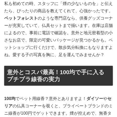
私も初めての時、スタッフに「煙の少ないものを」と伝え
たら、ぴったりの商品を教えてくれて、心強かったです。
ペットフォレスト
のような専門店なら、供養グッズコーナ
ーが充実していて、仏具セットまで揃います。在庫は店舗
によるので、事前に電話で確認を。意外と地元密着型の小
さなお店で、限定の可愛いパッケージが見つかるかも。ペ
ットショップに行くだけで、散歩気分転換にもなりますよ
ね。愛する子の写真を胸に、足を運んでみませんか？
意外とコスパ最高！100均で手に入る
プチプラ線香の実力
100均
でペット用線香？意外とありますよ！
ダイソー
や
セ
リア
の仏具コーナーを覗くと、プライベートブランドのミ
ニ線香が100円でゲットできます。煙が控えめで、無香タ