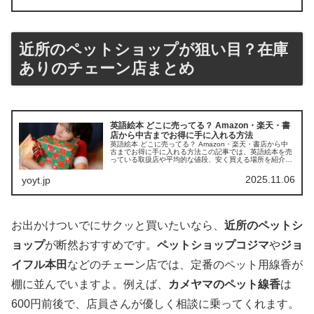
近所のペットショップが狙い目？在庫
ありのチェーン店まとめ
英語絵本 どこに売ってる？ Amazon・楽天・書
店から中古までお得に手に入れる方法
英語絵本 どこに売ってる？ Amazon・楽天・書店から中
古までお得に手に入れる方法この記事では、英語絵本を売
っている取扱店や平均的な値段、安く買える場所を紹介し
ます。親子で楽しく学べる一冊を探すお手伝いをします。
店舗平均価格おすすめポイン...
2025.11.06
yoyt.jp
お出かけついでにサクッと買いたいなら、
近所のペットシ
ョップ
が断然おすすめです。
ペットショップコジマ
や
ジョ
イフル本田
などのチェーン店では、定番のペット用線香が
棚に並んでいますよ。例えば、
カメヤマのペット線香
は
600円前後で、店員さんが優しく相談に乗ってくれます。