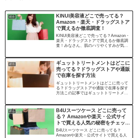
KINUI美容液どこで売ってる？
総合
Amazon・楽天・ドラッグストア
で買えるか徹底調査！
KINUI美容液どこで売ってる？Amazon・
楽天・ドラッグストアで買えるか徹底調
査！みなさん、肌のハリやくすみが気に
なって、いい美容液を探していません
か？私も最近、KINUI美容液にハマっち
ゃいました。この記事ではKINUI美容液
ギュットトリートメントはどこに
総合
を売って...
売ってる？ドラッグストアや通販
で在庫を探す方法
ギュットトリートメントはどこに売って
る？ドラッグストアや通販で在庫を探す
方法この記事ではギュットトリートメン
トを売っている取扱店や、平均的な値
段、安く買える場所などを手短に紹介し
ます。店舗名価格帯（税込）特徴楽天市
B4Uスーツケース どこに売って
総合
場約1,800〜2,400...
る？ Amazonや楽天・公式サイ
トで買える人気の秘密をチェッ
ク！
B4Uスーツケース どこに売ってる？
Amazonや楽天・公式サイトで買える人