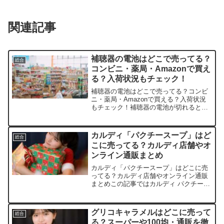
関連記事
補聴器の電池はどこで売ってる？
総合
コンビニ・薬局・Amazonで買え
る？入荷状況もチェック！
補聴器の電池はどこで売ってる？コンビ
ニ・薬局・Amazonで買える？入荷状況
もチェック！補聴器の電池が切れると、
急に世界が静かになって焦りますよね。
この記事では、シグニア補聴器電池PR41
の取扱店や平均価格、安く買えるスポッ
カルディ「パクチースープ」はど
総合
トをサクッと紹介...
こに売ってる？カルディ店舗やオ
ンライン通販まとめ
カルディ「パクチースープ」はどこに売
ってる？カルディ店舗やオンライン通販
まとめこの記事ではカルディ パクチース
ープを売っている取扱店や、平均的な値
段、安く買える場所などを手短に紹介し
ます。「パクチースープ」がなぜ見つか
グリコキャラメルはどこに売って
総合
らない？販売状況のヒン...
る？スーパーや100均・通販を徹