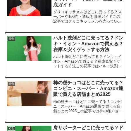
底ガイド
グリコキャラメルはどこに売ってる？ス
ーパーや100均・通販を徹底ガイドこの
記事ではグリコキャラメルを売っている
取扱店や、平均的な値段、そして安く買
える場所を手短に紹介します。店舗名参
考価格（税込）備考楽天市場約180〜300
ハルト洗剤どこに売ってる？ドン
総合
円まとめ買い・限...
キ・イオン・Amazonで買える？
在庫＆安くゲットする方法
ハルト洗剤どこに売ってる？ドンキ・イ
オン・Amazonで買える？在庫＆安くゲ
ットする方法この記事ではハルト洗剤を
売っている取扱店や、平均的な値段、安
く買える場所などを手短に紹介します。
毎日の掃除が楽になるはずですよ。店舗/
柿の種チョコはどこに売ってる？
総合
サイト商品サイズ価...
コンビニ・スーパー・Amazon通
販で買える店舗まとめ2025
柿の種チョコはどこに売ってる？コンビ
ニ・スーパー・Amazon通販で買える店
舗まとめ2025この記事では柿の種チョコ
を売っている取扱店や、平均的な値段、
安く買える場所などを手短に紹介しま
す。甘辛いハマり具合に共感必至です
肩サポーターどこに売ってる？ド
総合
よ！店舗/サイト商品...