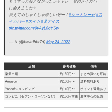
もうずっと会えなかったシャトレーゼのスイカバー
に会えました✨
買えてめちゃくちゃ嬉しいぞー！
#シャトレーゼ
#ス
イカバー
#スイカ
#某アイス
pic.twitter.com/9vAyL8gYSw
— Ｋ (@btwrdhbr7d)
May 24, 2022
店舗
参考価格
備考
楽天市場
約150円〜
まとめ買いも可能
Amazon
約130円〜
送料無料あり
Yahoo!ショッピング
約140円〜
ポイント還元あり
コンビニ（セブン・ローソンなど）
約150円前後
夏季中心の販売