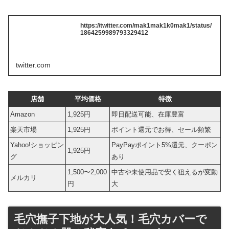
https://twitter.com/mak1mak1k0mak1/status/
1864259989793329412
twitter.com
店舗
平均価格
特徴
Amazon
1,925円
即日配送可能、在庫豊富
楽天市場
1,925円
ポイント還元でお得、セール頻繁
Yahoo!ショッピン
PayPayポイント5%還元、クーポン
1,925円
グ
あり
1,500〜2,000
中古や未使用品で安く狙えるが変動
メルカリ
円
大
毛穴撫子下地が大人気！毛穴カバーで