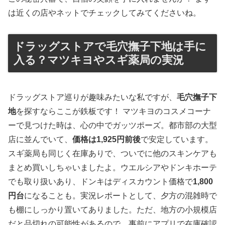
は近くの店やネットでチェックしてみてくださいね。
ドラッグストアで毛穴撫子下地は手に
入る？マツキヨやスギ薬局の実況
ドラッグストア巡りが趣味みたいな私ですが、
毛穴撫子下
地
を探すならここが鉄板です！ マツキヨのコスメコーナ
ーで見つけた時は、心の中でガッツポーズ。都市部の大型
店に並んでいて、
価格は1,925円前後
で安定しています。
スギ薬局も同じく在庫ありで、ついでに他のスキンケアも
まとめ買いしちゃいましたよ。ウエルシアやドンキホーテ
でも取り扱いあり、ドンキはディスカウント価格で
1,800
円台
になることも。実況レポートとして、夕方の混雑時で
も棚にしっかり置いてありました。ただ、地方の小規模店
だと品切れの可能性があるので、事前にアプリで在庫確認