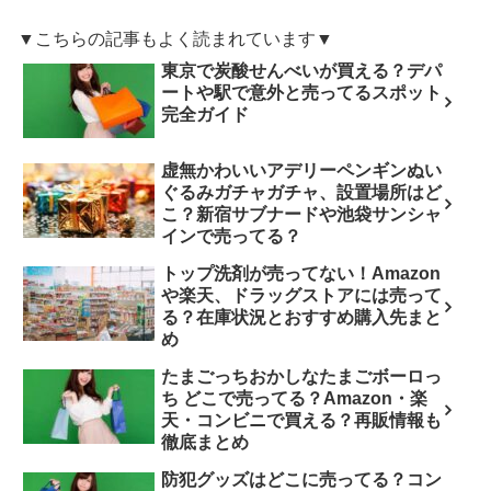
▼こちらの記事もよく読まれています▼
東京で炭酸せんべいが買える？デパ
ートや駅で意外と売ってるスポット
完全ガイド
虚無かわいいアデリーペンギンぬい
ぐるみガチャガチャ、設置場所はど
こ？新宿サブナードや池袋サンシャ
インで売ってる？
トップ洗剤が売ってない！Amazon
や楽天、ドラッグストアには売って
る？在庫状況とおすすめ購入先まと
め
たまごっちおかしなたまごボーロっ
ち どこで売ってる？Amazon・楽
天・コンビニで買える？再販情報も
徹底まとめ
防犯グッズはどこに売ってる？コン