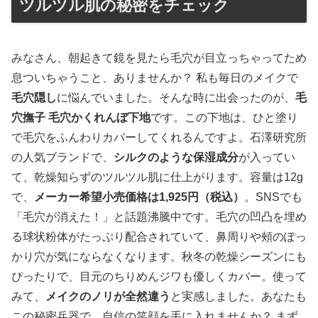
ツルツル肌の秘密をチェック
みなさん、朝起きて鏡を見たら毛穴が目立っちゃってため
息ついちゃうこと、ありませんか？ 私も毎日のメイクで
毛穴隠し
に悩んでいました。そんな時に出会ったのが、
毛
穴撫子 毛穴かくれんぼ下地
です。この下地は、ひと塗り
で毛穴をふんわりカバーしてくれるんですよ。石澤研究所
の人気ブランドで、
シルクのような保湿成分
が入ってい
て、乾燥知らずのツルツル肌に仕上がります。容量は12g
で、
メーカー希望小売価格は1,925円（税込）
。SNSでも
「毛穴が消えた！」と話題沸騰中です。毛穴の凹凸を埋め
る球状粉体がたっぷり配合されていて、鼻周りや頰のぽっ
かり穴が気にならなくなります。秋冬の乾燥シーズンにも
ぴったりで、目元のちりめんジワも優しくカバー。使って
みて、
メイクのノリが全然違う
と実感しました。あなたも
この秘密兵器で、自信の笑顔を手に入れませんか？ まず