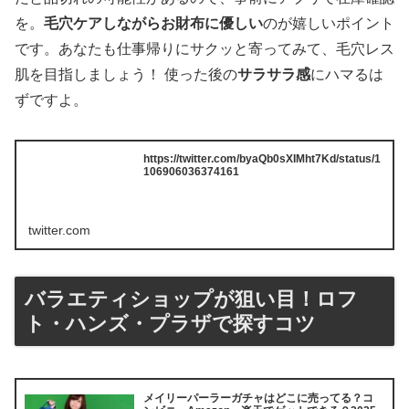
を。
毛穴ケアしながらお財布に優しい
のが嬉しいポイント
です。あなたも仕事帰りにサクッと寄ってみて、毛穴レス
肌を目指しましょう！ 使った後の
サラサラ感
にハマるは
ずですよ。
https://twitter.com/byaQb0sXIMht7Kd/status/1
106906036374161
twitter.com
バラエティショップが狙い目！ロフ
ト・ハンズ・プラザで探すコツ
メイリーパーラーガチャはどこに売ってる？コ