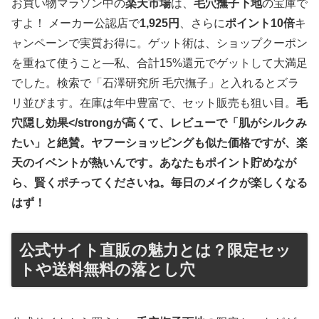
お買い物マラソン中の
楽天市場
は、
毛穴撫子下地
の宝庫で
すよ！ メーカー公認店で
1,925円
、さらに
ポイント10倍
キ
ャンペーンで実質お得に。ゲット術は、ショップクーポン
を重ねて使うこと—私、合計15%還元でゲットして大満足
でした。検索で「石澤研究所 毛穴撫子」と入れるとズラ
リ並びます。在庫は年中豊富で、セット販売も狙い目。
毛
穴隠し効果</strongが高くて、レビューで「肌がシルクみ
たい」と絶賛。ヤフーショッピングも似た価格ですが、楽
天のイベントが熱いんです。あなたもポイント貯めなが
ら、賢くポチってくださいね。毎日のメイクが楽しくなる
はず！
公式サイト直販の魅力とは？限定セッ
トや送料無料の落とし穴