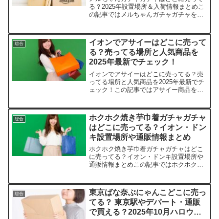
る？2025年設置場所＆入荷情報まとめこ
の記事ではメルちゃんガチャガチャを売
っている取扱店や、平均的な値段、安く
買える場所などを手短に紹介します。店
舗価格例（1セット）在庫状況（2025年
イオンでアサイーはどこに売って
総合
10月時点）送料...
る？売ってる場所と人気商品を
2025年最新でチェック！
イオンでアサイーはどこに売ってる？売
ってる場所と人気商品を2025年最新でチ
ェック！この記事ではアサイー商品を売
っている取扱店や、平均的な値段、安く
買える場所などを手短に紹介します。ス
ーパーフード生活を気軽に始めたいあな
ホクホク焼き芋巾着ガチャガチャ
総合
たにぴったりです。店...
はどこに売ってる？イオン・ドン
キ設置場所や通販情報まとめ
ホクホク焼き芋巾着ガチャガチャはどこ
に売ってる？イオン・ドンキ設置場所や
通販情報まとめこの記事ではホクホク焼
き芋巾着ガチャガチャを売っている取扱
店や、平均的な値段、安く買える場所な
どを手短に紹介します。店舗価格（税
東京ばな奈ぶにゃんこどこに売っ
総合
込）備考Amazon1,6...
てる？ 東京駅やデパート・通販
で買える？2025年10月ハロウィ