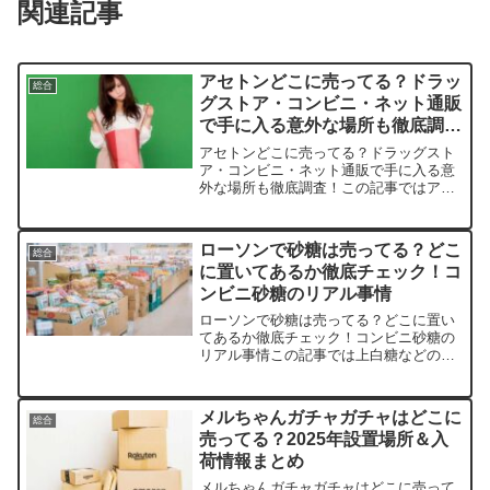
関連記事
アセトンどこに売ってる？ドラッ
総合
グストア・コンビニ・ネット通販
で手に入る意外な場所も徹底調
査！
アセトンどこに売ってる？ドラッグスト
ア・コンビニ・ネット通販で手に入る意
外な場所も徹底調査！この記事ではアセ
トンを売っている取扱店や、平均的な値
段、安く買える場所などを手短に紹介し
ます。急に必要になって困った経験、あ
ローソンで砂糖は売ってる？どこ
総合
りませんか？店舗商品例価...
に置いてあるか徹底チェック！コ
ンビニ砂糖のリアル事情
ローソンで砂糖は売ってる？どこに置い
てあるか徹底チェック！コンビニ砂糖の
リアル事情この記事では上白糖などの砂
糖を売っている取扱店や、平均的な値
段、安く買える場所などを手短に紹介し
ます。店舗商品例価格（1kgあたり、税
メルちゃんガチャガチャはどこに
総合
込）備考楽天市場スプーン...
売ってる？2025年設置場所＆入
荷情報まとめ
メルちゃんガチャガチャはどこに売って