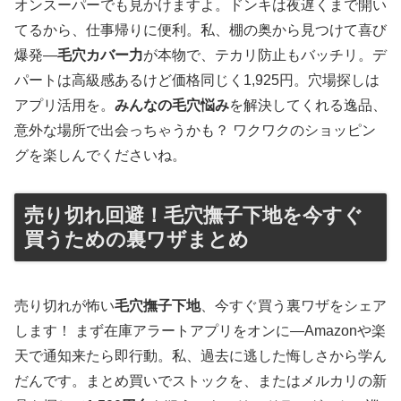
オンスーパーでも見かけますよ。ドンキは夜遅くまで開い
てるから、仕事帰りに便利。私、棚の奥から見つけて喜び
爆発—
毛穴カバー力
が本物で、テカリ防止もバッチリ。デ
パートは高級感あるけど価格同じく1,925円。穴場探しは
アプリ活用を。
みんなの毛穴悩み
を解決してくれる逸品、
意外な場所で出会っちゃうかも？ ワクワクのショッピン
グを楽しんでくださいね。
売り切れ回避！毛穴撫子下地を今すぐ
買うための裏ワザまとめ
売り切れが怖い
毛穴撫子下地
、今すぐ買う裏ワザをシェア
します！ まず在庫アラートアプリをオンに—Amazonや楽
天で通知来たら即行動。私、過去に逃した悔しさから学ん
だんです。まとめ買いでストックを、またはメルカリの新