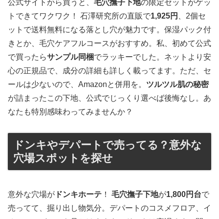
公式サイトから買うと、
毛穴撫子下地
の限定セットがゲッ
トできてワクワク！ 石澤研究所の直販で
1,925円
、2個セ
ットで送料無料になる落とし穴が魅力です。保湿パック付
きとか、毛穴ケアフルコースがおすすめ。私、初めて公式
で買ったら
サンプル同梱
でラッキーでした。ネットより安
心の正規品で、成分の詳細も詳しく載ってます。ただ、セ
ールは少ないので、Amazonと併用を。
ツルツル肌の秘密
が詰まったこの下地、公式でじっくり選べば後悔なし。あ
なたも特別感味わってみませんか？
ドンキやデパートで売ってる？意外な
穴場スポットを探せ
意外な穴場が
ドンキホーテ
！
毛穴撫子下地
が
1,800円台
で
売ってて、掘り出し物気分。デパートのコスメフロア、イ