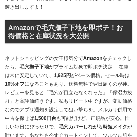
輝き出しますよ！
Amazonで毛穴撫子下地を即ポチ！お
得価格と在庫状況を大公開
ネットショッピングの女王様気分で
Amazon
をチェックし
たら、
毛穴撫子下地
がプライム対象で即ポチ決定！ 在庫
は常に安定していて、
1,925円
がベース価格。セール時は
10%オフ
になることもあり、送料無料で翌日届くのが神。
レビューを見ると「毛穴が目立たなくなった」「保湿力抜
群」と高評価続きです。私もリピート中ですが、変動価格
なのでアプリ通知を設定して狙い撃ちを。メルカリ併用で
中古を探せば
1,500円台
も可能だけど、正規品が安心。忙
しい毎日にぴったりで、
毛穴カバーしながら時短メイク
が
叶います。あなたも今すぐカートインして、ツルツル肌を