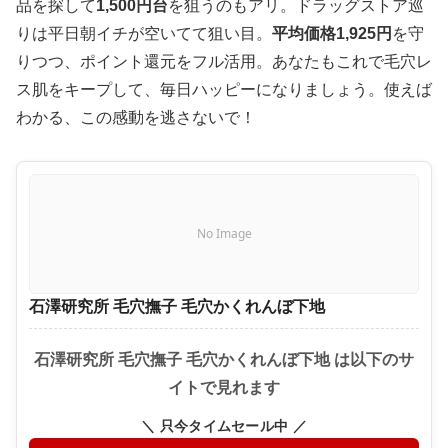
品を探して
1,500円台
を狙うのもアリ。ドラッグストア巡
りは平日朝イチが空いてて狙い目。
平均価格1,925円
を守
りつつ、ポイント還元をフル活用。あなたもこれで毛穴レ
ス肌をキープして、毎日ハッピーになりましょう。使えば
わかる、この感動を逃さないで！
No Image
石澤研究所 毛穴撫子 毛穴かくれんぼ下地
石澤研究所 毛穴撫子 毛穴かくれんぼ下地 は以下のサ
イトで見れます
＼ 只今タイムセール中 ／