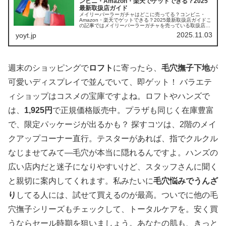
ンビニ・Amazon・楽天でゲットできる？2025
最新取扱店ガイド
メイリーパーラーガチャはどこに売ってる？コンビニ・
Amazon・楽天でゲットできる？2025最新取扱店ガイドこ
の記事ではメイリーパーラーガチャを売っている取扱店
や、平均的な値段、安く買える場所などを手短に紹介しま
2025.11.03
yoyt.jp
す。みんなのハマり具合がわか...
週末のショッピングで
ロフト
に寄ったら、
毛穴撫子下地
が
可愛いディスプレイで並んでいて、即ゲット！ バラエテ
ィショップはコスメの宝庫ですよね。ロフトやハンズで
は、
1,925円
で正規価格販売中。プラザも同じく在庫豊富
で、限定パッケージが出るかも？ 探すコツは、2階のメイ
クアップコーナー直行。テスターがあれば、指でクルクル
なじませてみて—毛穴が本当に隠れるんですよ。ハンズの
広い店内だと迷子になりやすいけど、スタッフさんに聞く
と親切に案内してくれます。私みたいに
毛穴悩みでうんざ
り
してる人には、試せて買えるのが最高。ついでに他の毛
穴撫子シリーズもチェックして、トータルケアを。安く買
うならセール時期を狙いましょう。あなたの肌も、きっと