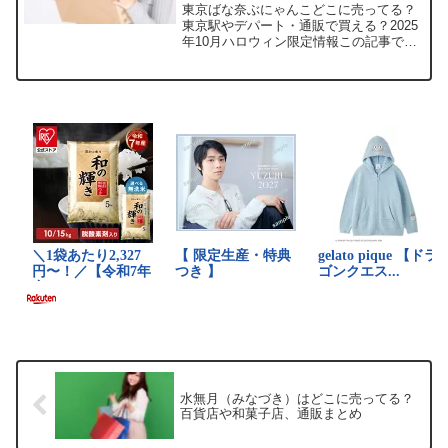
ン限定情報
東京ばな奈ぶにゃんこどこに売ってる？
東京駅やデパート・通販で買える？2025
年10月ハロウィン限定情報この記事で
は、東京ばな奈ぶにゃんこを売っている
取扱店や、平均的な値段、安く買える場
所などを手短に紹介します。店舗価格
（税込）在庫状況（2...
水無月（みなづき）はどこに売ってる？
百貨店や和菓子店、通販まとめ