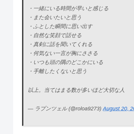
・一緒にいる時間が早いと感じる
・また会いたいと思う
・ふとした瞬間に思い出す
・自然な笑顔で話せる
・真剣に話を聞いてくれる
・何気ない一言が胸にささる
・いつも頭の隅のどこかにいる
・手離したくないと思う
以上。当てはまる数が多いほど大切な人
— ラプンツェル (@roloa9273)
August 20, 