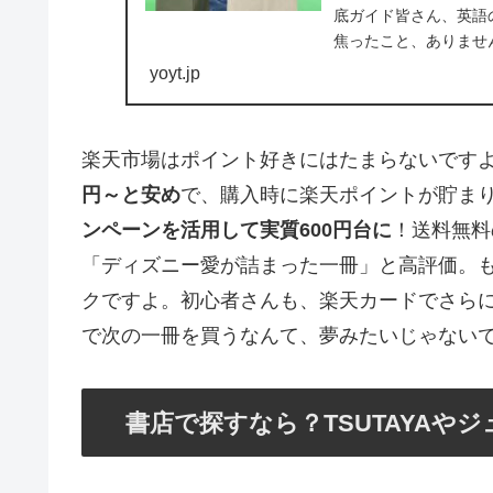
底ガイド皆さん、英語
焦ったこと、ありませ
格、安く買える...
yoyt.jp
楽天市場はポイント好きにはたまらないです
円～と安め
で、購入時に楽天ポイントが貯ま
ンペーンを活用して実質600円台に
！送料無料
「ディズニー愛が詰まった一冊」と高評価。も
クですよ。初心者さんも、楽天カードでさら
で次の一冊を買うなんて、夢みたいじゃない
書店で探すなら？TSUTAYAや