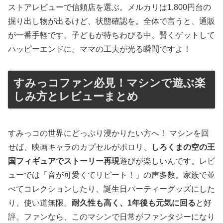
ストアレビューで信頼店を選ぶ。メルカリは1,800円台の
掘り出し物が出るけど、状態確認を。全体で言うと、通販
が一番手軽です。子どもが待ちわびる中、賢くゲットして
ハッピーエンドに。ママの工夫が光る瞬間ですよ！
すみっコファン必見！マシンで遊ぶ楽
しみ方とレビューまとめ
すみっコの世界にどっぷり浸かりたい方へ！ マシンを回
せば、映画キャラのカプセルがポロリ、
しろくまの空の王
国フィギュアでストーリー再現
遊びが楽しいんです。レビ
ューでは「音が可愛くてリピート！」の声多数。家族で並
べてコレクションしたり、誕生日パーティーグッズにした
り、使い道無限。
耐久性も高く、1年後も元気に回る
と好
評。ファンなら、このマシンで日常がファンタジーになり