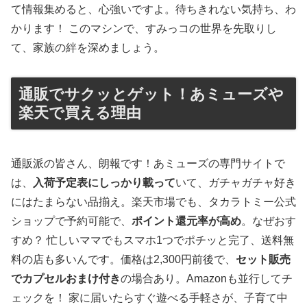
て情報集めると、心強いですよ。待ちきれない気持ち、わ
かります！ このマシンで、すみっコの世界を先取りし
て、家族の絆を深めましょう。
通販でサクッとゲット！あミューズや
楽天で買える理由
通販派の皆さん、朗報です！あミューズの専門サイトで
は、
入荷予定表にしっかり載って
いて、ガチャガチャ好き
にはたまらない品揃え。楽天市場でも、タカラトミー公式
ショップで予約可能で、
ポイント還元率が高め
。なぜおす
すめ？ 忙しいママでもスマホ1つでポチッと完了、送料無
料の店も多いんです。価格は2,300円前後で、
セット販売
でカプセルおまけ付き
の場合あり。Amazonも並行してチ
ェックを！ 家に届いたらすぐ遊べる手軽さが、子育て中