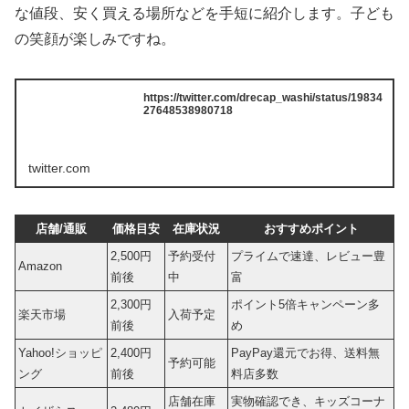
な値段、安く買える場所などを手短に紹介します。子ども
の笑顔が楽しみですね。
https://twitter.com/drecap_washi/status/19834
27648538980718
twitter.com
店舗/通販
価格目安
在庫状況
おすすめポイント
2,500円
予約受付
プライムで速達、レビュー豊
Amazon
前後
中
富
2,300円
ポイント5倍キャンペーン多
楽天市場
入荷予定
前後
め
Yahoo!ショッピ
2,400円
PayPay還元でお得、送料無
予約可能
ング
前後
料店多数
店舗在庫
実物確認でき、キッズコーナ