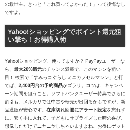
の救世主。きっと「これ買ってよかった！」って後悔なし
ですよ。
Yahoo!ショッピングでポイント還元狙
い撃ち！お得購入術
Yahoo!ショッピング、使ってますか？ PayPayユーザーな
ら、
最大20%還元
のチャンス満載で、このマシンを狙い
目！ 検索で「すみっコぐらし ミニカプセルマシン」と打
てば、
2,400円台の予約商品
がズラリ。コツは、キャンペ
ーン期間を狙うこと。ソフトバンクユーザー特典でさらに
割引も。メルカリでは中古や転売が出回るかもですが、新
品通販が安心です。
在庫切れ回避にアラート設定
を忘れず
に。安く手に入れて、子どもにサプライズした時の喜び、
想像しただけでニヤニヤしちゃいますよね。お得にゲット