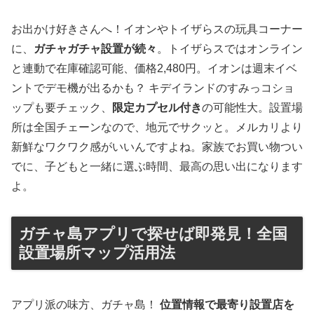
お出かけ好きさんへ！イオンやトイザらスの玩具コーナー
に、
ガチャガチャ設置が続々
。トイザらスではオンライン
と連動で在庫確認可能、価格2,480円。イオンは週末イベ
ントでデモ機が出るかも？ キデイランドのすみっコショ
ップも要チェック、
限定カプセル付き
の可能性大。設置場
所は全国チェーンなので、地元でサクッと。メルカリより
新鮮なワクワク感がいいんですよね。家族でお買い物つい
でに、子どもと一緒に選ぶ時間、最高の思い出になります
よ。
ガチャ島アプリで探せば即発見！全国
設置場所マップ活用法
アプリ派の味方、ガチャ島！
位置情報で最寄り設置店を