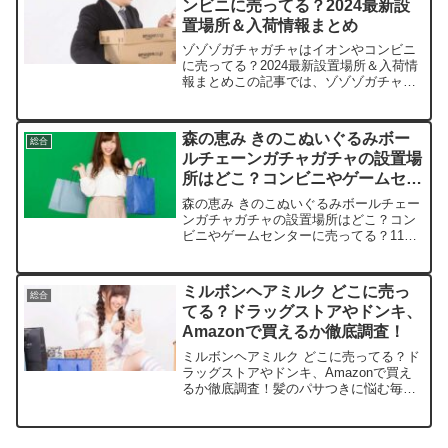
ンビニに売ってる？2024最新設
置場所＆入荷情報まとめ
ゾゾゾガチャガチャはイオンやコンビニ
に売ってる？2024最新設置場所＆入荷情
報まとめこの記事では、ゾゾゾガチャガ
チャの取扱店や平均価格、安く買えるス
ポットをサクッと紹介します。ホラー好
きの皆さん、ワクワクの収集生活をサポ
森の恵み きのこぬいぐるみボー
総合
ートしますよ！店舗価...
ルチェーンガチャガチャの設置場
所はどこ？コンビニやゲームセン
ターに売ってる？11月発売最新
森の恵み きのこぬいぐるみボールチェー
まとめ
ンガチャガチャの設置場所はどこ？コン
ビニやゲームセンターに売ってる？11月
発売最新まとめこの記事では、森の恵み
きのこぬいぐるみボールチェーンを売っ
ている取扱店や、平均的な値段、安く買
ミルボンヘアミルク どこに売っ
総合
える場所などを手短...
てる？ドラッグストアやドンキ、
Amazonで買えるか徹底調査！
ミルボンヘアミルク どこに売ってる？ド
ラッグストアやドンキ、Amazonで買え
るか徹底調査！髪のパサつきに悩む毎
日、ミルボンヘアミルクがあれば救われ
ますよね。この記事ではミルボンヘアミ
ルクを売っている取扱店や、平均的な値