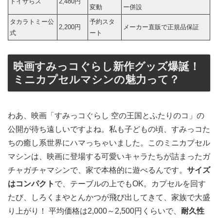
トイザらス
2,480円
変動
ー併設
タカラトミー公
予約スタ
2,200円
メーカー直販で正規品保証
式
ート
映画すみっコぐらし新作グッズ爆誕！
ミニカプセルマシンの魅力って？
わあ、映画「すみっコぐらし 空の王国とふたりのコ」の
公開が待ち遠しいですよね。私も子どもの頃、すみっコた
ちの癒し系世界にハマっちゃいました。このミニカプセル
マシンは、映画に登場する可愛いキャラたちが詰まったガ
チャガチャマシンで、家で本格的に遊べるんです。
サイズ
はコンパクト
で、テーブルの上でもOK。カプセルを回す
たび、しろくまやとんかつが飛び出してきて、家族で大盛
り上がり！ 平均価格は2,000～2,500円くらいで、
耐久性