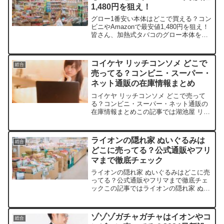
1,480円を狙え！
グロー1番安い本体はどこで買える？コン
ビニやAmazonで最安値1,480円を狙え！
皆さん、加熱式タバコのグロー本体を探
していて、つい財布事情を心配しちゃい
ますよね。この記事ではグロー本体の取
扱店や平均価格、安く買えるスポットを
コイケヤ リッチコンソメ どこで
総合
サクッと紹介...
売ってる？コンビニ・スーパー・
ネット通販の在庫情報まとめ
コイケヤ リッチコンソメ どこで売って
る？コンビニ・スーパー・ネット通販の
在庫情報まとめこの記事では湖池屋 リッ
チコンソメを売っている取扱店や、平均
的な値段、安く買える場所などを手短に
紹介します。店舗単品価格 (60g)12袋セ
ライオンの隠れ家 ぬいぐるみは
総合
ット価格備考...
どこに売ってる？公式通販やフリ
マまで徹底チェック
ライオンの隠れ家 ぬいぐるみはどこに売
ってる？公式通販やフリマまで徹底チェ
ックこの記事ではライオンの隠れ家 ぬい
ぐるみを売っている取扱店や、平均的な
値段、安く買える場所などを手短に紹介
します。販売店価格帯特徴楽天市場約
ゾゾゾガチャガチャはイオンやコ
総合
3,000円～4,50...