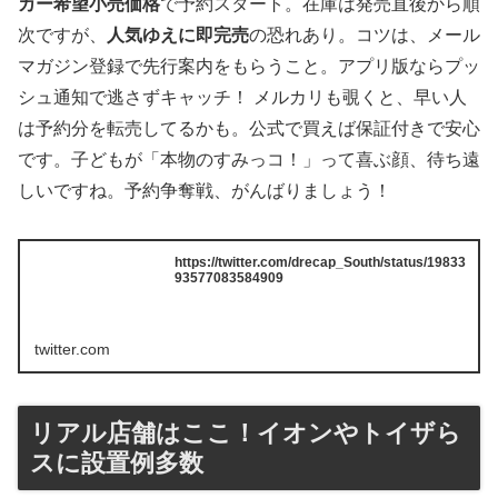
カー希望小売価格
で予約スタート。在庫は発売直後から順
次ですが、
人気ゆえに即完売
の恐れあり。コツは、メール
マガジン登録で先行案内をもらうこと。アプリ版ならプッ
シュ通知で逃さずキャッチ！ メルカリも覗くと、早い人
は予約分を転売してるかも。公式で買えば保証付きで安心
です。子どもが「本物のすみっコ！」って喜ぶ顔、待ち遠
しいですね。予約争奪戦、がんばりましょう！
https://twitter.com/drecap_South/status/19833
93577083584909
twitter.com
リアル店舗はここ！イオンやトイザら
スに設置例多数