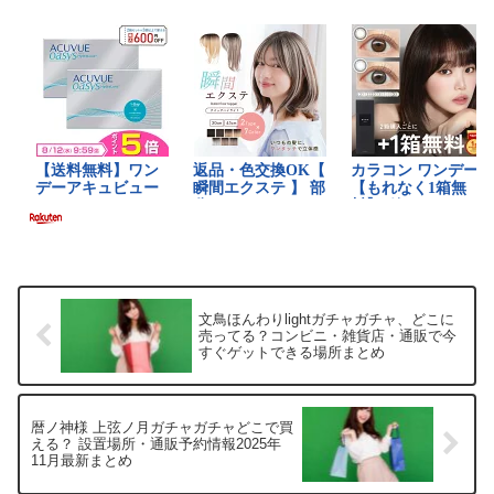
段、安く買える場所な...
文鳥ほんわりlightガチャガチャ、どこに
売ってる？コンビニ・雑貨店・通販で今
すぐゲットできる場所まとめ
暦ノ神様 上弦ノ月ガチャガチャどこで買
える？ 設置場所・通販予約情報2025年
11月最新まとめ