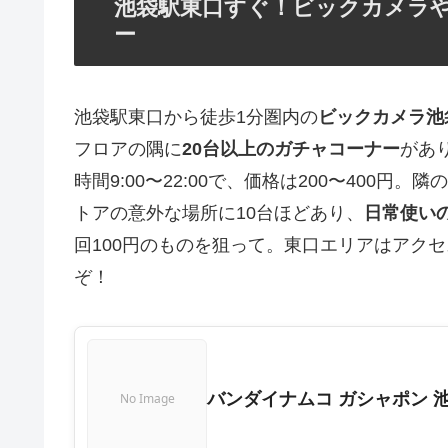
池袋駅東口すぐ！ビックカメラ
ー
池袋駅東口から徒歩1分圏内の
ビックカメラ池
フロアの隅に
20台以上のガチャコーナー
があ
時間9:00〜22:00で、価格は200〜400円。隣の
トアの意外な場所に10台ほどあり、
日常使い
回100円のものを狙って。東口エリアはアク
ぞ！
バンダイナムコ ガシャポン 
No Image