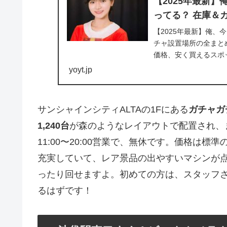
【2025年最新】
ってる？ 在庫＆
【2025年最新】俺、
チャ設置場所の全まと
価格、安く買えるスポ
ガチャですよ！...
yoyt.jp
サンシャインシティALTAの1Fにある
ガチャガ
1,240台
が森のようなレイアウトで配置され、
11:00〜20:00営業で、無休です。価格は標準の
充実していて、レア景品の出やすいマシンが
ったり回せますよ。初めての方は、スタッフ
るはずです！