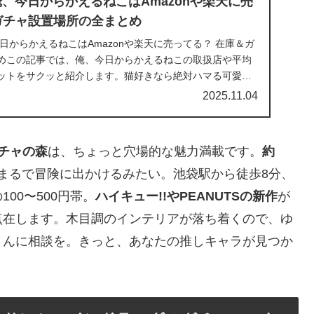
俺、今日からかえるねこはAmazonや楽天に売
ガチャ設置場所の全まとめ
今日からかえるねこはAmazonや楽天に売ってる？ 在庫＆ガ
めこの記事では、俺、今日からかえるねこの取扱店や平均
ットをサクッと紹介します。猫好きなら絶対ハマる可愛い
2025.11.04
チャの森
は、ちょっと穴場的な魅力満載です。
約
まるで冒険に出かけるみたい。池袋駅から徒歩8分、
100〜500円帯。
ハイキュー!!やPEANUTSの新作
が
点在します。木目調のインテリアが落ち着くので、ゆ
さんに相談を。きっと、あなたの推しキャラが見つか