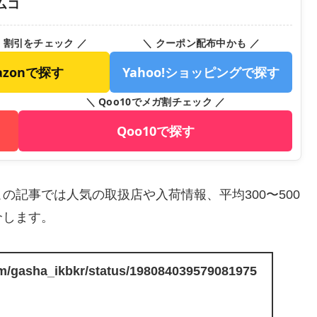
ムコ
・割引をチェック ／
＼ クーポン配布中かも ／
azonで探す
Yahoo!ショッピングで探す
＼ Qoo10でメガ割チェック ／
Qoo10で探す
記事では人気の取扱店や入荷情報、平均300〜500
介します。
com/gasha_ikbkr/status/198084039579081975