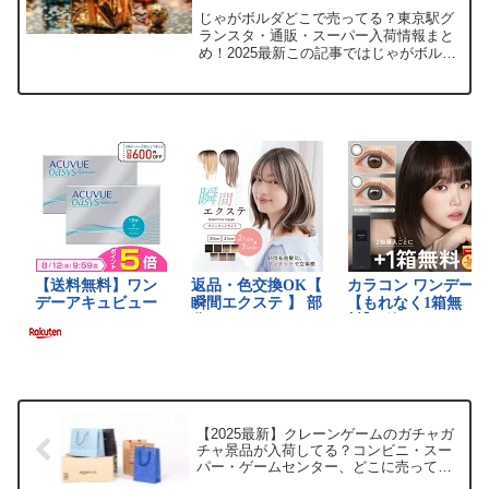
じゃがボルダどこで売ってる？東京駅グ
ランスタ・通販・スーパー入荷情報まと
め！2025最新この記事ではじゃがボルダ
を売っている取扱店や、平均的な値段、
安く買える場所などを手短に紹介しま
す。通販サイト平均価格（4袋入り）特徴
楽天市場1,599円...
【2025最新】クレーンゲームのガチャガ
チャ景品が入荷してる？コンビニ・スー
パー・ゲームセンター、どこに売ってる
か徹底調査！