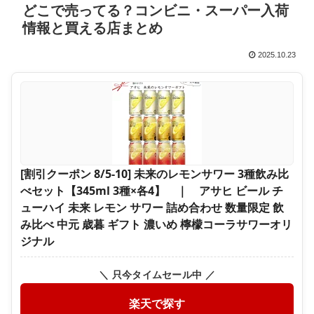
どこで売ってる？コンビニ・スーパー入荷
情報と買える店まとめ
2025.10.23
[割引クーポン 8/5-10] 未来のレモンサワー 3種飲み比
べセット【345ml 3種×各4】 ｜ アサヒ ビール チ
ューハイ 未来 レモン サワー 詰め合わせ 数量限定 飲
み比べ 中元 歳暮 ギフト 濃いめ 檸檬コーラサワーオリ
ジナル
＼ 只今タイムセール中 ／
楽天で探す