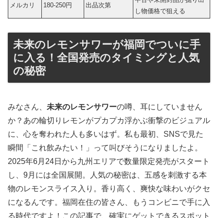
メルカリ
180-250円
出品次第
し物価格で狙える
未来のレモンサワーが福岡でついに手
に入る！全国発売のタイミングと人気
の秘密
みなさん、
未来のレモンサワー
の噂、耳にしていません
か？あの輪切りレモンがプカプカ浮かぶ衝撃のビジュアル
に、心を奪われた人も多いはず。私も最初、SNSで見た
瞬間「これ飲みたい！」って叫びそうになりましたよ。
2025年6月24日から九州エリアで数量限定発売がスタート
し、9月には全国展開。人気の秘密は、五感を刺激する本
物のレモンスライス入り。香り高く、爽快な味わいがクセ
になるんです。福岡在住の皆さん、もうコンビニで手に入
る時代ですよ！この記事で、確実にゲットできるスポット