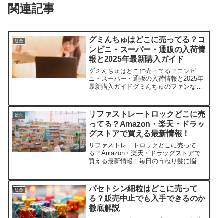
関連記事
グミんちゅはどこに売ってる？コ
総合
ンビニ・スーパー・通販の入荷情
報と2025年最新購入ガイド
グミんちゅはどこに売ってる？コンビ
ニ・スーパー・通販の入荷情報と2025年
最新購入ガイドグミんちゅのファンな
ら、ふとした瞬間に「あのトロピカルな
味わいが恋しい！」ってなりますよね。
この記事では、グミんちゅの取扱店や平
リファストレートロックどこに売
総合
均価格、安く買える場所を...
ってる？Amazon・楽天・ドラッ
グストアで買える最新情報！
リファストレートロックどこに売って
る？Amazon・楽天・ドラッグストアで
買える最新情報！毎日のうねり髪に悩ん
でいませんか？この記事ではリファスト
レートロックを売っている取扱店や、平
均的な値段、安く買える場所などを手短
パセトシン細粒はどこに売って
総合
に紹介します。あなたの...
る？販売中止でも入手できるのか
徹底解説