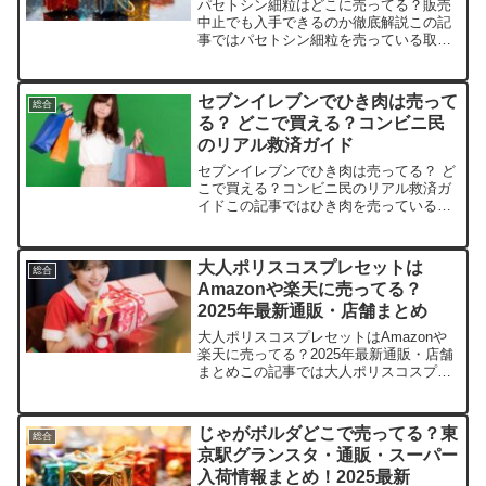
パセトシン細粒はどこに売ってる？販売
中止でも入手できるのか徹底解説この記
事ではパセトシン細粒を売っている取扱
店や、平均的な値段、安く買える場所な
どを手短に紹介します。店舗名価格帯備
考楽天市場取扱なし～代替薬情報あり医
セブンイレブンでひき肉は売って
総合
療用のため販売停止中Am...
る？ どこで買える？コンビニ民
のリアル救済ガイド
セブンイレブンでひき肉は売ってる？ ど
こで買える？コンビニ民のリアル救済ガ
イドこの記事ではひき肉を売っている取
扱店や、平均的な値段、安く買える場所
などを手短に紹介します。コンビニ帰り
にサクッと買いたいあなたにぴったりで
大人ポリスコスプレセットは
総合
す。店舗商品例平均価格...
Amazonや楽天に売ってる？
2025年最新通販・店舗まとめ
大人ポリスコスプレセットはAmazonや
楽天に売ってる？2025年最新通販・店舗
まとめこの記事では大人ポリスコスプレ
セットを売っている取扱店や、平均的な
値段、安く買える場所などを手短に紹介
します。店舗価格帯（税込）特徴・おす
じゃがボルダどこで売ってる？東
総合
すめポイントAm...
京駅グランスタ・通販・スーパー
入荷情報まとめ！2025最新