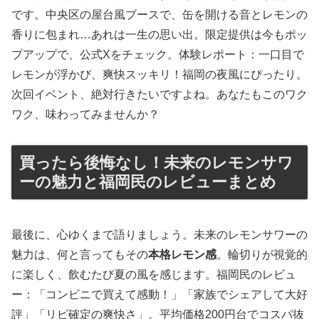
です。中央区の屋台風ブースで、缶を開ける音とレモンの
香りに包まれ…あれは一生の思い出。限定提供は今もポッ
プアップで、公式Xをチェック。体験レポート：一口目で
レモンが浮かび、爽快スッキリ！福岡の夜風にぴったり。
次回イベント、絶対行きたいですよね。あなたもこのワク
ワク、味わってみませんか？
買ったら後悔なし！未来のレモンサワ
ーの魅力と福岡民のレビューまとめ
最後に、心ゆくまで語りましょう。未来のレモンサワーの
魅力は、何と言ってもその
本格レモン感
。輪切りが視覚的
に楽しく、飲むたび夏の風を感じます。福岡民のレビュ
ー：「コンビニで買えて感動！」「家族でシェアして大好
評」「リピ確定の爽快さ」。平均価格200円台でコスパ抜