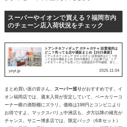
スーパーやイオンで買える？福岡市内
のチェーン店入荷状況をチェック
トアンチネフィギュア ガチャガチャ 設置場所は
どこ？売ってる店や通販まとめ【2025最新】
トアンチネフィギュア ガチャガチャ 設置場所はどこ？売
ってる店や通販まとめ【2025最新】この記事では、トア
ンチネフィギュアを売っている取扱店や平均価格、安く買
える場所をサクッと紹介します。可愛いフィギュアに心奪
われちゃうあなたにぴったりで...
2025.11.04
yoyt.jp
まとめ買い派の皆さん、
スーパー巡り
がおすすめです。イ
オン福岡店では、週末入荷が安定していて、ベーカリーコ
ーナー横の酒類棚にズラリ。価格は198円とコンビニより
お得ですよ。マックスバリュ中洲店も、夕方以降の補充が
チャンス。サニー博多店では、限定パック（6本セット）