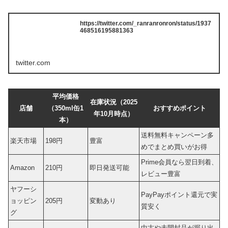
https://twitter.com/_ranranronron/status/1937
468516195881363
twitter.com
平均価格
在庫状況（2025
店舗
（350ml缶1
おすすめポイント
年10月時点）
本）
送料無料キャンペーン多
楽天市場
198円
豊富
めでまとめ買いがお得
Prime会員なら翌日到着、
Amazon
210円
即日発送可能
レビュー豊富
ヤフーシ
PayPayポイント還元で実
ョッピン
205円
変動あり
質安く
グ
中古や未開封品が掘り出