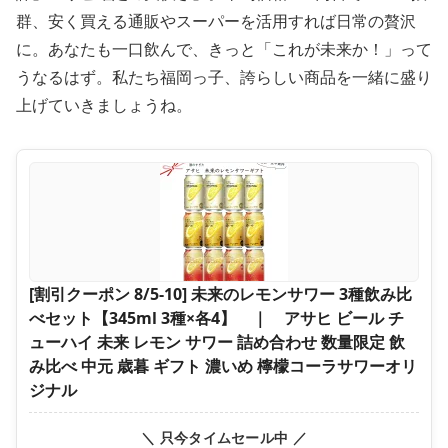
群、安く買える通販やスーパーを活用すれば日常の贅沢
に。あなたも一口飲んで、きっと「これが未来か！」って
うなるはず。私たち福岡っ子、誇らしい商品を一緒に盛り
上げていきましょうね。
[割引クーポン 8/5-10] 未来のレモンサワー 3種飲み比
べセット【345ml 3種×各4】 ｜ アサヒ ビール チ
ューハイ 未来 レモン サワー 詰め合わせ 数量限定 飲
み比べ 中元 歳暮 ギフト 濃いめ 檸檬コーラサワーオリ
ジナル
＼ 只今タイムセール中 ／