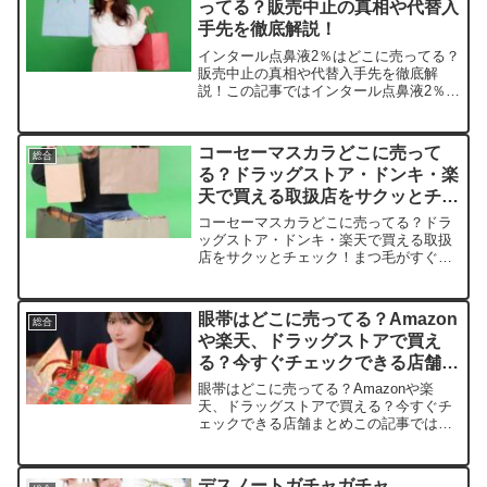
ってる？販売中止の真相や代替入
手先を徹底解説！
インタール点鼻液2％はどこに売ってる？
販売中止の真相や代替入手先を徹底解
説！この記事ではインタール点鼻液2％を
売っている取扱店や、平均的な値段、安
く買える場所などを手短に紹介します。
販売中止になった理由や、今でも手に入
コーセーマスカラどこに売って
総合
るのか気になる方に向け...
る？ドラッグストア・ドンキ・楽
天で買える取扱店をサクッとチェ
ック！
コーセーマスカラどこに売ってる？ドラ
ッグストア・ドンキ・楽天で買える取扱
店をサクッとチェック！まつ毛がすぐに
下がっちゃうの、つらいですよね。私も
毎朝カーラーで必死に上げてるのに、午
後にはヘナヘナ…。そんなお悩みを解決
眼帯はどこに売ってる？Amazon
総合
してくれるのがコーセーの...
や楽天、ドラッグストアで買え
る？今すぐチェックできる店舗ま
とめ
眼帯はどこに売ってる？Amazonや楽
天、ドラッグストアで買える？今すぐチ
ェックできる店舗まとめこの記事では眼
帯の取扱店や平均価格、安く買えるスポ
ットを手短に紹介します。急なケガやフ
ァッションで必要になった方へ、ぴった
デスノートガチャガチャ、