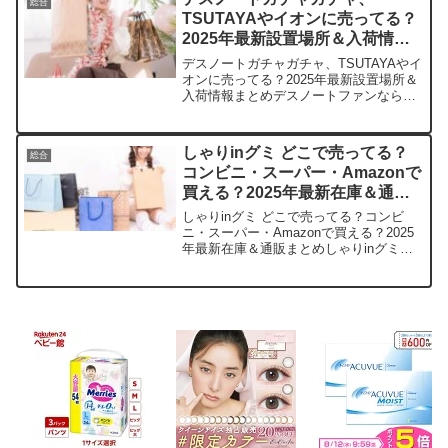
総合
りの場所が見つかります...
TSUTAYAやイオンに売ってる？
2025年最新設置場所＆入荷情報
まとめ
デスノートガチャガチャ、TSUTAYAやイ
オンに売ってる？2025年最新設置場所＆
入荷情報まとめデスノートファンなら一
度はハマったあの緊張感！2025年も新作
ガチャガチャが熱いんです。この記事で
は、デスノートガチャガチャの取扱店や
しゃりinグミ どこで売ってる？
総合
平均価格、...
コンビニ・スーパー・Amazonで
買える？2025年最新在庫＆通販
まとめ
しゃりinグミ どこで売ってる？コンビ
ニ・スーパー・Amazonで買える？2025
年最新在庫＆通販まとめしゃりinグミの
あのしゃりしゃりした中身がクセになる
んですよね。忙しい毎日で、つい手が伸
びちゃうお菓子です。この記事では、し
ゃりinグミ...