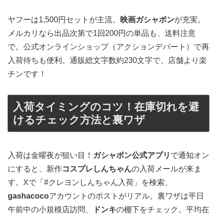
ヤフーは1,500円セットが主流、
映画ガシャポン
が充実。
メルカリなら出品次第で1回200円の単品も、送料注意
で。公式オンラインショップ（アクションデパート）で再
入荷待ちも便利。通販総文字数約230文字で、店舗より楽
チンです！
入荷タイミングのコツ！在庫切れを避
けるチェック方法と裏ワザ
入荷は金曜夜が狙い目！
ガシャポン公式アプリ
で通知オン
にすると、新作
コスプレしんちゃん
の入荷メールが来ま
す。Xで「#クレヨンしんちゃん入荷」を検索、
gashacoco
アカウントのポストがリアル。裏ワザは平日
午前中の小規模店訪問、
ドンキ
の棚下をチェック。平均在