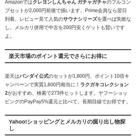
Amazonでは
クレヨンしんちゃん ガチャガチャ
のフルコン
プセットが2,000円前後で揃います。Prime会員なら翌日
到着、レビュー見て人気の
サウナシリーズ
を選べば失敗な
し。メルカリ併用で中古を200円安くゲットも賢いです
よ。
楽天市場のポイント還元でさらにお得に
楽天は
バンダイ公式
のセットが1,800円、ポイント10倍キ
ャンペーンで実質1,600円相当に！
ラクガキコレクション
2
がおすすめ、検索で273件ヒットします。ヤフーショッ
ピングのPayPay5%還元と比べて、長期目線でお得です。
Yahoo!ショッピングとメルカリの掘り出し物探
し