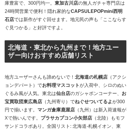
庫豊富で、300円均一。
東加古川店
の無人ガチャ専門店は
24時間営業で便利！隠れ家的な
CAPSULEPOPmini西明
石店
では新作がすぐ回せます。地元民の声も「ここならす
ぐ見つかる」と好評ですよ。
北海道・東北から九州まで！地方ユー
ザー向けおすすめ店舗リスト
地方ユーザーさんも諦めないで！
北海道の札幌店
（アクシ
ョンデパート）で
お料理マスコット
が入荷中、シロのぬい
ぐるみ風が人気。東北は
仙台店
のガシャポンコーナー、
お
宝買取団東広島店
（九州寄り）で
ねぐせついてるよ
が300
円で揃います。
マンガ倉庫鹿屋店
（九州）は新入荷速報が
Xで熱いんです。
プラサカプコン小矢部店
（北陸）もモフ
サンドコラボあり。全国リスト: 北海道-札幌イオン、東