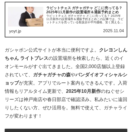
ラビットチェス ガチャガチャ どこに売ってる？
2025年11月新作の設置場所＆通販予約まとめ
ラビットチェス ガチャガチャ どこに売ってる？ 2025年
11月新作の設置場所＆通販予約まとめこの記事では、ラビ
ットチェスを売っている取扱店や平均価格、安く買える場
所をサクッと紹介します。ウサギの可愛いチェスに心奪わ
れちゃうあなたにぴったり...
2025.11.04
yoyt.jp
ガシャポン公式サイトが本当に便利ですよ。
クレヨンしん
ちゃん ライトブレス
の設置場所を検索したら、近くのイ
オンモールがすぐ出てきました。全国2,000店舗以上登録
されていて、
ガチャガチャの森
や
バンダイオフィシャルシ
ョップ
が充実。アプリでルート案内もできるんです。入荷
情報もリアルタイム更新で、
2025年10月新作
のねぐせシ
リーズは神戸南店や春日部店で確認済み。私みたいに遠回
りしたくない方、ぜひ活用を。無料で使えて、ガチャライ
フが変わります！