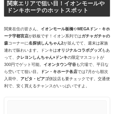
関東エリアで狙い目！イオンモールや
ドンキホーテのホットスポット
関東在住の皆さん、
イオンモール板橋
や
MEGAドン・キホ
ーテ宇都宮店
が鉄板です！イオン系列では
ガチャガチャの
森
コーナーに
名探偵しんちゃん2
が並んでて、週末は家族
連れで賑わいます。ドンキは
オリジナルコラボグッズ
もあ
って、
クレヨンしんちゃん×ドンキ
の限定マスコットが
300円でゲット可能。
イオンタウン守谷
も穴場で、平日な
ら空いてて狙い目。
ドン・キホーテ各店
では7月から順次
入荷中、
アピタ・ピアゴ
併設店も要チェックです。交通便
利で、安く買えるチャンスがいっぱいですよ。