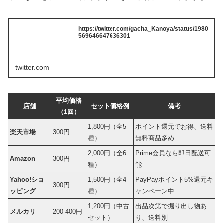
https://twitter.com/gacha_Kanoya/status/1980
569646647636301
twitter.com
平均価格
店舗
セット価格例
備考
（1回）
1,800円（全5
ポイント還元でお得、送料
楽天市場
300円
種）
無料商品多め
2,000円（全6
Prime会員なら即日配送可
Amazon
300円
種）
能
Yahoo!ショ
1,500円（全4
PayPayポイント5%還元キ
300円
ッピング
種）
ャンペーン中
1,200円（中古
出品次第で掘り出し物あ
メルカリ
200-400円
セット）
り、送料別