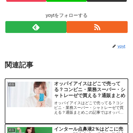
yoytをフォローする
yoyt
関連記事
オッパイアイスはどこで売って
総合
る？コンビニ・業務スーパー・シ
ャトレーゼで買える？通販まとめ
オッパイアイスはどこで売ってる？コン
ビニ・業務スーパー・シャトレーゼで買
える？通販まとめこの記事ではオッパイ
アイスを売っている取扱店や、平均的な
値段、安く買える場所などを手短に紹介
します。懐かしいあの味に、心が弾みま
インタール点鼻液2％はどこに売
総合
すよね。店舗/サイト商品...