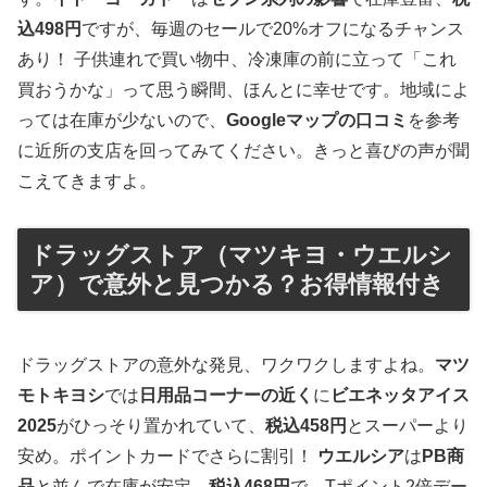
込498円
ですが、毎週のセールで20%オフになるチャンス
あり！ 子供連れで買い物中、冷凍庫の前に立って「これ
買おうかな」って思う瞬間、ほんとに幸せです。地域によ
っては在庫が少ないので、
Googleマップの口コミ
を参考
に近所の支店を回ってみてください。きっと喜びの声が聞
こえてきますよ。
ドラッグストア（マツキヨ・ウエルシ
ア）で意外と見つかる？お得情報付き
ドラッグストアの意外な発見、ワクワクしますよね。
マツ
モトキヨシ
では
日用品コーナーの近く
に
ビエネッタアイス
2025
がひっそり置かれていて、
税込458円
とスーパーより
安め。ポイントカードでさらに割引！
ウエルシア
は
PB商
品
と並んで在庫が安定、
税込468円
で、Tポイント2倍デー