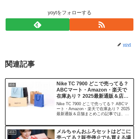
yoytをフォローする
yoyt
関連記事
Nike TC 7900 どこで売ってる？
総合
ABCマート・Amazon・楽天で
在庫あり？ 2025最新通販＆店舗
まとめ
Nike TC 7900 どこで売ってる？ ABCマ
ート・Amazon・楽天で在庫あり？ 2025
最新通販＆店舗まとめこの記事では、
Nike TC 7900を売っている取扱店や平均
的な値段、安く買える場所などを手短に
紹介します。厚底でスタイ...
メルちゃんおふろセットはどこに
総合
売ってる？販売停止でも買える場