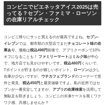
コンビニでビエネッタアイス2025は売
ってる？セブン・ファミマ・ローソン
の在庫リアルチェック
コンビニ帰りにサッと買えるのが最高ですよね。
セブン-
イレブン
では、都市部の大型店でまだ
チョコレート味の在
庫あり
。価格は
税込498円
前後で、アプリクーポンで10%
オフになることも！
ファミリーマート
は
ミルク味
が中心
で、地方店でも見かけやすいです。
税込480円
くらいで、
Tポイントが貯まるのが嬉しいポイント。
ローソン
は少し
在庫が少ないですが、
ウチカフェブランド
のコーナーで意
外と発見。
税込450円
と最安値級ですよ。私の近所ではセ
ブンが一番安定してますが、
アプリの在庫検索
を活用して
無駄足を防ぎましょう。コンビニの冷凍ケースを覗くワク
ワク感、共感しませんか？