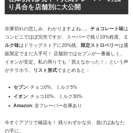
り具合を店舗別に大公開
在庫切れの悲しみ、わかりますよね…。
チョコレート味
は
コンビニでほぼ完売ですが、スーパーで残り10%程度。
ミ
ルク味
はドラッグストアに20%残、
限定ストロベリー
は通
販限定でまだ入手可！ 店舗別ではセブンが一番厳しく、
イオンが安定。私の周りでも「買えなかった！」という声
がチラホラ。
リスト形式
でまとめると：
セブン
: チョコ0%、ミルク5%
イオン
: チョコ10%、ミルク30%
Amazon
: 全フレーバー在庫あり
今すぐアプリで確認を！ 残りわずかな分、急げばあなた
の手に。