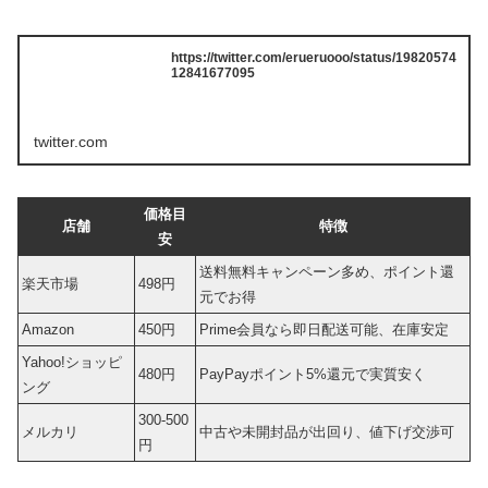
https://twitter.com/erueruooo/status/19820574
12841677095
twitter.com
価格目
店舗
特徴
安
送料無料キャンペーン多め、ポイント還
楽天市場
498円
元でお得
Amazon
450円
Prime会員なら即日配送可能、在庫安定
Yahoo!ショッピ
480円
PayPayポイント5%還元で実質安く
ング
300-500
メルカリ
中古や未開封品が出回り、値下げ交渉可
円