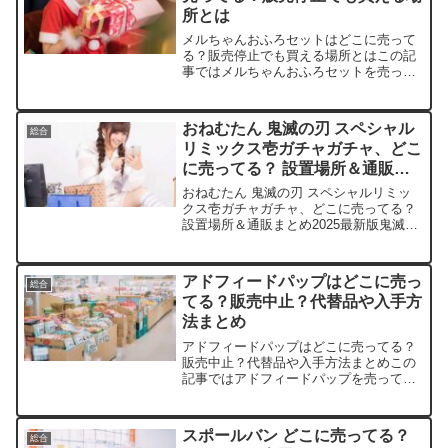
所とは
メルちゃんおふろセットはどこに売って
る？販売停止でも買える場所とはこの記
事ではメルちゃんおふろセットを売って
いる取扱店や、平均的な値段、安く買え
る場所などを手短に紹介します。メルち
ゃんおふろセットは本当に「販売停止」
おねむたん 鬼滅の刃 スペシャル
総合
なの？最新の販売状況チェ...
リミックス壱ガチャガチャ、どこ
に売ってる？ 設置場所＆通販ま
とめ2025最新版
おねむたん 鬼滅の刃 スペシャルリミッ
クス壱ガチャガチャ、どこに売ってる？
設置場所＆通販まとめ2025最新版鬼滅の
刃ファンなら、きっと心惹かれるおねむ
たんの可愛さに悶絶しちゃいますよね。
この記事では、おねむたん 鬼滅の刃 ス
アドフィードパップはどこに売っ
総合
ペシャルリミッ...
てる？販売中止？代替品や入手方
法まとめ
アドフィードパップはどこに売ってる？
販売中止？代替品や入手方法まとめこの
記事ではアドフィードパップを売ってい
る取扱店や、平均的な値段、安く買える
場所などを手短に紹介します。なぜアド
フィードパップが話題？販売中止・供給
スポールバン どこに売ってる？
総合
停止の真相アドフィードパ...