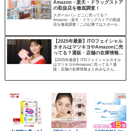
Amazon・楽天・ドラッグストア
の取扱店を徹底調査！
スポールバン どこに売ってる？
Amazon・楽天・ドラッグストアの取扱
店を徹底調査！この記事ではスポールバ
ンを売っている取扱店や、平均的な値
段、安く買える場所などを手短に紹介し
ます。店舗価格（10本入り）送料特徴
【2025年最新】ITOフェイシャル
総合
Amazon1,200円無...
タオルはマツキヨやAmazonに売
ってる？通販・店舗の在庫情報ま
とめ
【2025年最新】ITOフェイシャルタオル
はマツキヨやAmazonに売ってる？通
販・店舗の在庫情報まとめみなさん、毎
日の洗顔でタオルがゴシゴシして肌荒れ
しちゃうこと、ありませんか？そんな悩
みを解決してくれるのが、ITOフェイシ
ャルタオルです...