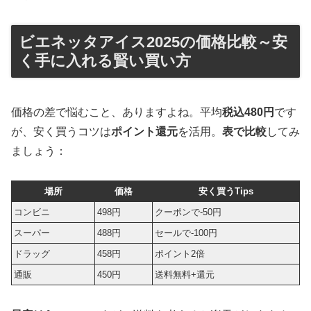
ビエネッタアイス2025の価格比較～安
く手に入れる賢い買い方
価格の差で悩むこと、ありますよね。平均
税込480円
です
が、安く買うコツは
ポイント還元
を活用。
表で比較
してみ
ましょう：
場所
価格
安く買うTips
コンビニ
498円
クーポンで-50円
スーパー
488円
セールで-100円
ドラッグ
458円
ポイント2倍
通販
450円
送料無料+還元