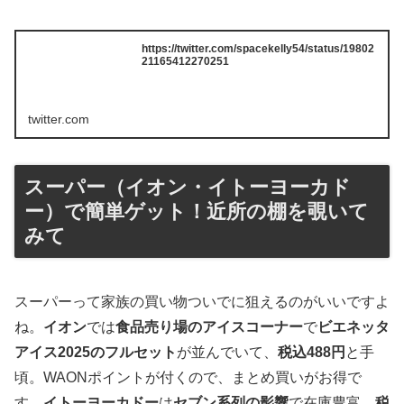
https://twitter.com/spacekelly54/status/19802
21165412270251
twitter.com
スーパー（イオン・イトーヨーカド
ー）で簡単ゲット！近所の棚を覗いて
みて
スーパーって家族の買い物ついでに狙えるのがいいですよ
ね。
イオン
では
食品売り場のアイスコーナー
で
ビエネッタ
アイス2025のフルセット
が並んでいて、
税込488円
と手
頃。WAONポイントが付くので、まとめ買いがお得で
す。
イトーヨーカドー
は
セブン系列の影響
で在庫豊富、
税