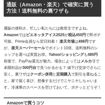
通販（Amazon・楽天）で確実に買う
方法！送料無料の裏ワザも
通販の便利さ、忙しい私たちには救世主ですよね。
Amazon
では
ビエネッタアイス2025
が
税込450円
で即ポチ
可能、Prime会員なら翌日到着！
楽天市場
は
498円
です
が、
楽天スーパーセール
でポイント10倍、送料無料のシ
ョップを選べば実質お得。
Yahoo!ショッピング
も
480円
前後で、PayPay還元が魅力。場合によっては
メルカリ
で
未開封品が
300円台
で見つかるかも？ 値下げ交渉でさらに
安く。裏ワザは
クーポン併用
と
定期購入
で割引を重ねるこ
と。家で届く喜び、想像するだけでニヤニヤしちゃいま
す。冷凍庫のスペースを空けておいて、ポチッとどうぞ！
Amazonで買うコツ