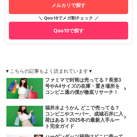
メルカリで探す
＼ Qoo10でメガ割チェック ／
Qoo10で探す
▼こちらの記事もよく読まれています▼
ファミマで封筒は売ってる？長形3
号やA4サイズの在庫・置き場所を
コンビニ通の僕が徹底リサーチ！
福井水ようかん どこで売ってる？
コンビニやスーパー、成城石井に入
荷はある？2025冬の最新入手ルー
ト完全ガイド
ハーゲンダッツ福袋はどこに売って