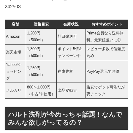
242503
店舗
価格目安
在庫状況
おすすめポイント
1,200円
Prime会員なら送料無
Amazon
即日発送可
（500ml）
料。最安値狙いに◎
1,300円
ポイント5倍キ
レビュー多数で信頼度
楽天市場
（500ml）
ャンペーン中
高め
Yahoo!シ
1,250円
ョッピン
在庫豊富
PayPay還元でお得
（500ml）
グ
800〜1,000円
格安でゲット可能だが
メルカリ
出品変動大
（中古/未使用）
要チェック
ハルト洗剤が今めっちゃ話題！なんで
みんな欲しがってるの？