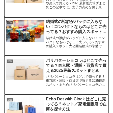
や楽天で買える？2025最新販売場所まと
めこの記事では、女子力高めな獅子原く
んを売っている取扱店や平均価格、安く
買える場所をサクッと紹介します。キュ
ンとするシーンにハマっちゃうあなたに
結婚式の袱紗がバッグに入らな
総合
ぴったりですよ！...
い！コンパクトなものはどこに売
ってる？おすすめ購入スポット大
公開
結婚式の袱紗がバッグに入らない！コン
パクトなものはどこに売ってる？おすす
め購入スポット大公開結婚式の準備でバ
ッグに袱紗が入らないと、本当に焦りま
すよね。そんなお悩みを解決！この記事
では、コンパクト袱紗の取扱店、平均価
パリバターショコラはどこで売っ
総合
格1,000～3,000...
てる？東京駅・通販・百貨店で買
える2025最新スポットまとめ
パリバターショコラはどこで売ってる？
東京駅・通販・百貨店で買える2025最新
スポットまとめパリバターショコラのサ
クサク食感とバターの香りに、つい頰が
緩んじゃいますよね。この記事では、そ
んな逸品の取扱店や平均価格、安く買え
Echo Dot with Clock はどこに売
総合
るコツをサクッと紹介...
ってる？ネット／家電量販店で在
庫を探す方法