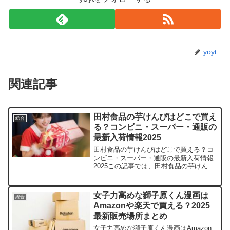
yoyt
関連記事
田村食品の芋けんぴはどこで買え
総合
る？コンビニ・スーパー・通販の
最新入荷情報2025
田村食品の芋けんぴはどこで買える？コ
ンビニ・スーパー・通販の最新入荷情報
2025この記事では、田村食品の芋けんぴ
を売っている取扱店や、平均的な値段、
安く買える場所などを手短に紹介しま
す。サクサクの食感にきっとハマります
女子力高めな獅子原くん漫画は
総合
よ。店舗商品例価格（税...
Amazonや楽天で買える？2025
最新販売場所まとめ
女子力高めな獅子原くん漫画はAmazon