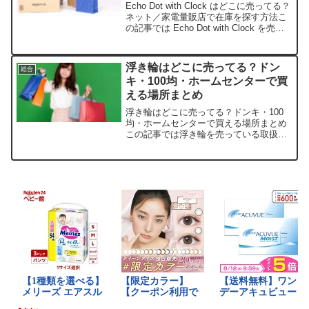
Echo Dot with Clock はどこに売ってる？
ネット／家電量販店で在庫を探す方法こ
の記事では Echo Dot with Clock を売っ
ている取扱店や、平均的な値段、安く買
える場所などを手短に紹介します。販売
店参考価格（税込...
浮き輪はどこに売ってる？ドン
総合
キ・100均・ホームセンターで買
える場所まとめ
浮き輪はどこに売ってる？ドンキ・100
均・ホームセンターで買える場所まとめ
この記事では浮き輪を売っている取扱店
や、平均的な値段、安く買える場所など
を手短に紹介します。店舗名特徴価格帯
（目安）楽天市場種類が豊富でデザイン
重視の人におすすめ約8...