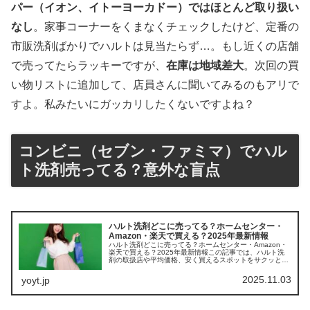
パー（イオン、イトーヨーカドー）ではほとんど取り扱い
なし
。家事コーナーをくまなくチェックしたけど、定番の
市販洗剤ばかりでハルトは見当たらず…。もし近くの店舗
で売ってたらラッキーですが、
在庫は地域差大
。次回の買
い物リストに追加して、店員さんに聞いてみるのもアリで
すよ。私みたいにガッカリしたくないですよね？
コンビニ（セブン・ファミマ）でハル
ト洗剤売ってる？意外な盲点
ハルト洗剤どこに売ってる？ホームセンター・
Amazon・楽天で買える？2025年最新情報
ハルト洗剤どこに売ってる？ホームセンター・Amazon・
楽天で買える？2025年最新情報この記事では、ハルト洗
剤の取扱店や平均価格、安く買えるスポットをサクッと紹
介します。サビや頑固汚れに悩む皆さんの味方ですよ！店
舗/サイト価格目安 (50...
2025.11.03
yoyt.jp