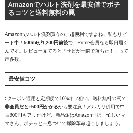
Amazonでハルト洗剤を最安値でポチ
るコツと送料無料の罠
Amazonでハルト洗剤買うの、超便利ですよね。私もリピ
ート中！
500mlが1,200円前後
で、Prime会員なら即日届く
んです。レビュー見てると「サビが一瞬で落ちた！」って
声多数。
最安値コツ
: クーポン適用と定期便で10%オフ狙い。送料無料の罠？
非会員だと+500円かかる
から要注意！メルカリ併用で中
古800円もアリだけど、新品派はAmazon一択。忙しいマ
マさん、ポチッと一息ついて掃除革命起こしましょう。