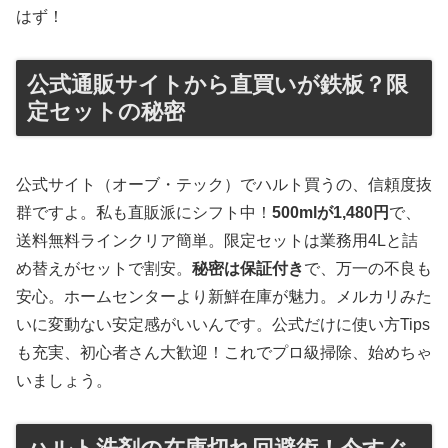
はず！
公式通販サイトから直買いが鉄板？限
定セットの秘密
公式サイト（オーブ・テック）でハルト買うの、信頼度抜
群ですよ。私も直販派にシフト中！
500mlが1,480円
で、
送料無料ラインクリア簡単。限定セットは業務用4Lと詰
め替えがセットで割安。
秘密は保証付き
で、万一の不良も
安心。ホームセンターより新鮮在庫が魅力。メルカリみた
いに変動ない安定感がいいんです。公式だけに使い方Tips
も充実、初心者さん大歓迎！これでプロ級掃除、始めちゃ
いましょう。