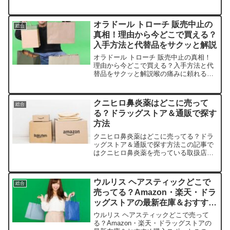
は、明治アーモンドチョコレートを売っ
ている取扱店や、平均的な値段、安く買
える場所などを手短に紹介します。サク
オラドール トローチ 販売中止の
総合
ッと香ばしいアーモンド...
真相！理由から今どこで買える？
入手方法と代替品をサクッと解説
オラドール トローチ 販売中止の真相！
理由から今どこで買える？入手方法と代
替品をサクッと解説喉の痛みに頼れるオ
ラドールトローチ、販売中止の噂で焦っ
ていませんか？この記事では、オラドー
ルトローチの取扱店や平均価格、安く買
クニヒロ鼻炎薬はどこに売って
総合
えるスポットをサクッと...
る？ドラッグストア＆通販で探す
方法
クニヒロ鼻炎薬はどこに売ってる？ドラ
ッグストア＆通販で探す方法この記事で
はクニヒロ鼻炎薬を売っている取扱店
や、平均的な値段、安く買える場所など
を手短に紹介します。クニヒロ鼻炎薬っ
て何？まずは基本を確認！クニヒロ鼻炎
ウルリス ヘアスティックどこで
総合
薬は、くしゃみ・鼻水・鼻づ...
売ってる？Amazon・楽天・ドラ
ッグストアの最新在庫＆おすすめ
購入スポット
ウルリス ヘアスティックどこで売って
る？Amazon・楽天・ドラッグストアの