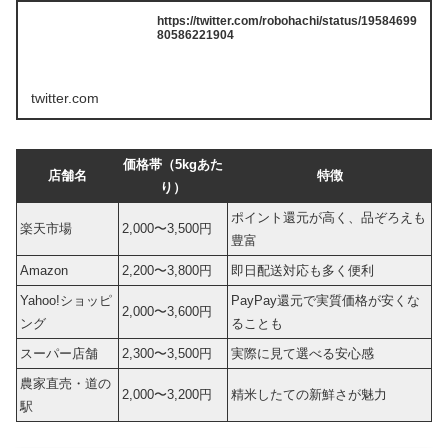
https://twitter.com/robohachi/status/19584699
80586221904
twitter.com
価格帯（5kgあた
店舗名
特徴
り）
ポイント還元が高く、品ぞろえも
楽天市場
2,000〜3,500円
豊富
Amazon
2,200〜3,800円
即日配送対応も多く便利
Yahoo!ショッピ
PayPay還元で実質価格が安くな
2,000〜3,600円
ング
ることも
スーパー店舗
2,300〜3,500円
実際に見て選べる安心感
農家直売・道の
2,000〜3,200円
精米したての新鮮さが魅力
駅