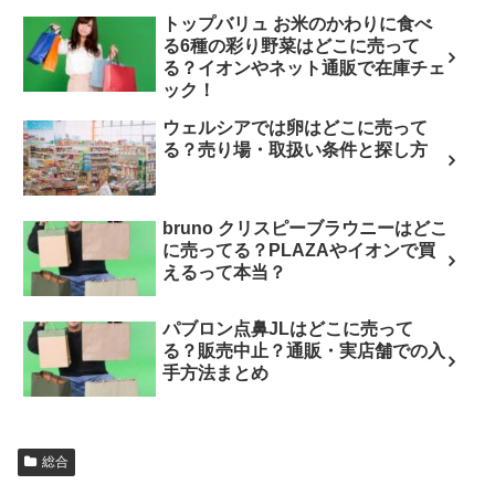
トップバリュ お米のかわりに食べ
る6種の彩り野菜はどこに売って
る？イオンやネット通販で在庫チェ
ック！
ウェルシアでは卵はどこに売って
る？売り場・取扱い条件と探し方
bruno クリスピーブラウニーはどこ
に売ってる？PLAZAやイオンで買
えるって本当？
パブロン点鼻JLはどこに売って
る？販売中止？通販・実店舗での入
手方法まとめ
総合