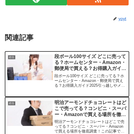
yoyt
関連記事
段ボール100サイズ どこに売って
総合
る？ホームセンター・Amazon・
郵便局で買える？お得購入ガイド
2025
段ボール100サイズ どこに売ってる？ホ
ームセンター・Amazon・郵便局で買え
る？お得購入ガイド2025引っ越しやメル
カリ発送で欠かせない段ボール100サイ
ズ。どこで買えるか迷いますよね。この
記事では取扱店や平均価格、安く手に入
明治アーモンドチョコレートはど
総合
る場所を手...
こで売ってる？コンビニ・スーパ
ー・Amazonで買える場所を徹底
調査！
明治アーモンドチョコレートはどこで売
ってる？コンビニ・スーパー・Amazon
で買える場所を徹底調査！この記事で