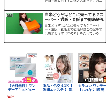
最新在庫＆おすすめ購入スポットこの記
事ではウルリス ヘアスティックを売って
いる取扱店や、平均的な値段、安く買え
る場所などを手短に紹介します。毎日の
白米どうぞはどこに売ってる？ス
総合
ヘアセットが楽にな...
ーパー・通販・直販まで徹底解説
白米どうぞはどこに売ってる？スーパ
ー・通販・直販まで徹底解説この記事で
は白米どうぞ（味の素）を売っている取
扱店や、平均的な値段、安く買える場所
などを手短に紹介します。販売サイト価
格帯の目安特徴楽天市場約3,000～5,000
円ポイント還元や...