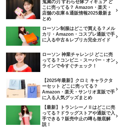
鬼滅の刃 すわらせ隊フィギュア ど
こに売ってる？ Amazon・楽天・
店舗の在庫＆通販情報2025最新ま
とめ
ローソン制服はどこで買える？メル
カリ・Amazon・コスプレ通販で手
に入る中古＆レプリカ完全ガイド
ローソン 神業チャレンジ どこに売
ってる？コンビニ・スーパー・オン
ラインで今すぐチェック！
【2025年最新】クロミ キャラクタ
ーセット どこに売ってる？
Amazon・楽天・サンリオ直販で手
に入る人気グッズまとめ
【最新】トランシーノⅡはどこに売
ってる？ドラッグストアや通販で入
手できる？販売中止の噂も徹底解
説！