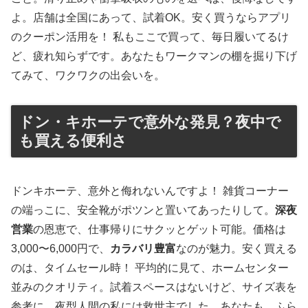
よ。店舗は全国にあって、試着OK。安く買うならアプリ
のクーポン活用を！ 私もここで買って、毎日履いてるけ
ど、疲れ知らずです。あなたもワークマンの棚を掘り下げ
てみて、ワクワクの出会いを。
ドン・キホーテで意外な発見？夜中で
も買える便利さ
ドンキホーテ、意外と侮れないんですよ！ 雑貨コーナー
の端っこに、安全靴がポツンと置いてあったりして。
深夜
営業
の恩恵で、仕事帰りにサクッとゲット可能。価格は
3,000〜6,000円で、
カラバリ豊富
なのが魅力。安く買える
のは、タイムセール時！ 平均的に見て、ホームセンター
並みのクオリティ。試着スペースはないけど、サイズ表を
参考に。夜型人間の私には救世主でした。あなたも、ふら