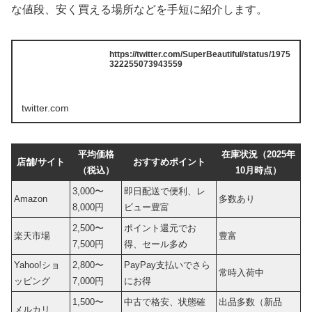
な値段、安く買える場所などを手短に紹介します。
https://twitter.com/SuperBeautiful/status/1975
322255073943559
twitter.com
平均価格
在庫状況（2025年
店舗/サイト
おすすめポイント
（税込）
10月時点）
3,000〜
即日配送で便利、レ
Amazon
多数あり
8,000円
ビュー豊富
2,500〜
ポイント還元でお
楽天市場
豊富
7,500円
得、セール多め
Yahoo!ショ
2,800〜
PayPay支払いでさら
常時入荷中
ッピング
7,000円
にお得
1,500〜
中古で格安、状態確
出品多数（新品
メルカリ