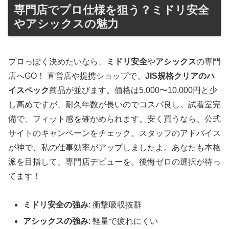
専門店でプロ仕様を狙う？ミドリ安全
やアシックスの魅力
プロっぽく決めたいなら、
ミドリ安全
や
アシックス
の専門
店へGO！ 直営店や提携ショップで、
JIS規格クリアのハ
イスペック
商品が並びます。価格は5,000〜10,000円と少
し高めですが、耐久年数が長いのでコスパ良し。試着室完
備で、フィット感を確かめられます。安く買うなら、公式
サイトのキャンペーンをチェック。スタッフのアドバイス
が神で、私の仕事効率がアップしましたよ。あなたも本格
派を目指して、専門店デビューを。後悔ゼロの選択が待っ
てます！
ミドリ安全の強み
: 衝撃吸収抜群
アシックスの強み
: 軽量で疲れにくい