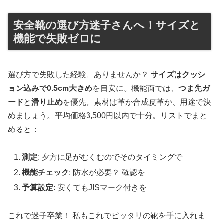
安全靴の選び方迷子さんへ！サイズと
機能で失敗ゼロに
選び方で失敗した経験、ありませんか？
サイズはクッシ
ョン込みで0.5cm大きめ
を目安に。機能面では、
つま先ガ
ード
と
滑り止め
を優先。素材は革か合成皮革か、用途で決
めましょう。平均価格3,500円以内で十分。リストでまと
めると：
測定
: 夕方に足がむくむのでそのタイミングで
機能チェック
: 防水が必要？ 確認を
予算設定
: 安くてもJISマーク付きを
これで迷子卒業！ 私もこれでピッタリの靴を手に入れま