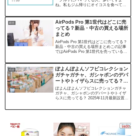
ね。私もジム帰りにオイコスを食べて、
自分を追い越すみたいな気分になってま
す（笑）。あのクリーミーな味わいと高
タンパク質が、毎日のモチベーションを
AirPods Pro 第1世代はどこに売
総合
上げてくれるんです。でも...
ってる？新品・中古の買える場所
まとめ
AirPods Pro 第1世代はどこに売ってる？
新品・中古の買える場所まとめこの記事
ではAirPods Pro 第1世代を売っている取
扱店や、平均的な値段、安く買える場所
などを手短に紹介します。店舗名状態価
格の目安特徴楽天市場新品・未使用...
ぽよんぽよんソフビコレクション
総合
ガチャガチャ、ガシャポンのデパ
ートやトイザらスに売ってる？
2025年11月最新設置場所＆通販
ぽよんぽよんソフビコレクションガチャ
ガイド
ガチャ、ガシャポンのデパートやトイザ
らスに売ってる？ 2025年11月最新設置場
所＆通販ガイドみなさん、ぽよんぽよん
ソフビコレクションのふわふわ可愛い姿
に、心奪われていませんか？ この記事で
は、このガチャ...