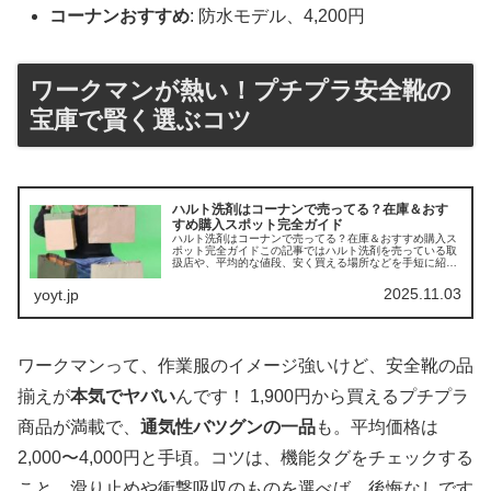
コーナンおすすめ
: 防水モデル、4,200円
ワークマンが熱い！プチプラ安全靴の
宝庫で賢く選ぶコツ
ハルト洗剤はコーナンで売ってる？在庫＆おす
すめ購入スポット完全ガイド
ハルト洗剤はコーナンで売ってる？在庫＆おすすめ購入ス
ポット完全ガイドこの記事ではハルト洗剤を売っている取
扱店や、平均的な値段、安く買える場所などを手短に紹介
します。店舗価格目安（500ml）在庫状況特徴
Amazon1,213円常時ありプライ...
2025.11.03
yoyt.jp
ワークマンって、作業服のイメージ強いけど、安全靴の品
揃えが
本気でヤバい
んです！ 1,900円から買えるプチプラ
商品が満載で、
通気性バツグンの一品
も。平均価格は
2,000〜4,000円と手頃。コツは、機能タグをチェックする
こと。滑り止めや衝撃吸収のものを選べば、後悔なしです