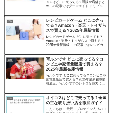
ョンはどこに売ってる？通販や店舗まと
めこの記事ではダーマエイド トリプルア
クティブローションを売っている取扱店
や、平均的な値段、安く買える場所など
を手短に紹介します。販売サイト価格帯
レシピカードゲーム どこに売っ
総合
（目安）送料特徴Am...
てる？Amazon・楽天・トイザら
スで買える？2025年最新情報
レシピカードゲーム どこに売ってる？
Amazon・楽天・トイザらスで買える？
2025年最新情報 この記事ではレシピカー
ドゲームを売っている取扱店や、平均的
な値段、安く買える場所などを手短に紹
介します。店舗平均価格在庫状況特徴
写ルンです どこに売ってる？コ
総合
Amazon1,...
ンビニや家電量販店で買える？
2025年最新在庫情報
写ルンです どこに売ってる？コンビニや
家電量販店で買える？2025年最新在庫情
報最近、写ルンですのレトロな魅力にハ
マる人が増えて、私もつい欲しくなっち
ゃいますよね。この記事では、写ルンで
すの取扱店や平均価格、安く買えるスポ
オイコスはどこで売ってる？全国
総合
ットをサクッと紹介...
の主な取り扱い店を徹底ガイド
こんにちは！ 最近、プロテイン入りのヨ
ーグルトにハマってる人、多いですよ