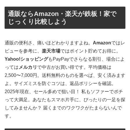
通販ならAmazon・楽天が鉄板！家で
じっくり比較しよう
通販の便利さ、痛いほどわかりますよね。
Amazon
ではレ
ビューを参考に、
楽天市場
ではポイント貯めてお得に。
Yahoo!ショッピング
もPayPayでさらなる割引、場合によ
っては
メルカリ
で中古がお買い得です。平均価格は
2,500〜7,000円。送料無料のものを選べば、安く済みます
よ。サイズミスを防ぐコツは、返品ポリシーを確認。
2025年現在、セール多めで狙い目！ 私もソファーでポチ
って大満足。あなたもスマホ片手に、ぴったりの一足を探
してみませんか？ 届くまでのワクワクがたまらないんで
す。