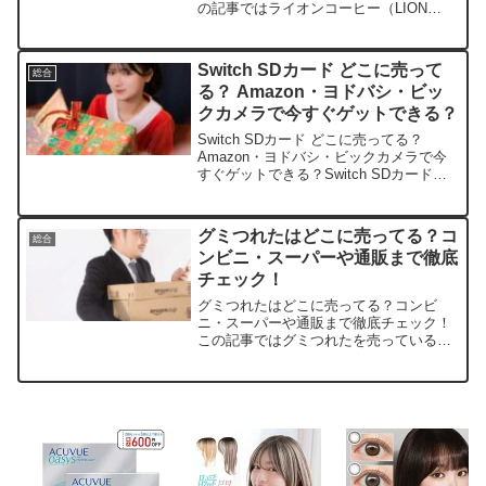
の記事ではライオンコーヒー（LION
COFFEE）を売っている取扱店や、平均
的な値段、安く買える場所などを手短に
紹介します。店舗名価格帯（税込）特徴
Switch SDカード どこに売って
総合
楽天市場1,200...
る？ Amazon・ヨドバシ・ビッ
クカメラで今すぐゲットできる？
Switch SDカード どこに売ってる？
Amazon・ヨドバシ・ビックカメラで今
すぐゲットできる？Switch SDカードの
容量不足にイライラしていませんか？こ
の記事では、Switch SDカードを売って
いる取扱店や平均的な値段、安く買...
グミつれたはどこに売ってる？コ
総合
ンビニ・スーパーや通販まで徹底
チェック！
グミつれたはどこに売ってる？コンビ
ニ・スーパーや通販まで徹底チェック！
この記事ではグミつれたを売っている取
扱店や、平均的な値段、安く買える場所
などを手短に紹介します。店舗名取扱状
況参考価格（税込）備考楽天市場◎（在
庫あり）約180～250円...