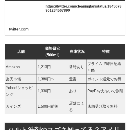
https://twitter.com/cleaningfan/status/1845678
901234567890
twitter.com
価格目安
店舗
在庫状況
特徴
（500ml）
プライムで即日配送
Amazon
1,213円
常時あり
可能
楽天市場
1,380円〜
豊富
ポイント還元でお得
Yahoo!ショッピ
1,330円
あり
PayPay支払いで割引
ング
店舗によ
カインズ
1,500円前後
店舗受け取り無料
る
ハルト洗剤のスゴさ知ってる？アメリ