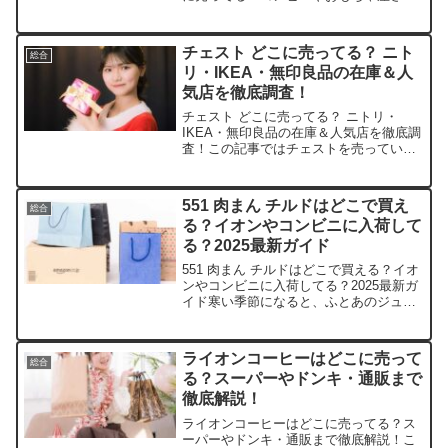
で今すぐゲットできる？この記事では、
すくっとたっちさん おすわりらいと～た
れうさぎさんたっち～を売っている取扱
チェスト どこに売ってる？ ニト
総合
店や、平均的な値段...
リ・IKEA・無印良品の在庫＆人
気店を徹底調査！
チェスト どこに売ってる？ ニトリ・
IKEA・無印良品の在庫＆人気店を徹底調
査！この記事ではチェストを売っている
取扱店や、平均的な値段、安く買える場
所などを手短に紹介します。チェスト探
しの第一歩！どんなお店で売ってるか基
551 肉まん チルドはどこで買え
総合
本編お部屋の収納に悩...
る？イオンやコンビニに入荷して
る？2025最新ガイド
551 肉まん チルドはどこで買える？イオ
ンやコンビニに入荷してる？2025最新ガ
イド寒い季節になると、ふとあのジュー
シーな肉まんの温かさが恋しくなりませ
んか？この記事では、551蓬莱のチルド
肉まんを売っている取扱店や、平均的な
ライオンコーヒーはどこに売って
総合
値段、安く買...
る？スーパーやドンキ・通販まで
徹底解説！
ライオンコーヒーはどこに売ってる？ス
ーパーやドンキ・通販まで徹底解説！こ