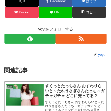
X
Facebook
はてブ
Pocket
LINE
コピー
yoytをフォローする
yoyt
関連記事
すくっとたっちさん おすわりら
総合
いと～たれうさぎさんたっち～ガ
チャガチャ どこに売ってる？コ
ンビニやおもちゃ屋さんで今すぐ
すくっとたっちさん おすわりらいと～た
ゲットできる？
れうさぎさんたっち～ガチャガチャ どこ
に売ってる？コンビニやおもちゃ屋さん