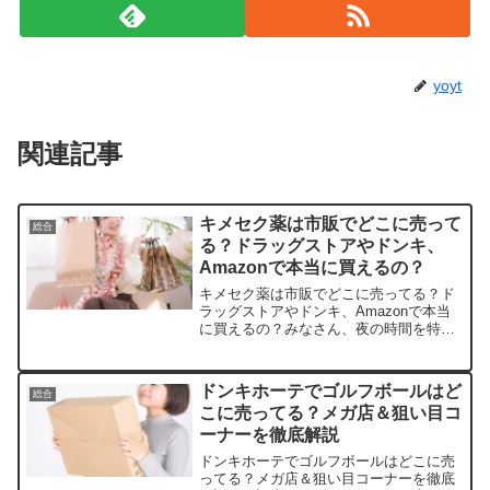
yoyt
関連記事
キメセク薬は市販でどこに売って
総合
る？ドラッグストアやドンキ、
Amazonで本当に買えるの？
キメセク薬は市販でどこに売ってる？ド
ラッグストアやドンキ、Amazonで本当
に買えるの？みなさん、夜の時間を特別
に彩りたい時ってありますよね。この記
事では、MISTINA 天使の涙クリスタルな
どのキメセク向け媚薬を売っている取扱
ドンキホーテでゴルフボールはど
総合
店や、平均的...
こに売ってる？メガ店＆狙い目コ
ーナーを徹底解説
ドンキホーテでゴルフボールはどこに売
ってる？メガ店＆狙い目コーナーを徹底