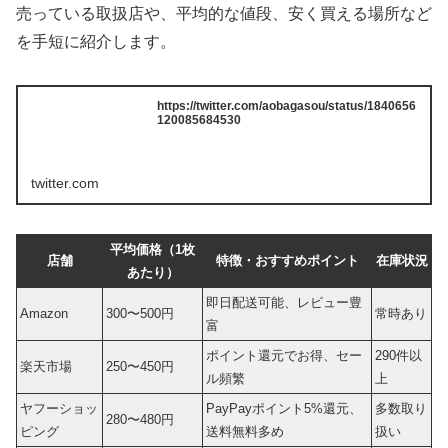
売っている取扱店や、平均的な値段、安く買える場所など
を手短に紹介します。
https://twitter.com/aobagasou/status/1840656
120085684530
twitter.com
平均価格（1枚
店舗
特徴・おすすめポイント
在庫状況
あたり）
即日配送可能、レビュー豊
Amazon
300〜500円
常時あり
富
ポイント還元でお得、セー
290件以
楽天市場
250〜450円
ル頻繁
上
ヤフーショッ
PayPayポイント5%還元、
多数取り
280〜480円
ピング
送料無料多め
扱い