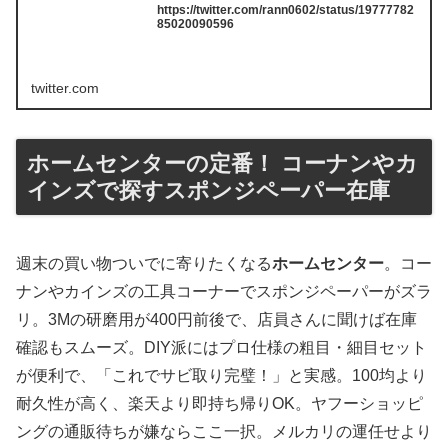
https://twitter.com/rann0602/status/19777782
85020090596
twitter.com
ホームセンターの定番！ コーナンやカ
インズで探すスポンジペーパー在庫
週末の買い物ついでに寄りたくなる
ホームセンター
。コー
ナンやカインズの工具コーナーでスポンジペーパーがズラ
リ。3Mの研磨用が400円前後で、店員さんに聞けば在庫
確認もスムーズ。DIY派にはプロ仕様の粗目・細目セット
が便利で、「これでサビ取り完璧！」と実感。100均より
耐久性が高く、楽天より即持ち帰りOK。ヤフーショッピ
ングの通販待ちが嫌ならここ一択。メルカリの運任せより