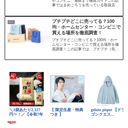
やコンビニ、通販まで徹底ガイドこの記
事ではまめごろうを売っている取扱店
や、平均的な値段、安く買える場所など
を手短に紹介します。販売サイト参考価
格（税込）特徴楽天市場約350〜500円ポ
プチプチどこに売ってる？100
総合
イント還元やまとめ買...
均・ホームセンター・コンビニで
買える場所を徹底調査！
プチプチどこに売ってる？100均・ホー
ムセンター・コンビニで買える場所を徹
底調査！この記事では、プチプチ（気泡
緩衝材）を売っている取扱店や平均価
格、安く買える場所を紹介します。意外
と手に入りにくいプチプチですが、賢く
探せばすぐゲット！店舗/...