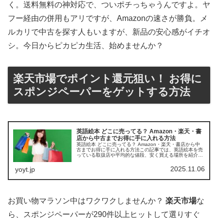
く。送料無料の神対応で、ついポチっちゃうんですよ。ヤ
フー経由の併用もアリですが、Amazonの速さが勝負。メ
ルカリで中古を探す人もいますが、新品の安心感がイチオ
シ。今日からピカピカ生活、始めませんか？
楽天市場でポイント還元狙い！ お得に
スポンジペーパーをゲットする方法
英語絵本 どこに売ってる？ Amazon・楽天・書
店から中古までお得に手に入れる方法
英語絵本 どこに売ってる？ Amazon・楽天・書店から中
古までお得に手に入れる方法この記事では、英語絵本を売
っている取扱店や平均的な値段、安く買える場所を紹介し
ます。親子で楽しく学べる一冊を探すお手伝いをします。
店舗平均価格おすすめポイン...
2025.11.06
yoyt.jp
お買い物マラソン中はワクワクしませんか？
楽天市場
な
ら、スポンジペーパーが290件以上ヒットして選りすぐ