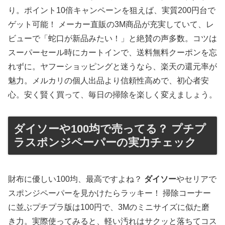
り。ポイント10倍キャンペーンを狙えば、実質200円台で
ゲット可能！ メーカー直販の3M商品が充実していて、レ
ビューで「蛇口が新品みたい！」と絶賛の声多数。コツは
スーパーセール時にカートインで、送料無料クーポンを忘
れずに。ヤフーショッピングと迷うなら、楽天の還元率が
魅力。メルカリの個人出品より信頼性高めで、初心者安
心。安く賢く買って、毎日の掃除を楽しく変えましょう。
ダイソーや100均で売ってる？ プチプ
ラスポンジペーパーの実力チェック
財布に優しい100均、最高ですよね？
ダイソー
やセリアで
スポンジペーパーを見かけたらラッキー！ 掃除コーナー
に並ぶプチプラ版は100円で、3Mのミニサイズに似た磨
き力。実際使ってみると、軽い汚れはサクッと落ちてコス