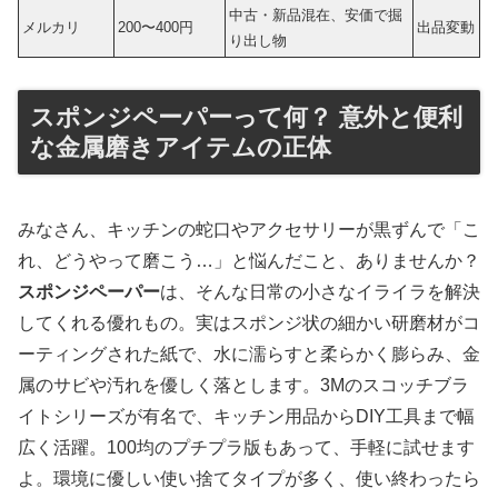
中古・新品混在、安価で掘
メルカリ
200〜400円
出品変動
り出し物
スポンジペーパーって何？ 意外と便利
な金属磨きアイテムの正体
みなさん、キッチンの蛇口やアクセサリーが黒ずんで「こ
れ、どうやって磨こう…」と悩んだこと、ありませんか？
スポンジペーパー
は、そんな日常の小さなイライラを解決
してくれる優れもの。実はスポンジ状の細かい研磨材がコ
ーティングされた紙で、水に濡らすと柔らかく膨らみ、金
属のサビや汚れを優しく落とします。3Mのスコッチブラ
イトシリーズが有名で、キッチン用品からDIY工具まで幅
広く活躍。100均のプチプラ版もあって、手軽に試せます
よ。環境に優しい使い捨てタイプが多く、使い終わったら