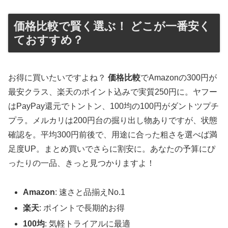
価格比較で賢く選ぶ！ どこが一番安く
ておすすめ？
お得に買いたいですよね？
価格比較
でAmazonの300円が
最安クラス、楽天のポイント込みで実質250円に。ヤフー
はPayPay還元でトントン、100均の100円がダントツプチ
プラ。メルカリは200円台の掘り出し物ありですが、状態
確認を。平均300円前後で、用途に合った粗さを選べば満
足度UP。まとめ買いでさらに割安に。あなたの予算にぴ
ったりの一品、きっと見つかりますよ！
Amazon
: 速さと品揃えNo.1
楽天
: ポイントで長期的お得
100均
: 気軽トライアルに最適