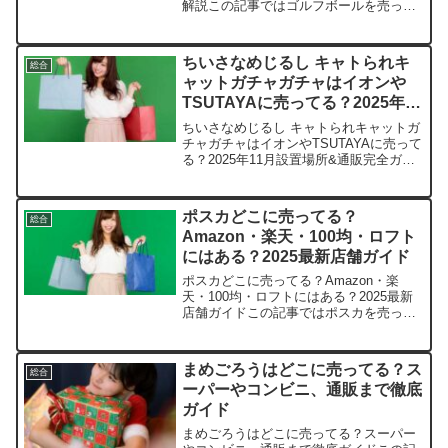
解説この記事ではゴルフボールを売って
いる取扱店や、平均的な値段、安く買え
る場所などを手短に紹介します。店舗名
価格帯特徴楽天市場約1,500円～5,000円
ちいさなめじるし キャトられキ
総合
種類が豊富でま...
ャットガチャガチャはイオンや
TSUTAYAに売ってる？2025年11
月設置場所&通販完全ガイド
ちいさなめじるし キャトられキャットガ
チャガチャはイオンやTSUTAYAに売って
る？2025年11月設置場所&通販完全ガイ
ドこの記事では、ちいさなめじるし キャ
トられキャットを売っている取扱店や平
均価格、安く買えるスポットを手短に紹
ポスカどこに売ってる？
総合
介します...
Amazon・楽天・100均・ロフト
にはある？2025最新店舗ガイド
ポスカどこに売ってる？Amazon・楽
天・100均・ロフトにはある？2025最新
店舗ガイドこの記事ではポスカを売って
いる取扱店や、平均的な値段、安く買え
る場所などを手短に紹介します。イラス
ト好きの皆さん、きっと役立つはずです
まめごろうはどこに売ってる？ス
総合
よ。店舗/サイト...
ーパーやコンビニ、通販まで徹底
ガイド
まめごろうはどこに売ってる？スーパー