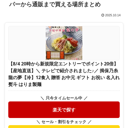
パーから通販まで買える場所まとめ
2025.10.14
【8/4 20時から新規限定エントリーでポイント20倍】
【産地直送】＼ テレビで紹介されました♪／ 揖保乃糸
龍の夢【冷】12食入 贈答 お中元 ギフト お祝い 名入れ
熨斗 はりま製麺
＼ 只今タイムセール中 ／
楽天で探す
＼ セール・割引をチェック ／