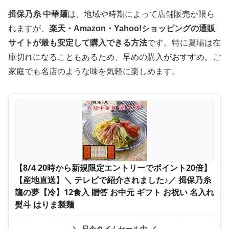
揖保乃糸 中華麺
は、地域や時期によって店舗販売が限ら
れますが、
楽天・Amazon・Yahoo!ショッピングの通販
サイトが最も安定して購入できる方法
です。特に夏場は在
庫切れになることもあるため、早めの購入がおすすめ。ご
家庭でも名店のような味を気軽に楽しめます。
【8/4 20時から新規限定エントリーでポイント20倍】
【産地直送】＼ テレビで紹介されました♪／ 揖保乃糸
龍の夢【冷】12食入 贈答 お中元 ギフト お祝い 名入れ
熨斗 はりま製麺
＼ 只今タイムセール中 ／