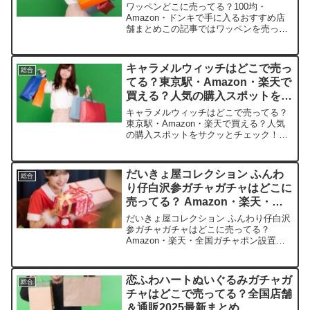
ワッペンどこに売ってる？100均・
Amazon・ドンキで手に入るおすすめ店
舗まとめこの記事ではワッペンを売って
いる取扱店や、平均的な値段、安く買え
る場所などを手短に紹介します。手作り
好きの皆さん、きっと役立つはずです！
キャラメルウィッチはどこで売っ
総合
店舗平均価格おすすめポ...
てる？東京駅・Amazon・楽天で
買える？人気の購入スポットをサ
クッとチェック！
キャラメルウィッチはどこで売ってる？
東京駅・Amazon・楽天で買える？人気
の購入スポットをサクッとチェック！キ
ャラメルウィッチのサクサク食感ととろ
ける甘さに、甘党の私は一瞬で虜になり
ました。皆さんもきっとハマるはず。こ
だいきょ屋コレクション ふんわ
総合
の記事ではキャラメル...
り仔白沢参ガチャガチャはどこに
売ってる？ Amazon・楽天・全
国ガチャポン設置店で即ゲット術
だいきょ屋コレクション ふんわり仔白沢
参ガチャガチャはどこに売ってる？
Amazon・楽天・全国ガチャポン設置店
で即ゲット術ふんわりとした白沢の可愛
さに、心が癒されますよね。この記事で
は、だいきょ屋コレクション ふんわり仔
恋ふわハートぬいぐるみガチャガ
総合
白沢参を売っている...
チャはどこで売ってる？全国店舗
＆通販2025最新まとめ