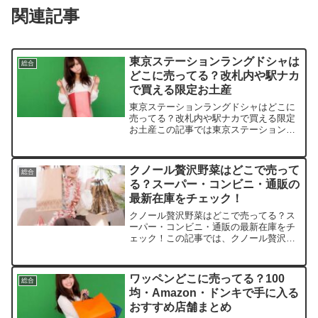
関連記事
東京ステーションラングドシャは
総合
どこに売ってる？改札内や駅ナカ
で買える限定お土産
東京ステーションラングドシャはどこに
売ってる？改札内や駅ナカで買える限定
お土産この記事では東京ステーションラ
ングドシャを売っている取扱店や、平均
的な値段、安く買える場所などを手短に
紹介します。楽天・アマゾン・ヤフーシ
クノール贅沢野菜はどこで売って
総合
ョッピング・メルカリでも...
る？スーパー・コンビニ・通販の
最新在庫をチェック！
クノール贅沢野菜はどこで売ってる？ス
ーパー・コンビニ・通販の最新在庫をチ
ェック！この記事では、クノール贅沢野
菜の取扱店や平均価格、安く買えるスポ
ットをサクッと紹介します。忙しい毎日
にぴったりなこのスープ、きっとあなた
ワッペンどこに売ってる？100
総合
もハマるはずです！店舗商...
均・Amazon・ドンキで手に入る
おすすめ店舗まとめ