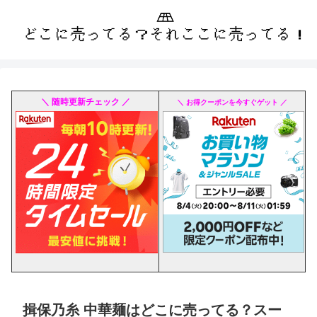
＼ 随時更新チェック ／
＼ お得クーポンを今すぐゲット ／
揖保乃糸 中華麺はどこに売ってる？スー