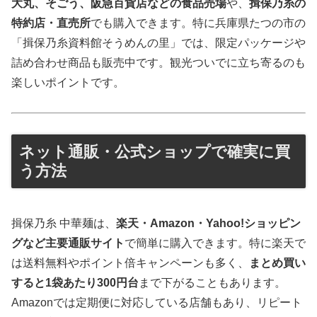
大丸、そごう、阪急百貨店などの食品売場
や、
揖保乃糸の
特約店・直売所
でも購入できます。特に兵庫県たつの市の
「揖保乃糸資料館そうめんの里」では、限定パッケージや
詰め合わせ商品も販売中です。観光ついでに立ち寄るのも
楽しいポイントです。
ネット通販・公式ショップで確実に買
う方法
揖保乃糸 中華麺は、
楽天・Amazon・Yahoo!ショッピン
グなど主要通販サイト
で簡単に購入できます。特に楽天で
は送料無料やポイント倍キャンペーンも多く、
まとめ買い
すると1袋あたり300円台
まで下がることもあります。
Amazonでは定期便に対応している店舗もあり、リピート