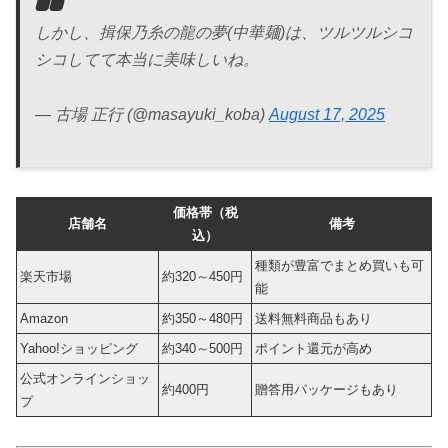
しかし、揖保乃糸の龍の夢(中華麺)は、ツルツルシコ
シコしてて本当に美味しいね。
— 古場 正行 (@masayuki_koba)
August 17, 2025
価格帯（税
店舗名
備考
込）
種類が豊富でまとめ買いも可
楽天市場
約320～450円
能
Amazon
約350～480円
送料無料商品もあり
Yahoo!ショッピング
約340～500円
ポイント還元が高め
公式オンラインショッ
約400円
贈答用パッケージもあり
プ