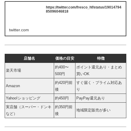
https://twitter.com/fresco_hf/status/19014794
85096046818
twitter.com
店舗名
価格の目安
特徴
約400〜
ポイント還元あり・まとめ
楽天市場
500円
買いOK
約420円前
すぐ届く・プライム対応あ
Amazon
後
り
Yahoo!ショッピング
約450円
PayPay還元あり
実店舗（スーパー・ドンキ
約350円前
地域限定販売が多い
など）
後