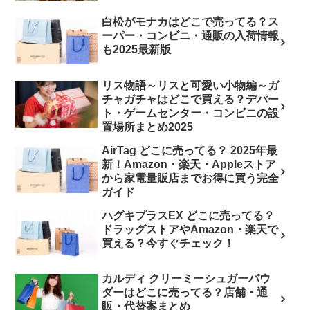
白松がモナカはどこで売ってる？ス
ーパー・コンビニ・通販の入荷情報
も2025最新版
リス物語～リスと可愛い小物編～ガ
チャガチャはどこで買える？デパー
ト・ゲームセンター・コンビニの設
置場所まとめ2025
AirTag どこに売ってる？ 2025年最
新！Amazon・楽天・Appleストア
から家電量販店までお得に買う完全
ガイド
ハグキプラスEX どこに売ってる？
ドラッグストアやAmazon・楽天で
買える？今すぐチェック！
カルディ クリーミーシュガーパウ
ダーはどこに売ってる？店舗・通
販・代替案まとめ