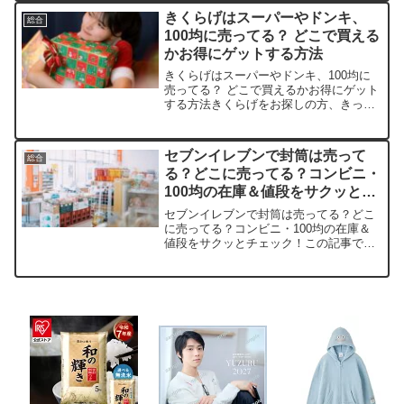
安く買える場所などを手短に紹介しま
きくらげはスーパーやドンキ、
総合
す。オンライン店舗商品例平均...
100均に売ってる？ どこで買える
かお得にゲットする方法
きくらげはスーパーやドンキ、100均に
売ってる？ どこで買えるかお得にゲット
する方法きくらげをお探しの方、きっと
中華料理のアクセントに欠かせないです
よね。この記事では、きくらげの取扱店
や平均価格、安く買えるスポットを手短
セブンイレブンで封筒は売って
総合
に紹介します。毎日の...
る？どこに売ってる？コンビニ・
100均の在庫＆値段をサクッとチ
ェック！
セブンイレブンで封筒は売ってる？どこ
に売ってる？コンビニ・100均の在庫＆
値段をサクッとチェック！この記事では
封筒を売っている取扱店や、平均的な値
段、安く買える場所などを手短に紹介し
ます。急な書類送付で困った経験、あり
ませんか？そんな時に役...