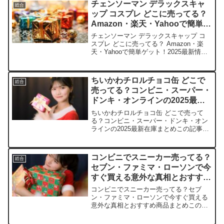
チェンソーマン デラックスキャ
総合
します。あなたもき...
ップ コスプレ どこに売ってる？
Amazon・楽天・Yahooで簡単ゲ
ット！2025最新情報
チェンソーマン デラックスキャップ コ
スプレ どこに売ってる？ Amazon・楽
天・Yahooで簡単ゲット！2025最新情報
チェンソーマンファンの皆さん、デラッ
クスキャップでデンジやポチタのコスプ
レ、憧れますよね。この記事では、そん
ちいかわチロルチョコ缶 どこで
総合
なデラッ...
売ってる？コンビニ・スーパー・
ドンキ・オンラインの2025最新
在庫まとめ
ちいかわチロルチョコ缶 どこで売って
る？コンビニ・スーパー・ドンキ・オン
ラインの2025最新在庫まとめこの記事で
は、ちいかわチロルチョコ缶の取扱店や
平均価格、安く買えるスポットをサクッ
と紹介します。かわいい缶に癒されなが
コンビニでスニーカー売ってる？
総合
ら、すぐゲットできる...
セブン・ファミマ・ローソンで今
すぐ買える意外な真相とおすすめ
商品まとめ
コンビニでスニーカー売ってる？セブ
ン・ファミマ・ローソンで今すぐ買える
意外な真相とおすすめ商品まとめこの記
事では、コンビニで売られているスニー
カーや靴類の取扱店や、平均的な値段、