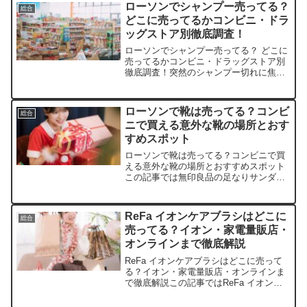
ます。店舗価格（10本入り）送料特徴
ローソンでシャンプー売ってる？
総合
Amazon1,200円無...
どこに売ってるかコンビニ・ドラ
ッグストア別徹底調査！
ローソンでシャンプー売ってる？ どこに
売ってるかコンビニ・ドラッグストア別
徹底調査！突然のシャンプー切れに焦っ
たこと、ありませんか？ この記事ではロ
ーソンのシャンプーを売っている取扱店
や、平均的な値段、安く買える場所など
ローソンで靴は売ってる？コンビ
総合
を手短に紹介します。...
ニで買える意外な靴の場所とおす
すめスポット
ローソンで靴は売ってる？コンビニで買
える意外な靴の場所とおすすめスポット
この記事では無印良品の足なりサンダル
を売っている取扱店や、平均的な値段、
安く買える場所などを手短に紹介しま
す。店舗商品名平均価格特徴楽天市場無
ReFa イオンケアブラシはどこに
総合
印良品 足なりサンダル9...
売ってる？イオン・家電量販店・
オンラインまで徹底解説
ReFa イオンケアブラシはどこに売って
る？イオン・家電量販店・オンラインま
で徹底解説この記事ではReFa イオンケ
アブラシを売っている取扱店や、平均的
な値段、安く買える場所などを手短に紹