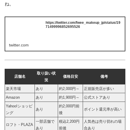
ね。
https://twitter.com/fwee_makeup_jp/status/19
71499996852695526
twitter.com
取り扱い状
店舗名
価格目安
備考
況
楽天市場
あり
約2,000円～
正規販売店が多い
Amazon
あり
約1,900円～
公式ストアあり
Yahoo!ショッピ
約2,000円前
あり
ポイント還元率が高い
ング
後
一部店舗で
税込2,200円
人気色は売り切れの場
ロフト・PLAZA
あり
前後
合あり