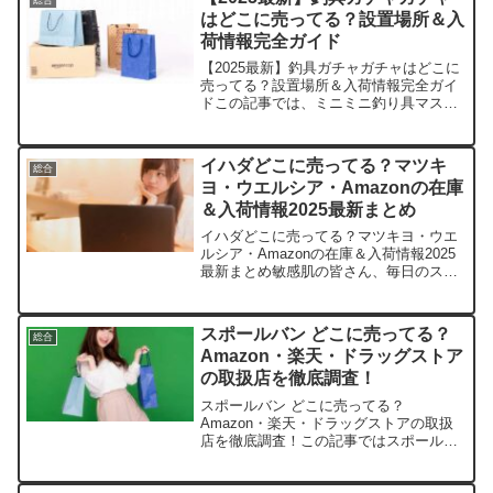
はどこに売ってる？設置場所＆入
荷情報完全ガイド
【2025最新】釣具ガチャガチャはどこに
売ってる？設置場所＆入荷情報完全ガイ
ドこの記事では、ミニミニ釣り具マスコ
ットを売っている取扱店や、平均的な値
段、安く買える場所などを手短に紹介し
ます。釣り好きの皆さんがワクワクする
イハダどこに売ってる？マツキ
総合
情報を詰め込みました...
ヨ・ウエルシア・Amazonの在庫
＆入荷情報2025最新まとめ
イハダどこに売ってる？マツキヨ・ウエ
ルシア・Amazonの在庫＆入荷情報2025
最新まとめ敏感肌の皆さん、毎日のスキ
ンケアで悩んでいませんか？イハダはそ
んなあなたにぴったりの優しい味方で
す。この記事ではイハダの取扱店や平均
スポールバン どこに売ってる？
総合
価格、安く買えるス...
Amazon・楽天・ドラッグストア
の取扱店を徹底調査！
スポールバン どこに売ってる？
Amazon・楽天・ドラッグストアの取扱
店を徹底調査！この記事ではスポールバ
ンを売っている取扱店や、平均的な値
段、安く買える場所などを手短に紹介し