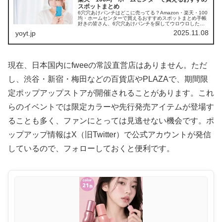
スポットまとめ
6穴穴あけパンチはどこに売ってる？Amazon・楽天・100
均・ホームセンターで買えるおすすめスポットまとめ手帳
好きの皆さん、6穴穴あけパンチを探してウロウロしたこ
とありませんか？この記事では、6穴穴あけパンチの取扱
2025.11.08
yoyt.jp
店や平均価格、安く買える...
現在、日本国内にfweeの常設直営店はありません。ただ
し、渋谷・新宿・梅田などの百貨店やPLAZAで、期間限
定ポップアップストアが開催されることがあります。これ
らのイベントでは限定カラーや先行発売アイテムが登場す
ることも多く、ファンにとっては見逃せない機会です。ポ
ップアップ情報はX（旧Twitter）で公式アカウントが発信
しているので、フォローしておくと便利です。