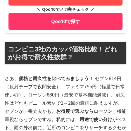
＼ Qoo10でメガ割チェック ／
Qoo10で探す
コンビニ3社のカッパ価格比較！どれ
がお得で耐久性抜群？
さあ、
価格と耐久性を比べてみましょう！
セブン814円
（反射テープで夜間安全）、ファミマ755円（軽量で日常
使い◎）、ローソン680円（最安で基本機能満載）。耐久
性はどれもビニール素材で1～2回の豪雨に耐えますが、
セブンが一番丈夫かも。
お得度で選ぶならローソン
、機能
重視ならセブンですね。私的には、
用途で使い分け
がベス
ト。雨の外出前に、近所のコンビニをリサーチするクセが