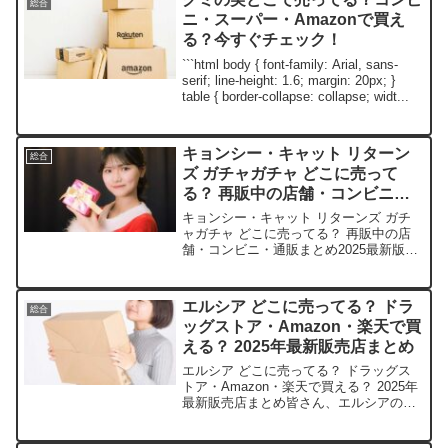
総合
ニ・スーパー・Amazonで買え
る？今すぐチェック！
```html body { font-family: Arial, sans-
serif; line-height: 1.6; margin: 20px; }
table { border-collapse: collapse; widt...
キョンシー・キャット リターン
総合
ズ ガチャガチャ どこに売って
る？ 再販中の店舗・コンビニ・
通販まとめ2025最新版
キョンシー・キャット リターンズ ガチ
ャガチャ どこに売ってる？ 再販中の店
舗・コンビニ・通販まとめ2025最新版キ
ョンシー・キャット リターンズの可愛い
姿に、つい心奪われちゃいますよね。こ
の記事では、そんな人気ガチャの取扱店
エルシア どこに売ってる？ ドラ
総合
や平均価格、安...
ッグストア・Amazon・楽天で買
える？ 2025年最新販売店まとめ
エルシア どこに売ってる？ ドラッグス
トア・Amazon・楽天で買える？ 2025年
最新販売店まとめ皆さん、エルシアの魅
力を知ったら、もう手放せなくなります
よね。この記事では、エルシアを売って