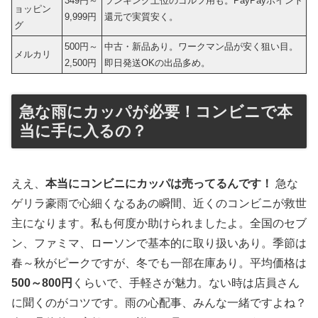
349円～
ランキング上位のゴルフ用も。PayPayポイント
ョッピン
9,999円
還元で実質安く。
グ
500円～
中古・新品あり。ワークマン品が安く狙い目。
メルカリ
2,500円
即日発送OKの出品多め。
急な雨にカッパが必要！コンビニで本
当に手に入るの？
ええ、
本当にコンビニにカッパは売ってるんです！
急な
ゲリラ豪雨で心細くなるあの瞬間、近くのコンビニが救世
主になります。私も何度か助けられましたよ。全国のセブ
ン、ファミマ、ローソンで基本的に取り扱いあり。季節は
春～秋がピークですが、冬でも一部在庫あり。平均価格は
500～800円
くらいで、手軽さが魅力。ない時は店員さん
に聞くのがコツです。雨の心配事、みんな一緒ですよね？