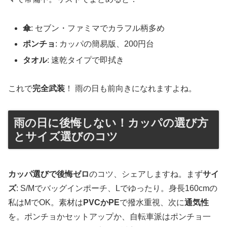
傘
: セブン・ファミマでカラフル柄多め
ポンチョ
: カッパの簡易版、200円台
タオル
: 速乾タイプで即拭き
これで
完全武装
！ 雨の日も前向きになれますよね。
雨の日に後悔しない！カッパの選び方
とサイズ選びのコツ
カッパ選びで後悔ゼロ
のコツ、シェアしますね。まず
サイ
ズ
: S/Mでバッグインポーチ、Lでゆったり。身長160cmの
私はMでOK。素材は
PVCかPE
で撥水重視、次に
通気性
を。ポンチョかセットアップか、自転車派はポンチョ一