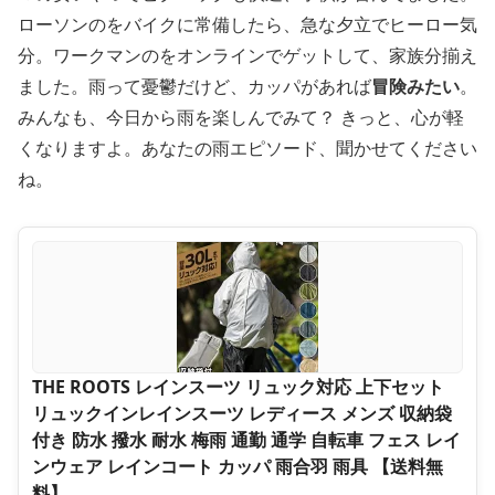
ローソンのをバイクに常備したら、急な夕立でヒーロー気
分。ワークマンのをオンラインでゲットして、家族分揃え
ました。雨って憂鬱だけど、カッパがあれば
冒険みたい
。
みんなも、今日から雨を楽しんでみて？ きっと、心が軽
くなりますよ。あなたの雨エピソード、聞かせてください
ね。
THE ROOTS レインスーツ リュック対応 上下セット
リュックインレインスーツ レディース メンズ 収納袋
付き 防水 撥水 耐水 梅雨 通勤 通学 自転車 フェス レイ
ンウェア レインコート カッパ 雨合羽 雨具 【送料無
料】