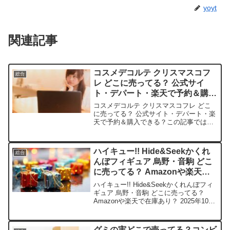
yoyt
関連記事
コスメデコルテ クリスマスコフ
総合
レ どこに売ってる？ 公式サイ
ト・デパート・楽天で予約＆購入
できる？
コスメデコルテ クリスマスコフレ どこ
に売ってる？ 公式サイト・デパート・楽
天で予約＆購入できる？この記事ではコ
スメデコルテ クリスマスコフレを売って
いる取扱店や、平均的な値段、安く買え
る場所などを手短に紹介します。毎年人
ハイキュー!! Hide&Seekかくれ
総合
気で即完売しちゃう...
んぼフィギュア 烏野・音駒 どこ
に売ってる？ Amazonや楽天で
在庫あり？ 2025年10月最新情報
ハイキュー!! Hide&Seekかくれんぼフィ
ギュア 烏野・音駒 どこに売ってる？
Amazonや楽天で在庫あり？ 2025年10月
最新情報ハイキュー!! Hide&Seekかくれ
んぼフィギュア 烏野・音駒を売っている
取扱店や、平均的な値...
グミの実どこで売ってる？コンビ