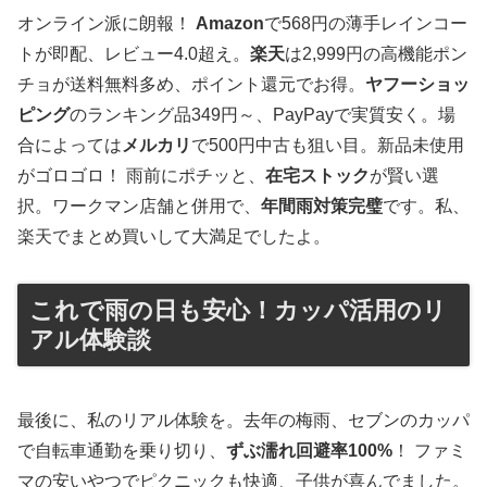
オンライン派に朗報！
Amazon
で568円の薄手レインコー
トが即配、レビュー4.0超え。
楽天
は2,999円の高機能ポン
チョが送料無料多め、ポイント還元でお得。
ヤフーショッ
ピング
のランキング品349円～、PayPayで実質安く。場
合によっては
メルカリ
で500円中古も狙い目。新品未使用
がゴロゴロ！ 雨前にポチッと、
在宅ストック
が賢い選
択。ワークマン店舗と併用で、
年間雨対策完璧
です。私、
楽天でまとめ買いして大満足でしたよ。
これで雨の日も安心！カッパ活用のリ
アル体験談
最後に、私のリアル体験を。去年の梅雨、セブンのカッパ
で自転車通勤を乗り切り、
ずぶ濡れ回避率100%
！ ファミ
マの安いやつでピクニックも快適、子供が喜んでました。