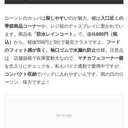
ローソンのカッパは
探しやすい
のが魅力。棚は
入口近くの
季節商品コーナー
や、レジ前のディスプレイに置かれてい
ます。商品名
「防水レインコート」
で、価格
680円（税
込）
から。税抜556円と3社で最安クラスですよ。
フード
のフィット感が良く、袖口ゴムで水漏れ防止
仕様。注意点
は、店舗規模で在庫変動大なので、
マチカフェコーナー横
を念入りにチェックを。私もバイク通勤で愛用中ですが、
コンパクト収納
でバッグに入れやすいんです。雨の日のロ
ーソン、味方ですよ！
No Image