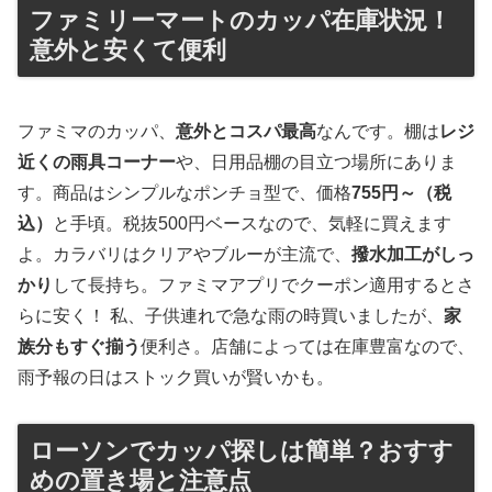
ファミリーマートのカッパ在庫状況！
意外と安くて便利
ファミマのカッパ、
意外とコスパ最高
なんです。棚は
レジ
近くの雨具コーナー
や、日用品棚の目立つ場所にありま
す。商品はシンプルなポンチョ型で、価格
755円～（税
込）
と手頃。税抜500円ベースなので、気軽に買えます
よ。カラバリはクリアやブルーが主流で、
撥水加工がしっ
かり
して長持ち。ファミマアプリでクーポン適用するとさ
らに安く！ 私、子供連れで急な雨の時買いましたが、
家
族分もすぐ揃う
便利さ。店舗によっては在庫豊富なので、
雨予報の日はストック買いが賢いかも。
ローソンでカッパ探しは簡単？おすす
めの置き場と注意点