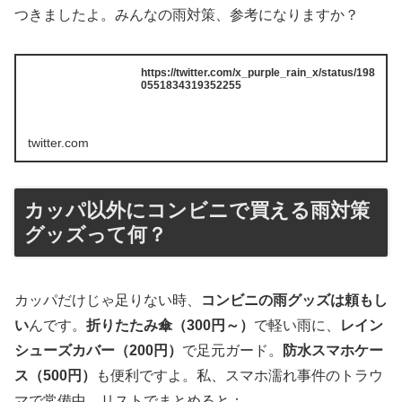
つきましたよ。みんなの雨対策、参考になりますか？
https://twitter.com/x_purple_rain_x/status/198
0551834319352255
twitter.com
カッパ以外にコンビニで買える雨対策
グッズって何？
カッパだけじゃ足りない時、
コンビニの雨グッズは頼もし
い
んです。
折りたたみ傘（300円～）
で軽い雨に、
レイン
シューズカバー（200円）
で足元ガード。
防水スマホケー
ス（500円）
も便利ですよ。私、スマホ濡れ事件のトラウ
マで常備中。リストでまとめると：