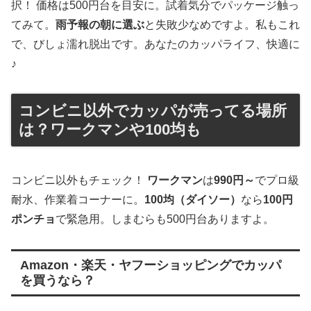
択！ 価格は500円台を目安に。試着気分でパッケージ触っ
てみて。
雨予報の朝に選ぶ
と失敗少なめですよ。私もこれ
で、びしょ濡れ脱出です。あなたのカッパライフ、快適に
♪
コンビニ以外でカッパが売ってる場所
は？ワークマンや100均も
コンビニ以外もチェック！
ワークマン
は
990円～
でプロ級
耐水、作業着コーナーに。
100均（ダイソー）
なら
100円
ポンチョ
で緊急用。しまむらも500円台ありますよ。
Amazon・楽天・ヤフーショッピングでカッパ
を買うなら？