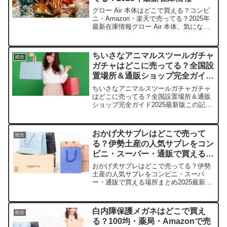
グロー Air 本体はどこで買える？コンビ
ニ・Amazon・楽天で売ってる？2025年
最新在庫情報グロー Air 本体、気になっ
てますよね。私も最近探して大変でし
た。この記事では、取扱店や平均価格、
安く買えるスポットをサクッと紹介しま
ちいさなアニマルスツールガチャ
総合
す。き...
ガチャはどこに売ってる？全国設
置場所＆通販ショップ完全ガイド
2025最新版
ちいさなアニマルスツールガチャガチャ
はどこに売ってる？全国設置場所＆通販
ショップ完全ガイド2025最新版この記事
では、ちいさなアニマルスツールを売っ
ている取扱店や平均価格、安く買える場
所をサクッと紹介します。可愛いミニチ
おかげ犬サブレはどこで売って
総合
ュアに癒されちゃうあ...
る？伊勢土産の人気サブレをコン
ビニ・スーパー・通販で買える場
所まとめ2025最新版
おかげ犬サブレはどこで売ってる？伊勢
土産の人気サブレをコンビニ・スーパ
ー・通販で買える場所まとめ2025最新版
この記事ではおかげ犬サブレを売ってい
る取扱店や、平均的な値段、安く買える
場所などを手短に紹介します。伊勢の可
白内障保護メガネはどこで買え
総合
愛いお土産、きっとあな...
る？100均・薬局・Amazonで売