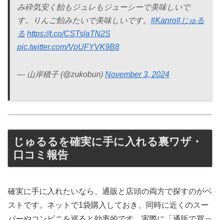
み砕気安く飴もジュレもジューシーで美味しいで
す。りんご飴みたいで美味しいです。
#Kanro
#じゅる
る
https://t.co/CSTslaTN2S
pic.twitter.com/VpUFYVK9B8
— 山岸積子 (@zukobun)
November 3, 2024
じゅるるを確実に手に入れる裏ワザ・
口コミ報告
確実に手に入れたいなら、通販と店頭の両方で探すのがベ
ストです。ネットで1袋購入しておき、同時に近くのスー
パーやコンビニを巡ると効率的です。実際に「通販で買っ