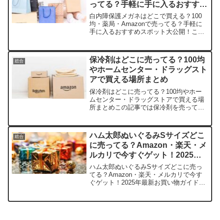
ってる？手軽に手に入るおすすめ
スポット大公開！
白内障保護メガネはどこで買える？100
均・薬局・Amazonで売ってる？手軽に
手に入るおすすめスポット大公開！この
記事では、白内障保護メガネの取扱店や
平均価格、安く買える場所をサクッと紹
介します。手術後の不安を少しでも解消
保冷剤はどこに売ってる？100均
総合
しましょう。店舗平...
やホームセンター・ドラッグスト
アで買える場所まとめ
保冷剤はどこに売ってる？100均やホー
ムセンター・ドラッグストアで買える場
所まとめこの記事では保冷剤を売ってい
る取扱店や、平均的な値段、安く買える
場所などを手短に紹介します。店舗名価
格帯（税込）特徴楽天市場約200円〜
ハム太郎ぬいぐるみSサイズどこ
総合
1,000円種類豊富で...
に売ってる？Amazon・楽天・メ
ルカリで今すぐゲット！2025年
最新お買い物ガイド
ハム太郎ぬいぐるみSサイズどこに売っ
てる？Amazon・楽天・メルカリで今す
ぐゲット！2025年最新お買い物ガイド懐
かしいハム太郎のSサイズぬいぐるみ、
かわいい姿に心奪われちゃいますよね。
この記事では人気の取扱店や平均価格、
安く買えるコツを...