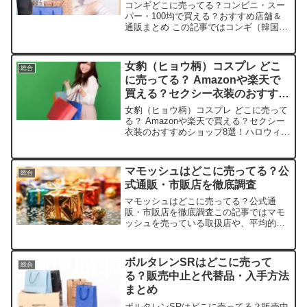
コンギどこに売ってる？コンビニ・スー
パー・100均で買える？おすすめ店舗＆
通販まとめ この記事ではコンギ（韓国伝
統おもちゃ）を売っている取扱店や、平
均的な値段、安く買える場所などを手短
に紹介します。店舗/サイト平均価格おす
女豹（ヒョウ柄）コスプレ どこ
総合
すめポイント在庫状...
に売ってる？ Amazonや楽天で
買える？セクシー衣装のおすすめ
ショップ8選！
女豹（ヒョウ柄）コスプレ どこに売って
る？ Amazonや楽天で買える？セクシー
衣装のおすすめショップ8選！ハロウィン
やパーティーで、セクシーな女豹コスプ
レに憧れちゃう気持ち、わかりますよ
ね。この記事では、そんなヒョウ柄コス
マモッシュはどこに売ってる？公
総合
プレの取扱店や平...
式通販・市販店を徹底調査
マモッシュはどこに売ってる？公式通
販・市販店を徹底調査この記事ではマモ
ッシュを売っている取扱店や、平均的な
値段、安く買える場所などを手短に紹介
します。販売店舗取扱状況価格目安（税
込）備考楽天市場◎あり約2,000～2,500
ボルタレンSRはどこに売って
総合
円ポイント還元あ...
る？販売中止と代替品・入手方法
まとめ
ボルタレンSRはどこに売ってる？販売中