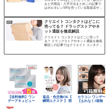
止と代替品・入手方法まとめこの記事で
はボルタレンSRを売っている取扱店や、
平均的な値段、安く買える場所などを手
短に紹介します。販売店価格帯備考楽天
市場約1,200円〜3,000円処方薬以外では
クリエイト コンタクトはどこに
総合
ジェネリッ...
売ってる？ ドラッグストアやネ
ット通販を徹底解説
クリエイト コンタクトはどこに売って
る？ ドラッグストアやネット通販を徹底
解説この記事ではクリエイト コンタクト
レンズを売っている取扱店や、平均的な
値段、安く買える場所などを手短に紹介
します。店舗名取扱状況価格帯特徴クリ
エイトSD店舗一部店...