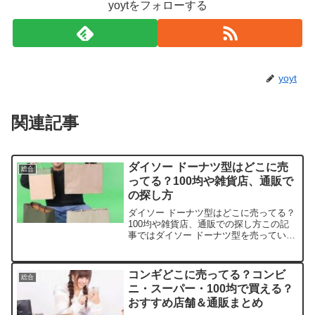
yoytをフォローする
yoyt
関連記事
ダイソー ドーナツ型はどこに売
総合
ってる？100均や雑貨店、通販で
の探し方
ダイソー ドーナツ型はどこに売ってる？
100均や雑貨店、通販での探し方この記
事ではダイソー ドーナツ型を売っている
取扱店や、平均的な値段、安く買える場
所などを手短に紹介します。店舗名価格
帯特徴楽天市場300〜600円種類豊富でレ
コンギどこに売ってる？コンビ
総合
ビュー付きA...
ニ・スーパー・100均で買える？
おすすめ店舗＆通販まとめ