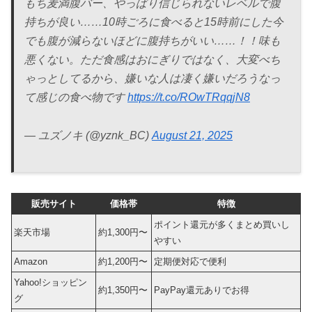
もち麦満腹バー、やっぱり信じられないレベルで腹
持ちが良い……10時ごろに食べると15時前にした今
でも腹が減らないほどに腹持ちがいい……！！味も
悪くない。ただ食感はおにぎりではなく、大変べち
ゃっとしてるから、嫌いな人は凄く嫌いだろうなっ
て感じの食べ物です
https://t.co/ROwTRqqjN8
— ユズノキ (@yznk_BC)
August 21, 2025
販売サイト
価格帯
特徴
ポイント還元が多くまとめ買いし
楽天市場
約1,300円〜
やすい
Amazon
約1,200円〜
定期便対応で便利
Yahoo!ショッピン
約1,350円〜
PayPay還元ありでお得
グ