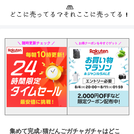
＼ 随時更新チェック ／
＼ お得クーポンを今すぐゲット ／
集めて完成♪猫だんごガチャガチャはどこ