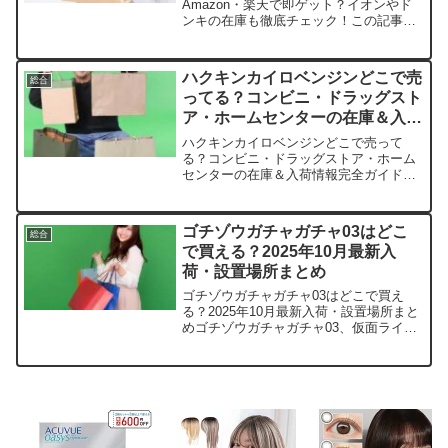
Amazon・楽天で即ゲット？イオンやド
ンキの在庫も徹底チェック！この記事で
は、ピクミンバスボムを売っている取扱
店や平均的な値段、安く買える場所など
を手短に紹介します。店舗平均価格（1個
ハクキンカイロベンジンどこで売
総合
あたり）在庫状況備考...
ってる？コンビニ・ドラッグスト
ア・ホームセンターの在庫＆入荷
情報完全ガイド
ハクキンカイロベンジンどこで売って
る？コンビニ・ドラッグストア・ホーム
センターの在庫＆入荷情報完全ガイドこ
の記事ではハクキンカイロベンジンを売
っている取扱店や、平均的な値段、安く
買える場所などを手短に紹介します。店
ゴチゾウガチャガチャ03はどこ
総合
舗価格目安（500ml）在...
で買える？2025年10月最新入
荷・設置場所まとめ
ゴチゾウガチャガチャ03はどこで買え
る？2025年10月最新入荷・設置場所まと
めゴチゾウガチャガチャ03、仮面ライダ
ーガヴファンなら見逃せないですよね。
この記事では、取扱店や平均価格、安く
買えるスポットをサクッと紹介します。
きっとすぐ手に入...