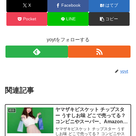
X
Facebook
はてブ
Pocket
LINE
コピー
yoytをフォローする
yoyt
関連記事
ヤマザキビスケット チップスタ
総合
ー うすしお味 どこで売ってる？
コンビニやスーパー、Amazonで
手に入る？
ヤマザキビスケット チップスター うす
しお味 どこで売ってる？ コンビニやス