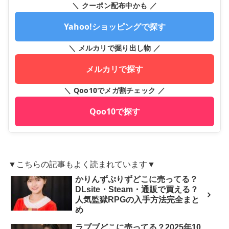
＼ クーポン配布中かも ／
Yahoo!ショッピングで探す
＼ メルカリで掘り出し物 ／
メルカリで探す
＼ Qoo10でメガ割チェック ／
Qoo10で探す
▼こちらの記事もよく読まれています▼
かりんずぷりずどこに売ってる？
DLsite・Steam・通販で買える？
人気監獄RPGの入手方法完全まと
め
ラブブどこに売ってる？2025年10