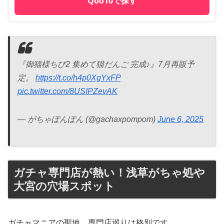
Qoo10で探す
『御猫様ちび2 集めて猫だんご 完成♪』7月再販予
定。
https://t.co/h4p0XgYxFP
pic.twitter.com/8USIPZevAK
— がちゃぽんぽん (@gachaxpompom)
June 6, 2025
ガチャ専門店が熱い！浅草がちゃ処や
大宮の穴場スポット
ガチャマニアの聖地、専門店巡りは格別です。