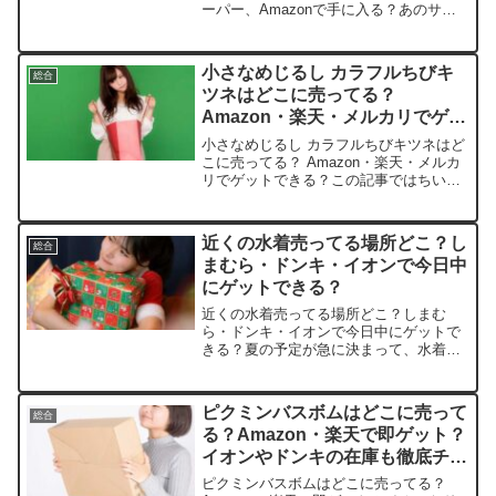
ーパー、Amazonで手に入る？あのサク
サクの食感と優しい塩味がクセになる、
ヤマザキビスケットのチップスターうす
しお味。忙しい毎日にぴったりなおやつ
小さなめじるし カラフルちびキ
総合
ですよね。この記...
ツネはどこに売ってる？
Amazon・楽天・メルカリでゲッ
トできる？
小さなめじるし カラフルちびキツネはど
こに売ってる？ Amazon・楽天・メルカ
リでゲットできる？この記事ではちいさ
なめじるし カラフルちびキツネを売って
いる取扱店や、平均的な値段、安く買え
る場所などを手短に紹介します。店舗平
近くの水着売ってる場所どこ？し
総合
均価格（1個）...
まむら・ドンキ・イオンで今日中
にゲットできる？
近くの水着売ってる場所どこ？しまむ
ら・ドンキ・イオンで今日中にゲットで
きる？夏の予定が急に決まって、水着を
探すのって本当に焦りますよね。この記
事では水着を売っている取扱店や、平均
的な値段、安く買える場所などを手短に
ピクミンバスボムはどこに売って
総合
紹介します。きっと今日中に...
る？Amazon・楽天で即ゲット？
イオンやドンキの在庫も徹底チェ
ック！
ピクミンバスボムはどこに売ってる？