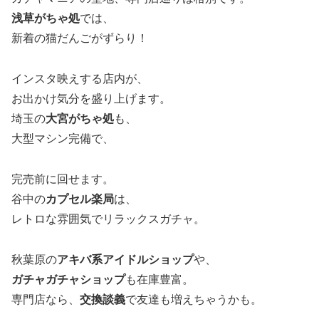
浅草がちゃ処
では、
新着の猫だんごがずらり！
インスタ映えする店内が、
お出かけ気分を盛り上げます。
埼玉の
大宮がちゃ処
も、
大型マシン完備で、
完売前に回せます。
谷中の
カプセル楽局
は、
レトロな雰囲気でリラックスガチャ。
秋葉原の
アキバ系アイドルショップ
や、
ガチャガチャショップ
も在庫豊富。
専門店なら、
交換談義
で友達も増えちゃうかも。