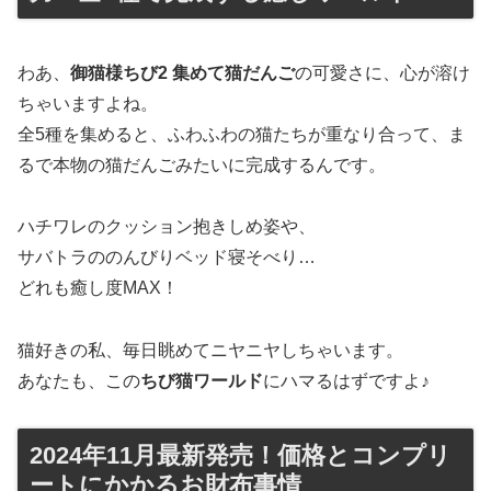
わあ、
御猫様ちび2 集めて猫だんご
の可愛さに、心が溶け
ちゃいますよね。
全5種を集めると、ふわふわの猫たちが重なり合って、ま
るで本物の猫だんごみたいに完成するんです。
ハチワレのクッション抱きしめ姿や、
サバトラののんびりベッド寝そべり…
どれも癒し度MAX！
猫好きの私、毎日眺めてニヤニヤしちゃいます。
あなたも、この
ちび猫ワールド
にハマるはずですよ♪
2024年11月最新発売！価格とコンプリ
ートにかかるお財布事情