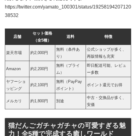
https://twitter.com/yamato_100301/status/19258194207120
38532
セット価格
店舗
送料
特徴
（全5種）
無料（条件あ
公式ショップが多く、
楽天市場
約2,000円
り）
再販情報も充実
無料（プライ
即日配送可能、レビュ
Amazon
約2,200円
ム）
ー多数
ヤフーショ
無料（PayPay
約2,100円
ポイント還元でお得
ッピング
ポイント）
中古・交換品が多く、
メルカリ
約1,800円
別途
安価
猫だんごガチャガチャの可愛すぎる魅
力！全5種で完成する癒しワールド