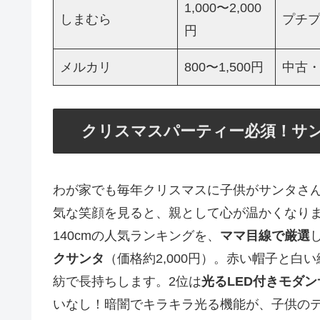
1,000〜2,000
しまむら
プチプ
円
メルカリ
800〜1,500円
中古
クリスマスパーティー必須！サンタ
わが家でも毎年クリスマスに子供がサンタさ
気な笑顔を見ると、親として心が温かくなり
140cmの人気ランキングを、
ママ目線で厳選
クサンタ
（価格約2,000円）。赤い帽子と
紡で長持ちします。2位は
光るLED付きモダ
いなし！暗闇でキラキラ光る機能が、子供のテ