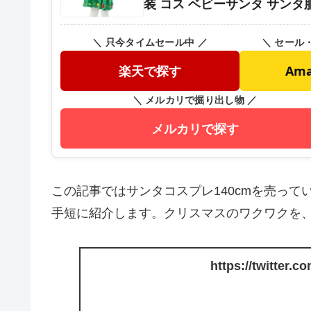
装 コス ベビーサンタ サンタ服 
＼ 只今タイムセール中 ／
＼ セール
楽天で探す
Am
＼ メルカリで掘り出し物 ／
メルカリで探す
この記事ではサンタコスプレ140cmを売っ
手短に紹介します。クリスマスのワクワクを
https://twitter.c