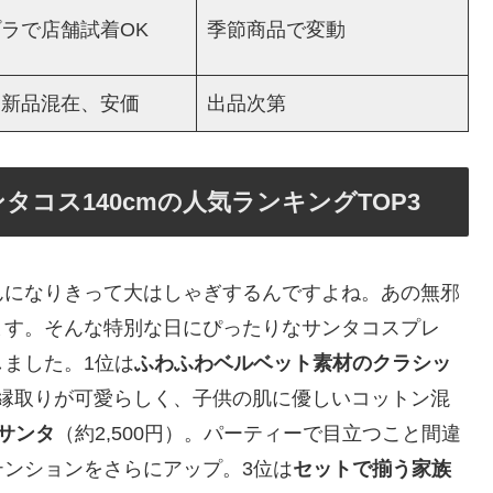
ラで店舗試着OK
季節商品で変動
・新品混在、安価
出品次第
コス140cmの人気ランキングTOP3
んになりきって大はしゃぎするんですよね。あの無邪
ます。そんな特別な日にぴったりなサンタコスプレ
しました。1位は
ふわふわベルベット素材のクラシッ
白い縁取りが可愛らしく、子供の肌に優しいコットン混
ンサンタ
（約2,500円）。パーティーで目立つこと間違
ンションをさらにアップ。3位は
セットで揃う家族