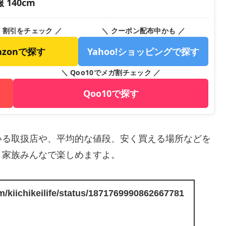
140cm
・割引をチェック ／
＼ クーポン配布中かも ／
azonで探す
Yahoo!ショッピングで探す
＼ Qoo10でメガ割チェック ／
Qoo10で探す
ている取扱店や、平均的な値段、安く買える場所などを
、家族みんなで楽しめますよ。
om/kiichikeilife/status/1871769990862667781