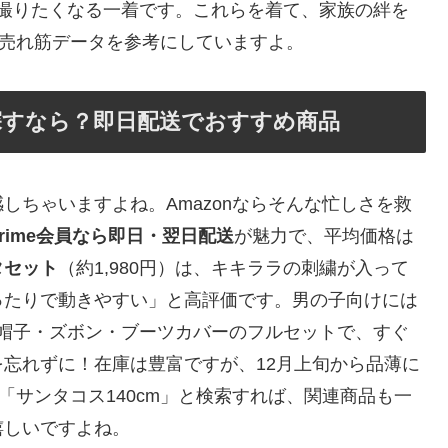
写真撮りたくなる一着です。これらを着て、家族の絆を
の売れ筋データを参考にしていますよ。
mを探すなら？即日配送でおすすめ商品
しちゃいますよね。Amazonならそんな忙しさを救
Prime会員なら即日・翌日配送
が魅力で、平均価格は
タセット
（約1,980円）は、キキララの刺繍が入って
ったりで動きやすい」と高評価です。男の子向けには
め。帽子・ズボン・ブーツカバーのフルセットで、すぐ
忘れずに！在庫は豊富ですが、12月上旬から品薄に
で「サンタコス140cm」と検索すれば、関連商品も一
嬉しいですよね。