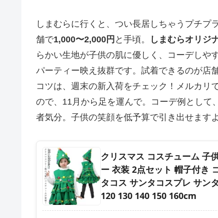
しまむらに行くと、つい長居しちゃうプチプラ
舗で
1,000〜2,000円
と手頃。
しまむらオリジ
らかい生地が子供の肌に優しく、コーデしや
パーティー映え抜群です。試着できるのが店
コツは、週末の新入荷をチェック！メルカリ
ので、11月から足を運んで。コーデ例として
者気分。子供の笑顔を低予算で引き出せます
クリスマス コスチューム 子供
ー 衣装 2点セット 帽子付き 
タコス サンタコスプレ サンタ衣
120 130 140 150 160cm