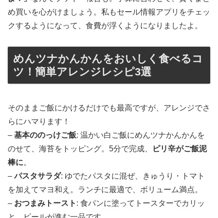
め買いを心がけましょう。私もセール情報アプリをチェッ
クするようになって、食費が浮くようになりましたよ。
めんツナかんかんをおいしく食べるコ
ツ！簡単アレンジレシピ3選
そのままご飯にかけるだけでも最高ですが、アレンジでさ
らにハマります！
–
基本ののっけご飯
: 温かい白ご飯にめんツナかんかんを
のせて、海苔をトッピング。5分で完成、
ピリ辛がご飯泥
棒に
。
–
パスタサラダ
: ゆでたパスタに混ぜ、きゅうり・トマト
を加えてマヨ和え。ランチに最適で、ボリューム満点。
–
おつまみトースト
: 食パンに塗ってトースターでカリッ
と。ビールが進む一品です。