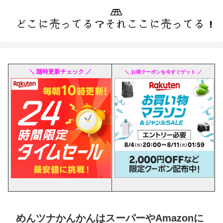
＼ 随時更新チェック ／
＼ お得クーポンを今すぐゲット ／
めんツナかんかんはスーパーやAmazonに