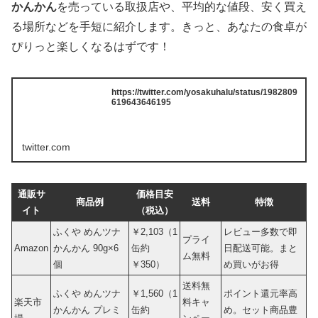
かんかん
を売っている取扱店や、平均的な値段、安く買え
る場所などを手短に紹介します。きっと、あなたの食卓が
ぴりっと楽しくなるはずです！
https://twitter.com/yosakuhalu/status/1982809
619643646195
twitter.com
通販サ
価格目安
商品例
送料
特徴
イト
（税込）
ふくや めんツナ
￥2,103（1
レビュー多数で即
プライ
Amazon
かんかん 90g×6
缶約
日配送可能。まと
ム無料
個
￥350）
め買いがお得
送料無
ふくや めんツナ
￥1,560（1
ポイント還元率高
楽天市
料キャ
かんかん プレミ
缶約
め。セット商品豊