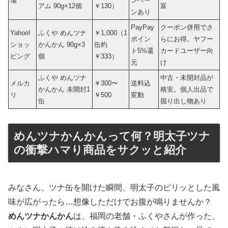
場
ンペー
アム 90g×12個
￥130）
富
ンあり
PayPay
クーポン併用でさ
Yahoo!
ふくや めんツナ
￥1,000（1
ポイン
らにお得。ヤフー
ショッ
かんかん 90g×3
缶約
ト5%還
カードユーザー向
ピング
個
￥333）
元
け
ふくや めんツナ
中古・未開封品が
メルカ
￥300〜
送料込
かんかん 未開封1
格安。個人出品で
リ
￥500
変動
缶
掘り出し物あり
めんツナかんかんって何？明太子ツナ
の衝撃ハマり商品をサクッと紹介
みなさん、ツナ缶を開けた瞬間、明太子のピリッとした風
味が広がったら…想像しただけでお腹が鳴りませんか？
めんツナかんかん
は、福岡の老舗・ふくやさんが作った、