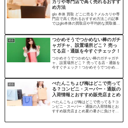
カリや専門店で高く売れるおすす
め方法
glo 本体 買取 どこに売る？メルカリや専
門店で高く売れるおすすめ方法この記事
ではglo本体の買取店や平均的な買取価
格、高く売れるおすすめ方法などを手短
に紹介します。店舗/プラットフォーム平
均買取価格（新品未開封）特徴楽天市場
つかめそうでつかめない棒のガチ
総合
（中古販売参...
ャガチャ、設置場所どこ？ 売っ
てる店・通販を今すぐチェック！
つかめそうでつかめない棒のガチャガチ
ャ、設置場所どこ？ 売ってる店・通販を
今すぐチェック！つかめそうでつかめな
い不思議な棒に、ついつい夢中になって
しまいますよね。この記事では、そんな
ガチャガチャの取扱店や平均価格、安く
ぺたんこちょび梅はどこで売って
総合
買えるスポットをサクッ...
る？コンビニ・スーパー・通販の
入荷情報とおすすめ販売店まとめ
ぺたんこちょび梅はどこで売ってる？コ
ンビニ・スーパー・通販の入荷情報とお
すすめ販売店まとめ夏の暑さに負けそう
になる日々、塩分補給にぴったりなぺた
んこちょび梅が気になりませんか？この
記事では、ぺたんこちょび梅を売ってい