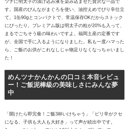
ツナに明太子の漬け込み液を染み込ませた贅沢な一品で
す。国産のびんながまぐろを使い、油控えめでぴり辛仕立
て。1缶90gとコンパクトで、常温保存OKだからストック
にぴったり。プレミアム版は明太子の粒が20%も入って、
まるでごちそう級の味わいですよ。福岡土産の定番です
が、全国で手に入るようになりました。私も一度ハマった
ら、ご飯のお供がこれなしじゃ物足りなくなっちゃいまし
た！
めんツナかんかんの口コミ本音レビュ
ー！ご飯泥棒級の美味しさにみんな夢
中
「開けたら即完食！ご飯3杯いけちゃう」「ピリ辛がクセ
になる、子供も大人も大好き」って声が続出中です。