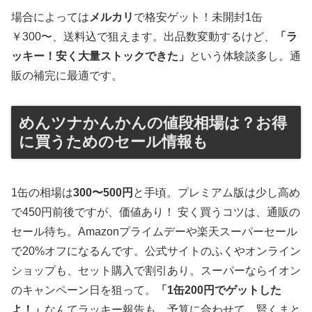
場合によっては
メルカリ
で格安ゲット！未開封1缶
￥300〜、送料込で狙えます。出品数変動するけど、
「ラ
ッキー！安く大量ストックできた」
という体験談多し。通
販の補完に最適です。
めんツナかんかんの値段相場は？お得
に買うためのセール情報も
1缶の相場は
300〜500円
と手頃。プレミアム版は少し高め
で450円前後ですが、価値あり！ 安く買うコツは、通販の
セール待ち。Amazonプライムデーや楽天スーパーセール
で20%オフになるんです。公式サイトのふくやオンライン
ショップも、セット購入で割引あり。スーパーならイオン
のキャンペーン日を狙って。
「1缶200円でゲットした
よ！」
なんてラッキー報告も。予算に合わせて、賢くまと