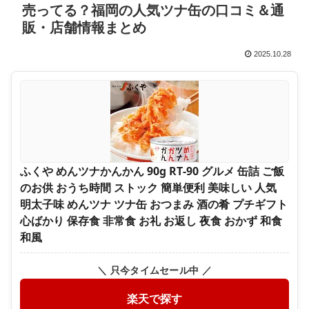
売ってる？福岡の人気ツナ缶の口コミ＆通
販・店舗情報まとめ
2025.10.28
ふくや めんツナかんかん 90g RT‐90 グルメ 缶詰 ご飯
のお供 おうち時間 ストック 簡単便利 美味しい 人気
明太子味 めんツナ ツナ缶 おつまみ 酒の肴 プチギフト
心ばかり 保存食 非常食 お礼 お返し 夜食 おかず 和食
和風
＼ 只今タイムセール中 ／
楽天で探す