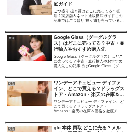
底ガイド
ごつ盛り 担々麺はどこに売ってる？復
活？実店舗＆ネット通販徹底ガイドこの
記事ではごつ盛り 担々麺を売っているお
店や、平均的な値段、安く買える場所を
手短に紹介します。最近「見かけなくな
った」と話題のごつ盛り担々麺。実際に
Google Glass（グーグルグラ
総合
どこで買えるのかを詳し...
ス）はどこに売ってる？中古・並
行輸入やおすすめ購入先
Google Glass（グーグルグラス）はどこ
に売ってる？中古・並行輸入やおすすめ
購入先この記事ではGoogle Glass（グー
グルグラス）を売っている取扱店や、平
均的な値段、そして安く買える場所を手
短に紹介します。店舗名参考価格（税
ワンデーアキュビュー ディファ
総合
込...
イン、どこで買える？ドラッグス
トア・Amazon・楽天の在庫＆価
格を徹底チェック！
ワンデーアキュビュー ディファイン、ど
こで買える？ドラッグストア・
Amazon・楽天の在庫＆価格を徹底チェ
ック！この記事では、ワンデーアキュビ
ュー ディファインを売っている取扱店
や、平均的な値段、安く買える場所など
glo 本体 買取 どこに売る？メル
総合
を手短に紹介します。毎日の...