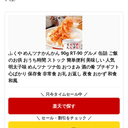
ふくや めんツナかんかん 90g RT‐90 グルメ 缶詰 ご飯
のお供 おうち時間 ストック 簡単便利 美味しい 人気
明太子味 めんツナ ツナ缶 おつまみ 酒の肴 プチギフト
心ばかり 保存食 非常食 お礼 お返し 夜食 おかず 和食
和風
＼ 只今タイムセール中 ／
楽天で探す
＼ セール・割引をチェック ／