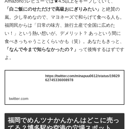
Amazonのレビューでは★4.5以上をキープしていて、
「白ご飯にのせただけで高級おにぎりみたい」
と絶賛の
嵐。少し辛めなので、マヨネーズで和らげて食べる人も。
福岡民からは「日常の味方、旅行土産で全国に広めた
い！」という熱い想いが。デメリット？ あっという間に
食べきっちゃうことくらいかも（笑）。あなたもきっと、
「なんで今まで知らなかったの？」
って後悔するはずです
よ。
https://twitter.com/minapuu0612/status/19829
62745336008978
twitter.com
福岡でめんツナかんかんはどこに売っ
てる？博多駅や空港の穴場スポット