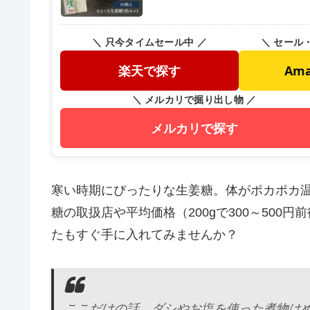
＼ 只今タイムセール中 ／
＼ セール
楽天で探す
Am
＼ メルカリで掘り出し物 ／
メルカリで探す
寒い時期にぴったりな生姜糖。体がポカポカ
糖の取扱店や平均価格（200gで300～50
たもすぐ手に入れてみませんか？
ここだけの話、ダシやお塩を使った煮物は