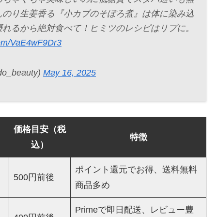
んのり生姜香る『小カブのそぼろ煮』は体に染み込
摂れるから絶対食べて！ヒミツのレシピはリプに。
.com/VaE4wF9Dr3
beauty)
May 16, 2025
価格目安（税
特徴
込）
ポイント還元でお得、送料無料
500円前後
商品多め
Primeで即日配送、レビュー豊