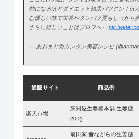
効になるほどダイエット効果バツグン！ほ
む優しい味で栄養やタンパク質もしっかり
さらに嬉しいことはプロフへ‥
pic.twitter
— あおまど@カンタン美容レシピ (@aomado_
通販サイト
商品例
來間屋生姜糖本舗 生姜糖
楽天市場
200g
前田家 昔ながらの生姜糖