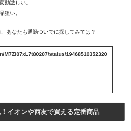
庫変動激しい。
定品狙い。
力。あなたも通勤ついでに探してみては？
com/M7Zi07xL7t80207/status/19468510352320
見！イオンや西友で買える定番商品