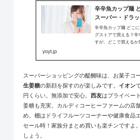
辛辛魚カップ麺 
スーパー・ドラッ
辛辛魚カップ麺 どこに
グストアで買える？辛
すが、どこで買えるか
く買えるスポットを...
yoyt.jp
スーパーショッピングの醍醐味は、お菓子コ
生姜糖
の新顔を探すのが楽しみです。
イオン
円くらい。無添加で安心。
西友
はプライベート
姜糖も充実。カルディコーヒーファームの店
め。棚はドライフルーツコーナーや健康食品エ
セール時！家族分まとめ買いも楽チンですよ
しょう。