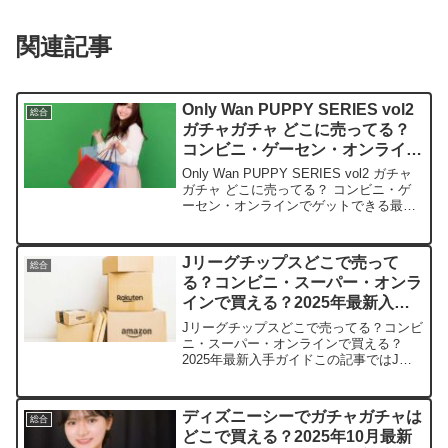
関連記事
Only Wan PUPPY SERIES vol2
総合
ガチャガチャ どこに売ってる？
コンビニ・ゲーセン・オンライン
でゲットできる最新情報！
Only Wan PUPPY SERIES vol2 ガチャ
ガチャ どこに売ってる？ コンビニ・ゲ
ーセン・オンラインでゲットできる最新
情報！この記事ではOnly Wan PUPPY
SERIES vol2を売っている取扱店や、平
均的な値段、...
Jリーグチップスどこで売って
総合
る？コンビニ・スーパー・オンラ
インで買える？2025年最新入手
ガイド
Jリーグチップスどこで売ってる？コンビ
ニ・スーパー・オンラインで買える？
2025年最新入手ガイドこの記事ではJリ
ーグチップスを売っている取扱店や、平
均的な値段、安く買える場所などを手短
に紹介します。店舗価格目安在庫状況備
ディズニーシーでガチャガチャは
総合
考Amazon500...
どこで買える？2025年10月最新