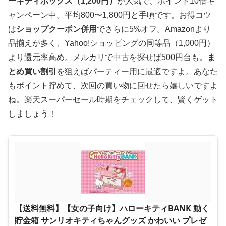
ーキティボックス（1,200円）
が人気で、ポイント10倍キ
ャンペーン中。平均800〜1,800円と手頃です。お得コツ
は
ショップクーポン併用
でさらに5%オフ。Amazonより
品揃えが多く、Yahoo!ショッピングの同等品（1,000円）
より還元率高め。メルカリで中古を探せば500円台も。
ま
とめ買い割引
を狙えばパーティー用に最適ですよ。あなた
もポイント貯めて、次回の買い物に回せたら嬉しいですよ
ね。楽天スーパーセール時期をチェックして、賢くゲット
しましょう！
【送料無料】【女の子向け】ハローキティBANK 動く
貯金箱 サンリオキティちゃんグッズ かわいい プレゼ