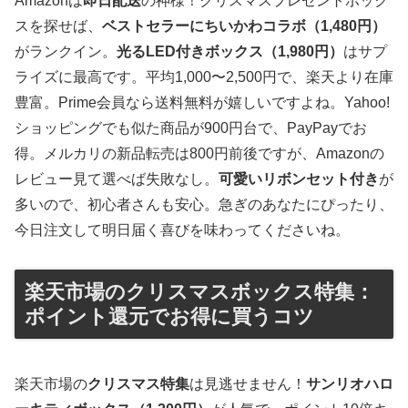
Amazonは
即日配送
の神様！クリスマスプレゼントボック
スを探せば、
ベストセラーにちいかわコラボ（1,480円）
がランクイン。
光るLED付きボックス（1,980円）
はサプ
ライズに最高です。平均1,000〜2,500円で、楽天より在庫
豊富。Prime会員なら送料無料が嬉しいですよね。Yahoo!
ショッピングでも似た商品が900円台で、PayPayでお
得。メルカリの新品転売は800円前後ですが、Amazonの
レビュー見て選べば失敗なし。
可愛いリボンセット付き
が
多いので、初心者さんも安心。急ぎのあなたにぴったり、
今日注文して明日届く喜びを味わってくださいね。
楽天市場のクリスマスボックス特集：
ポイント還元でお得に買うコツ
楽天市場の
クリスマス特集
は見逃せません！
サンリオハロ