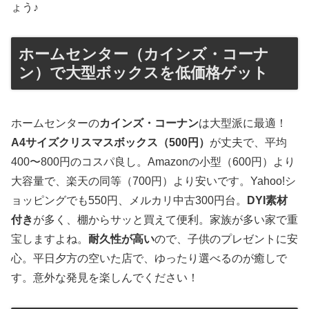
ょう♪
ホームセンター（カインズ・コーナ
ン）で大型ボックスを低価格ゲット
ホームセンターの
カインズ・コーナン
は大型派に最適！
A4サイズクリスマスボックス（500円）
が丈夫で、平均
400〜800円のコスパ良し。Amazonの小型（600円）より
大容量で、楽天の同等（700円）より安いです。Yahoo!シ
ョッピングでも550円、メルカリ中古300円台。
DYI素材
付き
が多く、棚からサッと買えて便利。家族が多い家で重
宝しますよね。
耐久性が高い
ので、子供のプレゼントに安
心。平日夕方の空いた店で、ゆったり選べるのが癒しで
す。意外な発見を楽しんでください！