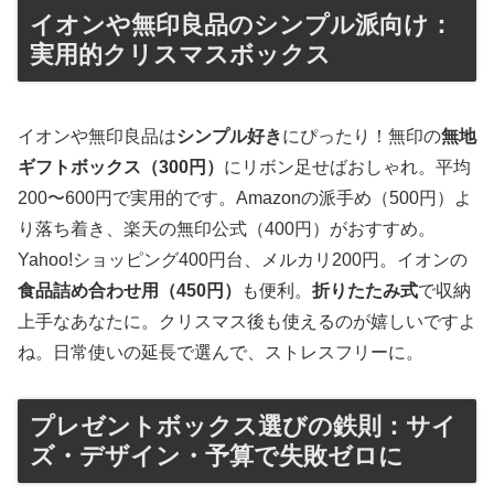
イオンや無印良品のシンプル派向け：
実用的クリスマスボックス
イオンや無印良品は
シンプル好き
にぴったり！無印の
無地
ギフトボックス（300円）
にリボン足せばおしゃれ。平均
200〜600円で実用的です。Amazonの派手め（500円）よ
り落ち着き、楽天の無印公式（400円）がおすすめ。
Yahoo!ショッピング400円台、メルカリ200円。イオンの
食品詰め合わせ用（450円）
も便利。
折りたたみ式
で収納
上手なあなたに。クリスマス後も使えるのが嬉しいですよ
ね。日常使いの延長で選んで、ストレスフリーに。
プレゼントボックス選びの鉄則：サイ
ズ・デザイン・予算で失敗ゼロに