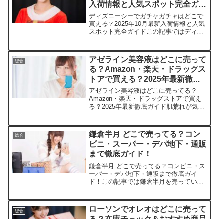
入荷情報と人気スポット完全ガイ
ド
ディズニーシーでガチャガチャはどこで
買える？2025年10月最新入荷情報と人気
スポット完全ガイドこの記事ではディズ
ニーシーガチャガチャの取扱店や平均価
格、安く買えるスポットを手短に紹介し
ます。パーク内で狙うもよし、オンライ
アゼライン美容液はどこに売って
総合
ンでゲットもよしで...
る？Amazon・楽天・ドラッグス
トアで買える？2025年最新徹底
ガイド
アゼライン美容液はどこに売ってる？
Amazon・楽天・ドラッグストアで買え
る？2025年最新徹底ガイド肌荒れが気に
なって、アゼライン酸美容液を探してい
るあなたに。この記事ではAnua アゼラ
イン酸美容液の取扱店や平均価格2,500円
鎌倉半月 どこで売ってる？コン
総合
前後、安...
ビニ・スーパー・デパ地下・通販
まで徹底ガイド！
鎌倉半月 どこで売ってる？コンビニ・ス
ーパー・デパ地下・通販まで徹底ガイ
ド！この記事では鎌倉半月を売っている
取扱店や、平均的な値段、安く買える場
所などを手短に紹介します。通販サイト
価格（8枚入り参考）送料特徴楽天市場
ローソンでオレオはどこに売って
総合
1,080円無料（条件あ...
る？在庫チェック＆おすすめ商品