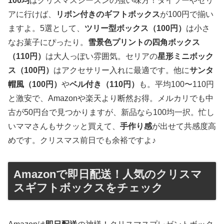
100均
はクリスマスシーズンの強い味方！ダイソーやセリ
アに行けば、
リボン付きのギフトボックス
が100円で揃い
ますよ。5選として、
ツリー型ボックス（100円）
は小さ
なお菓子にぴったり。
雪景色プリントの四角ボックス
（110円）
は大人っぽい雰囲気。セリアの
星形ミニボック
ス（100円）
はアクセサリー入れに最適です。他に
サンタ
帽風（100円）
や
ベル付き（110円）
も。平均100〜110円
と激安で、Amazonや楽天より断然お得。メルカリでも中
古が50円台で見つかりますが、新品なら100均一択。忙し
いママさんもサクッと買えて、
手作り感
が出せて共感度高
めです。クリスマス前日でも余裕ですよ♪
Amazonで即日配送！人気のクリスマ
スギフトボックスをチェック