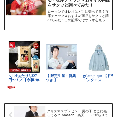
をサクッと調べてみた！
ローソンでオレオはどこに売ってる？在
庫チェック＆おすすめ商品をサクッと調
べてみた！この記事ではオレオを売って
いる取扱店や、平均的な値段、安く買え
る場所などを手短に紹介します。コンビ
ニ好きの皆さん、きっと役立つはずです
よ！店舗価格（1袋目安）...
クリスマスプレゼント 男の子 どこに売
ってる？ Amazon・楽天・トイザらスで