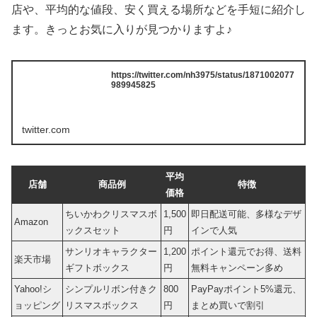
店や、平均的な値段、安く買える場所などを手短に紹介し
ます。きっとお気に入りが見つかりますよ♪
https://twitter.com/nh3975/status/1871002077
989945825
twitter.com
平均
店舗
商品例
特徴
価格
ちいかわクリスマスボ
1,500
即日配送可能、多様なデザ
Amazon
ックスセット
円
インで人気
サンリオキャラクター
1,200
ポイント還元でお得、送料
楽天市場
ギフトボックス
円
無料キャンペーン多め
Yahoo!シ
シンプルリボン付きク
800
PayPayポイント5%還元、
ョッピング
リスマスボックス
円
まとめ買いで割引