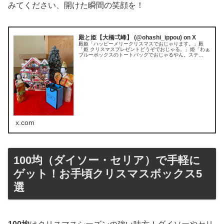
みてください、開けた瞬間の笑顔を！
殿と姫【大橋弌峰】 (@ohashi_ippou) on X
殿姫「ハッピーメリークリスマスでおじゃります。」殿
「姫 クリスマスプレゼントどうぞでおじゃる。」姫「わぁ
ブルーボックスのトートバッグでおじゃるやん。ステ
キ。」殿「中を開けてでおじゃる。」姫「わぁわぁ
x.com
100均（ダイソー・セリア）で手軽に
ゲット！お手頃クリスマスボックス5
選