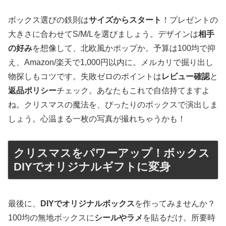
ボックス選びの鉄則は
サイズからスタート
！プレゼントの
大きさに合わせてS/M/Lを選びましょう。デザインは
相手
の好み
を想像して、北欧風かポップか。予算は100均で抑
え、Amazon/楽天で1,000円以内に。メルカリで掘り出し
物探しもコツです。失敗ゼロのポイントは
レビュー確認
と
返品ポリシー
チェック。あなたもこれで自信持てますよ
ね。クリスマスの魔法を、ぴったりのボックスで演出しま
しょう。心温まる一枚の写真が撮れちゃうかも！
クリスマスをパワーアップ！ボックス
DIYでオリジナルギフトに変身
最後に、
DIYでオリジナルボックス
を作ってみませんか？
100均の無地ボックスに
シールやラメ
を貼るだけ。所要時