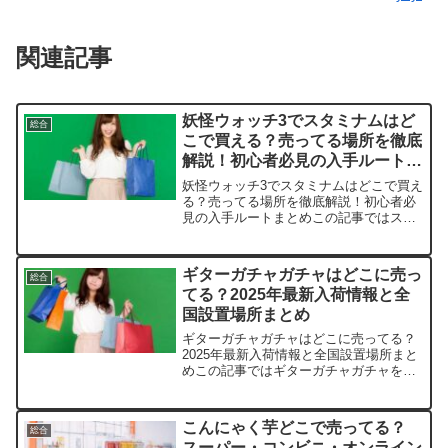
関連記事
妖怪ウォッチ3でスタミナムはど
総合
こで買える？売ってる場所を徹底
解説！初心者必見の入手ルートま
とめ
妖怪ウォッチ3でスタミナムはどこで買え
る？売ってる場所を徹底解説！初心者必
見の入手ルートまとめこの記事ではスタ
ミナムを売っている取扱店や、平均的な
値段、安く買える場所などを手短に紹介
します。ショップ名価格場所備考モーシ
ギターガチャガチャはどこに売っ
総合
ンデルマート12ドルU...
てる？2025年最新入荷情報と全
国設置場所まとめ
ギターガチャガチャはどこに売ってる？
2025年最新入荷情報と全国設置場所まと
めこの記事ではギターガチャガチャを売
っている取扱店や、平均的な値段、安く
買える場所などを手短に紹介します。店
舗平均価格（税込）在庫状況（2025年10
こんにゃく芋どこで売ってる？
総合
月時点）備考A...
スーパー・コンビニ・オンライン