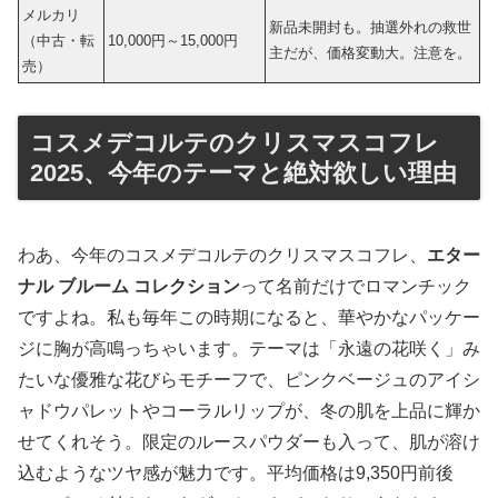
メルカリ
新品未開封も。抽選外れの救世
（中古・転
10,000円～15,000円
主だが、価格変動大。注意を。
売）
コスメデコルテのクリスマスコフレ
2025、今年のテーマと絶対欲しい理由
わあ、今年のコスメデコルテのクリスマスコフレ、
エター
ナル ブルーム コレクション
って名前だけでロマンチック
ですよね。私も毎年この時期になると、華やかなパッケー
ジに胸が高鳴っちゃいます。テーマは「永遠の花咲く」み
たいな優雅な花びらモチーフで、ピンクベージュのアイシ
ャドウパレットやコーラルリップが、冬の肌を上品に輝か
せてくれそう。限定のルースパウダーも入って、肌が溶け
込むようなツヤ感が魅力です。平均価格は9,350円前後