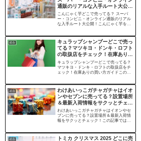
通販のリアルな入手ルート大公
開！
こんにゃく芋どこで売ってる？ スーパ
ー・コンビニ・オンライン通販のリアル
な入手ルート大公開！こんにゃく芋を売
っている取扱店や、平均的な値段、安く
買える場所などを手短に紹介します。手
作りこんにゃくに挑戦したくなる、ワク
キュラップシャンプーどこで売っ
総合
ワクする発見がいっぱいで...
てる？マツキヨ・ドンキ・ロフト
の取扱店をチェック！在庫ありの
買い方ガイド
キュラップシャンプーどこで売ってる？
マツキヨ・ドンキ・ロフトの取扱店をチ
ェック！在庫ありの買い方ガイドこの記
事ではキュラップシャンプーを売ってい
る取扱店や、平均的な値段、安く買える
場所などを手短に紹介します。毎日のヘ
わけあいっこガチャガチャはイオ
総合
アケアが楽しくなるはずで...
ンやセブンに売ってる？設置場所
＆最新入荷情報をサクッとチェッ
ク！
わけあいっこガチャガチャはイオンやセ
ブンに売ってる？設置場所＆最新入荷情
報をサクッとチェック！この記事では、
にっこりーノのわけあいっこマスコット
を売っている取扱店や、平均的な値段、
安く買える場所などを手短に紹介しま
トミカ クリスマス 2025 どこに売
総合
す。店舗平均価格（1カプセ...