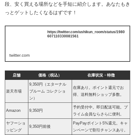
段、安く買える場所などを手短に紹介します。あなたもき
っとゲットしたくなるはずです！
https://twitter.com/ushikun_room/status/1980
607110330081561
twitter.com
店舗
価格（税込）
在庫状況・特徴
9,350円（エターナル
在庫あり。ポイント還元でお
楽天市場
ブルーム コレクショ
得、送料無料ショップ多数。
ン）
予約受付中。即日配送可能。プ
Amazon
9,350円
ライム会員ならさらに便利。
ヤフーショ
PayPayポイント5%還元。キャ
9,350円前後
ッピング
ンペーンで割引チャンスあり。