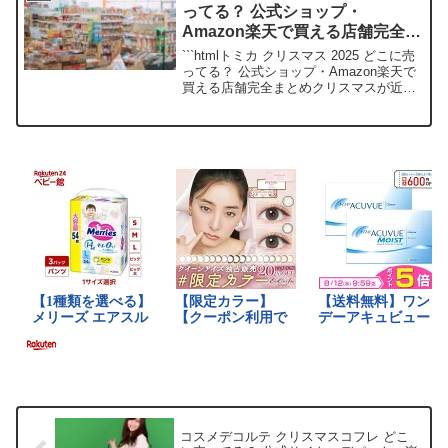
ってる？ 公式ショップ・
Amazon楽天で買える店舗完全ま
とめ
```htmlトミカ クリスマス 2025 どこに売
ってる？ 公式ショップ・Amazon楽天で
買える店舗完全まとめクリスマスが近づ
いてきましたね！ 子供たちの笑顔が待ち
遠しいパパママのみなさん、今年のトミ
カクリスマスギフトはもうチェックし
ま...
コスメデコルテ クリスマスコフレ どこ