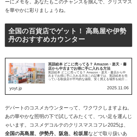
ーにメモを。あなたもこのチャンスを掴んで、クリスマス
を華やかに彩りましょうね。
全国の百貨店でゲット！ 高島屋や伊勢
丹のおすすめカウンター
英語絵本 どこに売ってる？ Amazon・楽天・書
店から中古までお得に手に入れる方法
英語絵本 どこに売ってる？ Amazon・楽天・書店から中
古までお得に手に入れる方法この記事では、英語絵本を売
っている取扱店や平均的な値段、安く買える場所を紹介し
ます。親子で楽しく学べる一冊を探すお手伝いをします。
店舗平均価格おすすめポイン...
2025.11.06
yoyt.jp
デパートのコスメカウンターって、ワクワクしますよね。
あの華やかな照明の下で試してみたくて、つい足を運んじ
ゃいます。コスメデコルテのクリスマスコフレ2025は、
全国の高島屋、伊勢丹、阪急、松坂屋
などで取り扱いあ