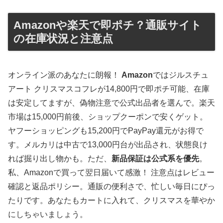
Amazonや楽天で即ポチ？通販サイト
の在庫状況と注意点
オンライン派のあなたに朗報！
Amazon
ではジルスチュ
アート クリスマスコフレが14,800円で即ポチ可能、在庫
は安定してますが、偽物注意で公式出品者を選んで。楽天
市場は15,000円前後、ショップクーポンで安くゲット。
ヤフーショッピングも15,200円でPayPay還元がお得で
す。メルカリは中古で13,000円台が出品され、状態良け
れば掘り出し物かも。ただ、
新品保証は公式系を優先
。
私、Amazonで買って翌日届いて感激！ 注意点はレビュー
確認と返品ポリシー。通販の便利さで、忙しい毎日にぴっ
たりです。あなたもカートに入れて、クリスマスを華やか
にしちゃいましょう。