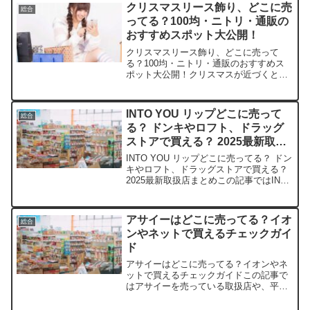
んなセブンTシャツの取扱店や平均価
クリスマスリース飾り、どこに売
総合
格、安く買えるス...
ってる？100均・ニトリ・通販の
おすすめスポット大公開！
クリスマスリース飾り、どこに売って
る？100均・ニトリ・通販のおすすめス
ポット大公開！クリスマスが近づくと、
心がワクワクしますよね。そんな季節に
欠かせないクリスマスリース飾り。この
記事では、売っている取扱店や平均的な
INTO YOU リップどこに売って
総合
値段、安く買える場所など...
る？ ドンキやロフト、ドラッグ
ストアで買える？ 2025最新取扱
店まとめ
INTO YOU リップどこに売ってる？ ドン
キやロフト、ドラッグストアで買える？
2025最新取扱店まとめこの記事ではINTO
YOUリップを売っている取扱店や、平均
的な値段、安く買える場所などを手短に
紹介します。店舗平均価格特徴Amaz...
アサイーはどこに売ってる？イオ
総合
ンやネットで買えるチェックガイ
ド
アサイーはどこに売ってる？イオンやネ
ットで買えるチェックガイドこの記事で
はアサイーを売っている取扱店や、平均
的な値段、安く買える場所などを手短に
紹介します。イオンで探している方も、