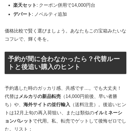
楽天セット
: クーポン併用で14,000円台
デパート
: ノベルティ追加
価格比較で賢く選びましょう。あなたもこの宝箱みたいな
コフレで、輝く冬を。
予約が間に合わなかったら？代替ルー
トと後追い購入のヒント
予約逃した時のガッカリ感、共感です…。でも大丈夫！
代替は
メルカリの新品転売
（14,000円前後、早い者勝
ち）や、
海外サイトの並行輸入
（送料注意）。後追いヒン
トは12月上旬の再入荷狙い、または類似の
イルミネーシ
ョンパレット
で代用。私、転売でゲットして後悔ゼロでし
た。リスト：