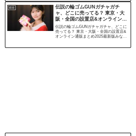
ネットで手軽に買いたい方もぜひ参考に
伝説の輪ゴムGUNガチャガチ
総合
してください。イオンで見...
ャ、どこに売ってる？ 東京・大
阪・全国の設置店&オンライン通
販まとめ2025最新版
伝説の輪ゴムGUNガチャガチャ、どこに
売ってる？ 東京・大阪・全国の設置店&
オンライン通販まとめ2025最新版みなさ
ん、輪ゴムGUNのあの連射の快感、一度
ハマったら抜け出せないですよね。この
記事では、伝説の輪ゴムGUNを売ってい
る取扱店や平...