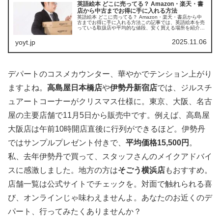
英語絵本 どこに売ってる？ Amazon・楽天・書
店から中古までお得に手に入れる方法
英語絵本 どこに売ってる？ Amazon・楽天・書店から中
古までお得に手に入れる方法この記事では、英語絵本を売
っている取扱店や平均的な値段、安く買える場所を紹介し
ます。親子で楽しく学べる一冊を探すお手伝いをします。
店舗平均価格おすすめポイン...
2025.11.06
yoyt.jp
デパートのコスメカウンター、華やかでテンション上がり
ますよね。
高島屋日本橋店
や
伊勢丹新宿店
では、ジルスチ
ュアートコーナーがクリスマス仕様に。東京、大阪、名古
屋の主要店舗で11月5日から販売中です。例えば、高島屋
大阪店は午前10時開店直後に行列ができるほど。伊勢丹
ではサンプルプレゼント付きで、
平均価格15,500円
。
私、去年伊勢丹で買って、スタッフさんのメイクアドバイ
スに感激しました。地方の方は
そごう横浜店
もおすすめ。
店舗一覧は公式サイトでチェックを。対面で触れられる喜
び、オンラインじゃ味わえませんよ。あなたのお近くのデ
パート、行ってみたくありませんか？