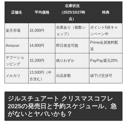
在庫状況
店舗名
平均価格
（2025/10/27時
特典
点）
在庫あり（複数シ
ポイント5倍キャ
楽天市場
15,000円
ョップ）
ンペーン中
Prime会員無料配
Amazon
14,800円
即日発送可能
送
ヤフーショ
15,200円
残りわずか
PayPay還元20%
ッピング
13,500円（中
メルカリ
出品多数
値下げ交渉可
古含む）
ジルスチュアート クリスマスコフレ
2025の発売日と予約スケジュール、急
がないとヤバいかも？