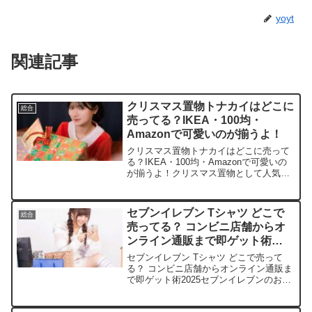
yoyt
関連記事
クリスマス置物トナカイはどこに
総合
売ってる？IKEA・100均・
Amazonで可愛いのが揃うよ！
クリスマス置物トナカイはどこに売って
る？IKEA・100均・Amazonで可愛いの
が揃うよ！クリスマス置物として人気の
トナカイを、取扱店や平均価格、安く買
えるスポットを手短に紹介します。毎年
ワクワクする季節にぴったりですよ！店
セブンイレブン Tシャツ どこで
総合
舗/サイト商品...
売ってる？ コンビニ店舗からオ
ンライン通販まで即ゲット術
2025
セブンイレブン Tシャツ どこで売って
る？ コンビニ店舗からオンライン通販ま
で即ゲット術2025セブンイレブンのおし
ゃれTシャツ、街中で見かけて欲しくな
った方、いませんか？ この記事では、そ