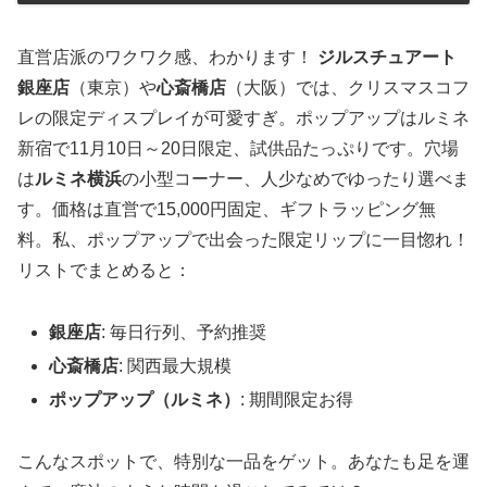
直営店派のワクワク感、わかります！
ジルスチュアート
銀座店
（東京）や
心斎橋店
（大阪）では、クリスマスコフ
レの限定ディスプレイが可愛すぎ。ポップアップはルミネ
新宿で11月10日～20日限定、試供品たっぷりです。穴場
は
ルミネ横浜
の小型コーナー、人少なめでゆったり選べま
す。価格は直営で15,000円固定、ギフトラッピング無
料。私、ポップアップで出会った限定リップに一目惚れ！
リストでまとめると：
銀座店
: 毎日行列、予約推奨
心斎橋店
: 関西最大規模
ポップアップ（ルミネ）
: 期間限定お得
こんなスポットで、特別な一品をゲット。あなたも足を運