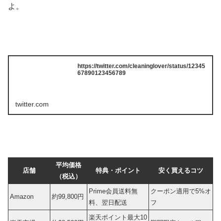
よ。
https://twitter.com/cleaninglover/status/12345
67890123456789
twitter.com
平均価格
店舗
特典・ポイント
安く買えるコツ
（税込）
Prime会員送料無
クーポン適用で5%オ
Amazon
約99,800円
料、翌日配送
フ
楽天ポイント最大10