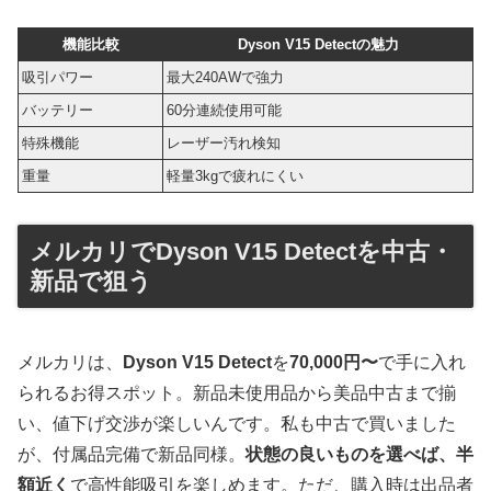
機能比較
Dyson V15 Detectの魅力
吸引パワー
最大240AWで強力
バッテリー
60分連続使用可能
特殊機能
レーザー汚れ検知
重量
軽量3kgで疲れにくい
メルカリでDyson V15 Detectを中古・
新品で狙う
メルカリは、
Dyson V15 Detect
を
70,000円〜
で手に入れ
られるお得スポット。新品未使用品から美品中古まで揃
い、値下げ交渉が楽しいんです。私も中古で買いました
が、付属品完備で新品同様。
状態の良いものを選べば、半
額近く
で高性能吸引を楽しめます。ただ、購入時は出品者