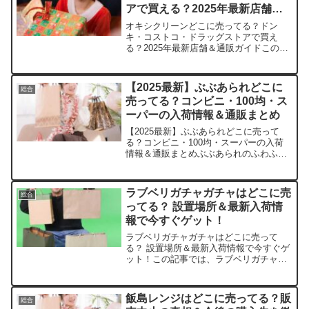
アで買える？2025年最新店舗＆
通販ガイド
オキシクリーンどこに売ってる？ドン
キ・コストコ・ドラッグストアで買え
る？2025年最新店舗＆通販ガイドこの記
事では、オキシクリーンを売っている取
扱店や平均的な値段、安く買える場所な
どを手短に紹介します。毎日の家事が楽
【2025最新】ぶぶあられどこに
総合
になる優れものを、すぐ手...
売ってる？コンビニ・100均・ス
ーパーの入荷情報＆通販まとめ
【2025最新】ぶぶあられどこに売って
る？コンビニ・100均・スーパーの入荷
情報＆通販まとめぶぶあられのふわふわ
とした可愛らしさに、思わず笑顔になり
ますよね。私も一度ハマったら抜け出せ
なくて、つい探し回っちゃいます。この
ラブベリガチャガチャはどこに売
総合
記事では、そんなぶぶ...
ってる？ 設置場所＆最新入荷情
報で今すぐゲット！
ラブベリガチャガチャはどこに売って
る？ 設置場所＆最新入荷情報で今すぐゲ
ット！この記事では、ラブベリガチャガ
チャの取扱店や平均価格、安く買える場
所をサクッと紹介します。懐かしいワク
ワクを今すぐ味わいましょう！店舗商品
飯島レンジはどこに売ってる？販
総合
例価格（税込）在庫状況備...