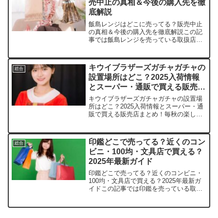
売中止の真相＆今後の購入先を徹
底解説
飯島レンジはどこに売ってる？販売中止
の真相＆今後の購入先を徹底解説この記
事では飯島レンジを売っている取扱店
や、平均的な値段、安く買える場所など
を手短に紹介します。なぜ 飯島レンジグ
ッズが発売中止になったのか？飯島レン
キウイブラザーズガチャガチャの
総合
ジ関連のグッズが販売中止...
設置場所はどこ？2025入荷情報
とスーパー・通販で買える販売店
まとめ！
キウイブラザーズガチャガチャの設置場
所はどこ？2025入荷情報とスーパー・通
販で買える販売店まとめ！毎秋の楽し
み、キウイブラザーズの可愛いガチャガ
チャ！ あのプニプニフィギュアに心奪わ
れちゃいますよね。この記事では、キウ
印鑑どこで売ってる？近くのコン
総合
イブラザーズガチャガ...
ビニ・100均・文具店で買える？
2025年最新ガイド
印鑑どこで売ってる？近くのコンビニ・
100均・文具店で買える？2025年最新ガ
イドこの記事では印鑑を売っている取扱
店や、平均的な値段、安く買える場所な
どを手短に紹介します。急な必要で困っ
た経験、ありませんか？店舗/サイト平均