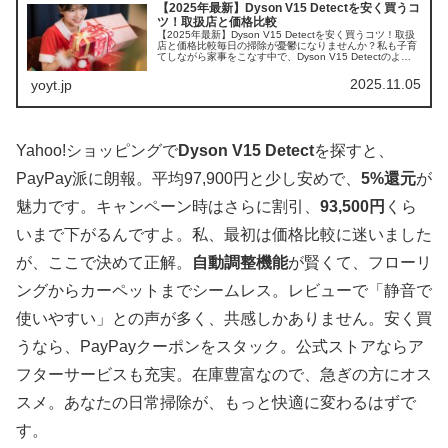
【2025年最新】Dyson V15 Detectを安く買うコ
ツ！取扱店と価格比較
【2025年最新】Dyson V15 Detectを安く買うコツ！取扱
店と価格比較毎日の掃除が憂鬱になりませんか？私も子育
てしながら家事をこなす中で、Dyson V15 Detectのよう
なパワフル掃除機に救われました。この記事ではDyso...
2025.11.05
yoyt.jp
Yahoo!ショッピングで
Dyson V15 Detect
を探すと、
PayPay派に朗報。平均97,900円と少し安めで、
5%還元
が
魅力です。キャンペーン時はさらに割引、
93,500円
くら
いまで下がるんですよ。私、最初は価格比較に迷いました
が、ここで決めて正解。
自動調整機能
が賢くて、フローリ
ングからカーペットまでシームレス。レビューで「静音で
使いやすい」との声が多く、共感しかありません。安く買
うなら、PayPayクーポンをスタック。公式ストアならア
フターサービスも充実。在庫豊富なので、急ぎの方にオス
スメ。あなたの日常掃除が、もっと快適に変わるはずで
す。