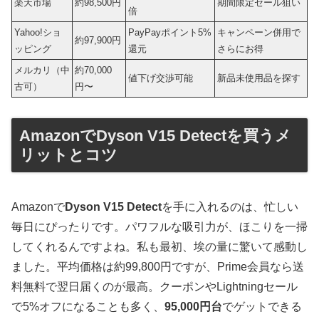
楽天市場
約98,500円
期間限定セール狙い
倍
Yahoo!ショ
PayPayポイント5%
キャンペーン併用で
約97,900円
ッピング
還元
さらにお得
メルカリ（中
約70,000
値下げ交渉可能
新品未使用品を探す
古可）
円〜
AmazonでDyson V15 Detectを買うメ
リットとコツ
Amazonで
Dyson V15 Detect
を手に入れるのは、忙しい
毎日にぴったりです。パワフルな吸引力が、ほこりを一掃
してくれるんですよね。私も最初、埃の量に驚いて感動し
ました。平均価格は約99,800円ですが、Prime会員なら送
料無料で翌日届くのが最高。クーポンやLightningセール
で5%オフになることも多く、
95,000円台
でゲットできる