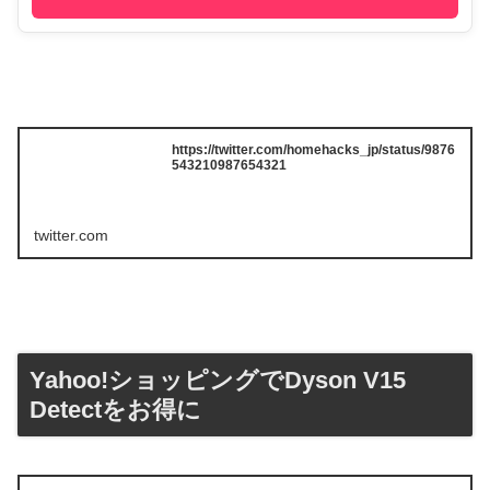
https://twitter.com/homehacks_jp/status/9876
543210987654321
twitter.com
Yahoo!ショッピングでDyson V15
Detectをお得に