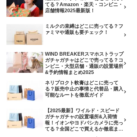
てる？Amazon・楽天・コンビニ・
店舗情報2025最新版！
ミルクの束縛はどこに売ってる？フ
ァミマや通販も要チェック！
WIND BREAKERスマホストラップ
ガチャガチャはどこで売ってる？コ
ンビニ・大型店舗・通販の設置場所
&予約情報まとめ2025
ネリプロクト軟膏はどこに売って
る？販売中止の事情と代替品・購入
可能なルートを徹底ガイド
【2025最新】ワイルド・スピード
ガチャガチャの設置場所&入荷情
報！イオンやヨドバシカメラに売っ
てる？全国どこで買えるか徹底まと
め