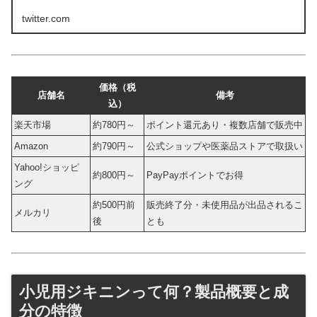
twitter.com
価格（税
店舗名
備考
込）
楽天市場
約780円～
ポイント還元あり・複数店舗で販売中
Amazon
約790円～
公式ショップや医薬品ストアで取扱い
Yahoo!ショッピ
約800円～
PayPayポイントでお得
ング
約500円前
販売終了分・未使用品が出品されるこ
メルカリ
後
とも
小児用ジキニンって何？製品概要と成
分の特徴