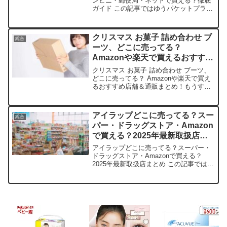
ンビニ・郵便局・ネットで買える？徹底
ガイド この記事ではゆうパケットプラス
を売っている取扱店や、平均的な値段、
安く買える場所などを手短に紹介しま
す。ネット販売やコンビニでサクッとゲ
クリスマス お菓子 詰め合わせ ブ
総合
ットできるコツもお伝えし...
ーツ、どこに売ってる？
Amazonや楽天で買えるおすすめ
店舗＆通販まとめ！
クリスマス お菓子 詰め合わせ ブーツ、
どこに売ってる？ Amazonや楽天で買え
るおすすめ店舗＆通販まとめ！もうすぐ
クリスマス！街中がキラキラし始めて、
心がワクワクしますよね。そんな季節に
欠かせないのが、お菓子詰め合わせのク
アイラップどこに売ってる？スー
総合
リスマスブーツ...
パー・ドラッグストア・Amazon
で買える？2025年最新取扱店ま
とめ
アイラップどこに売ってる？スーパー・
ドラッグストア・Amazonで買える？
2025年最新取扱店まとめ この記事ではア
イラップを売っている取扱店や、平均的
な値段、安く買える場所などを手短に紹
介します。店舗価格（60枚入り）備考
Amazon12...