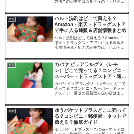
方法この記事ではカルディの「えび油」
を売っている取扱店や、平均的な値段、
安く買える場所などを手短に紹介しま
す。店舗名参考価格（税込）特徴楽天市
ハルト洗剤はどこで買える？
総合
場約450円～ポイント還元...
Amazon・楽天・ドラッグストア
で手に入る通販＆店舗情報まとめ
ハルト洗剤はどこで買える？Amazon・
楽天・ドラッグストアで手に入る通販＆
店舗情報まとめこの記事では、ハルト洗
剤の取扱店や平均価格、安く買えるスポ
ットを手短に紹介します。毎日の掃除が
楽になる優れものを、すぐに手に入れま
カバヤ ピュアラルグミ（レモ
総合
しょう！店舗平均価格...
ン）どこで売ってる？コンビニ・
スーパー・ドラッグストア・通販
の最新取り扱い店舗まとめ
カバヤ ピュアラルグミ（レモン）どこで
売ってる？コンビニ・スーパー・ドラッ
グストア・通販の最新取り扱い店舗まと
めこの記事では、カバヤ ピュアラルグミ
（レモン）の取扱店や平均価格、安く買
えるスポットを手短に紹介します。むに
ゆうパケットプラスどこに売って
総合
ゅぷる食感がクセにな...
る？コンビニ・郵便局・ネットで
買える？徹底ガイド
ゆうパケットプラスどこに売ってる？コ