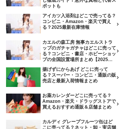
し徹底ガイド！意外な真相と代替ス
ポットも
アイカツ入浴剤はどこで売ってる？
コンビニ・Amazon・楽天で買え
る？2025最新在庫情報
カエルの森工房 無事カエルストラ
ップのガチャガチャはどこに売って
る？コンビニ・書店・ホビーショッ
プの全国設置場所まとめ【2025最
新】
揚げずにからあげ どこに売って
る？スーパー・コンビニ・通販の販
売店と最新入荷情報まとめ
お薬カレンダーどこに売ってる？
Amazon・楽天・ドラッグストアで
買えるおすすめ通販＆店舗まとめ
カルディ グレープフルーツ缶はど
こに売ってる？ネット・卸・実店舗