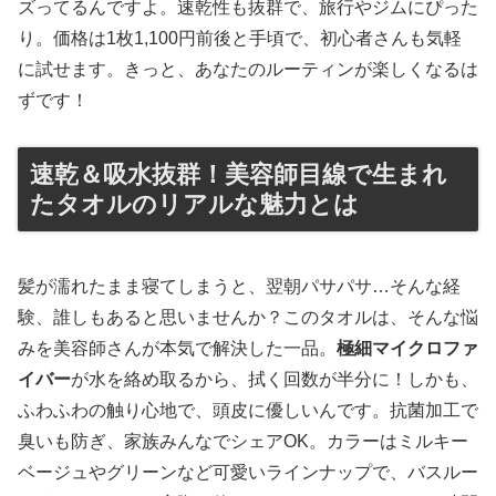
ズってるんですよ。速乾性も抜群で、旅行やジムにぴった
り。価格は1枚1,100円前後と手頃で、初心者さんも気軽
に試せます。きっと、あなたのルーティンが楽しくなるは
ずです！
速乾＆吸水抜群！美容師目線で生まれ
たタオルのリアルな魅力とは
髪が濡れたまま寝てしまうと、翌朝パサパサ…そんな経
験、誰しもあると思いませんか？このタオルは、そんな悩
みを美容師さんが本気で解決した一品。
極細マイクロファ
イバー
が水を絡め取るから、拭く回数が半分に！しかも、
ふわふわの触り心地で、頭皮に優しいんです。抗菌加工で
臭いも防ぎ、家族みんなでシェアOK。カラーはミルキー
ベージュやグリーンなど可愛いラインナップで、バスルー