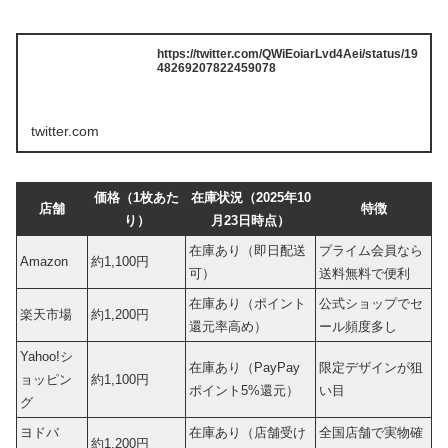
https://twitter.com/QWiEoiarLvd4Aei/status/19
48269207822459078
twitter.com
価格（1枚あた
在庫状況（2025年10
店舗
特徴
り）
月23日時点）
在庫あり（即日配送
プライム会員なら
Amazon
約1,100円
可）
送料無料で便利
在庫あり（ポイント
公式ショップでセ
楽天市場
約1,200円
還元率高め）
ール頻度多し
Yahoo!シ
在庫あり（PayPay
限定デザインが狙
ョッピン
約1,100円
ポイント5%還元）
い目
グ
ヨドバ
在庫あり（店舗受け
全国店舗で実物確
約1,200円