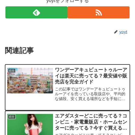
yoytをフォローする
yoyt
関連記事
ワンデーアキュビュートゥルーア
総合
イは楽天に売ってる？最安値や販
売店を完全ガイド
この記事ではワンデーアキュビュートゥ
ルーアイを売っている取扱店や、平均的
な値段、安く買える場所などを手短に紹
介します。購入前にチェックしておく
と、お得に手に入るかもしれません。ワ
ンデーアキュビュートゥルーアイはどこ
エアダスターどこに売ってる？コ
総合
で買える？主な販売店まとめ...
ンビニ・家電量販店・ホームセン
ターに売ってる？今すぐ買えるお
すすめスポット8選