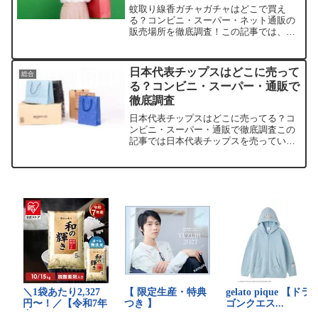
蚊取り線香ガチャガチャはどこで買え
る？コンビニ・スーパー・ネット通販の
販売場所を徹底調査！この記事では、蚊
取り線香ガチャガチャを売っている取扱
店や、平均的な値段、安く買える場所な
どを手短に紹介します。夏の風物詩を可
日本代表チップスはどこに売って
総合
愛く楽しみたいあなたにぴっ...
る？コンビニ・スーパー・通販で
徹底調査
日本代表チップスはどこに売ってる？コ
ンビニ・スーパー・通販で徹底調査この
記事では日本代表チップスを売っている
取扱店や、平均的な値段、安く買える場
所などを手短に紹介します。販売店価格
帯特徴楽天市場200〜350円前後まとめ買
い・限定デザインあ...