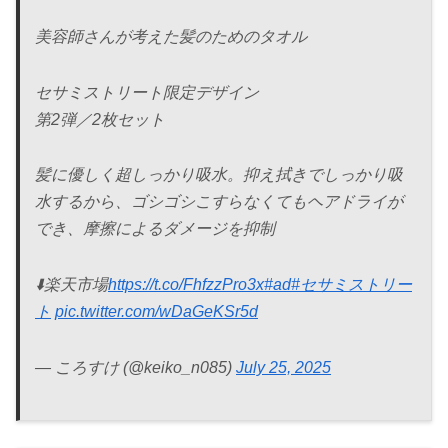
美容師さんが考えた髪のためのタオル
セサミストリート限定デザイン
第2弾／2枚セット
髪に優しく超しっかり吸水。抑え拭きでしっかり吸
水するから、ゴシゴシこすらなくてもヘアドライが
でき、摩擦によるダメージを抑制
⬇️楽天市場
https://t.co/FhfzzPro3x
#ad
#セサミストリー
ト
pic.twitter.com/wDaGeKSr5d
— ころすけ (@keiko_n085)
July 25, 2025