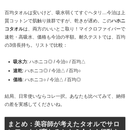
百均タオルは安いけど、吸水弱くてすぐヘタリ…今治は上
質コットンで肌触り抜群ですが、乾きが遅め。この
ハホニ
コタオル
は、両方のいいとこ取り！マイクロファイバーで
速乾・高吸水、価格も今治の半額。耐久テストでは、百均
の3倍長持ち。リストで比較：
吸水力
: ハホニコ◎ / 今治○ / 百均△
速乾
: ハホニコ◎ / 今治△ / 百均○
価格
: ハホニコ○ / 今治△ / 百均◎
結局、日常使いならコレ一択。あなたも比べてみて、納得
の差を実感してくださいね。
まとめ：美容師が考えたタオルでサロ