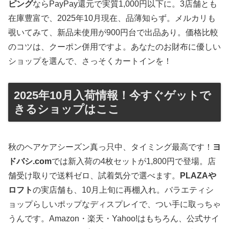
ピング
ならPayPay還元で実質1,000円以下に。3店舗とも
在庫豊富で、2025年10月現在、品薄知らず。メルカリも
覗いてみて、新品未使用が900円台で出品あり。価格比較
のコツは、クーポン併用ですよ。あなたのお財布に優しい
ショップを選んで、さっそくカートインを！
2025年10月入荷情報！今すぐゲットで
きるショップはここ
秋のヘアケアシーズン真っ只中、タイミング最高です！
ヨ
ドバシ.com
では新入荷の4枚セットが1,800円で登場。店
舗受け取りで送料ゼロ、試着気分で選べます。
PLAZAや
ロフト
の実店舗も、10月上旬に再棚入れ。バラエティシ
ョップらしいポップなディスプレイで、つい手に取っちゃ
うんです。Amazon・楽天・Yahoo!はもちろん、公式サイ