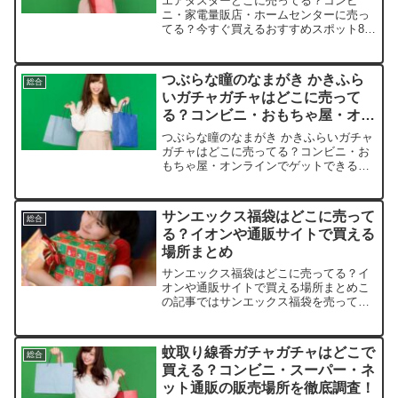
エアダスターどこに売ってる？コンビ
ニ・家電量販店・ホームセンターに売っ
てる？今すぐ買えるおすすめスポット8選
この記事ではエアダスターを売っている
取扱店や、平均的な値段、安く買える場
所などを手短に紹介します。PCの埃が気
つぶらな瞳のなまがき かきふら
総合
になってイライラしてい...
いガチャガチャはどこに売って
る？コンビニ・おもちゃ屋・オン
ラインでゲットできる場所を完全
つぶらな瞳のなまがき かきふらいガチャ
網羅！
ガチャはどこに売ってる？コンビニ・お
もちゃ屋・オンラインでゲットできる場
所を完全網羅！この記事では、つぶらな
瞳のなまがき かきふらいの取扱店や平均
価格、安く買えるスポットを手短に紹介
サンエックス福袋はどこに売って
総合
します。可愛いカキフ...
る？イオンや通販サイトで買える
場所まとめ
サンエックス福袋はどこに売ってる？イ
オンや通販サイトで買える場所まとめこ
の記事ではサンエックス福袋を売ってい
る取扱店や、平均的な値段、安く買える
場所などを手短に紹介します。販売店取
扱状況価格帯（目安）特徴楽天市場◎ 在
蚊取り線香ガチャガチャはどこで
総合
庫あり3,000円〜5...
買える？コンビニ・スーパー・ネ
ット通販の販売場所を徹底調査！