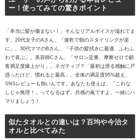
ー！使ってみての驚きポイント
「本当に髪が傷まない！」そんなリアルボイスが溢れてま
す。20代女子のAさん、「速乾で朝のスタイリングが楽
に」。30代ママのBさん、「子供の髪拭きに最適、ふわふ
わで喜ぶ」。美容師Cさん、「サロン定番、摩擦ゼロで顧
客満足度爆上がり」。ネガティブ？「最初は滑る感触に戸
惑ったけど、慣れると最高」。全体の満足度95%超え、
SNSレビューも熱いんです。あなたも使えば、「これな
しじゃ無理！」ってなるはず。共感の嵐ですよ、一緒にハ
マりましょう！
似たタオルとの違いは？百均や今治タ
オルと比べてみた