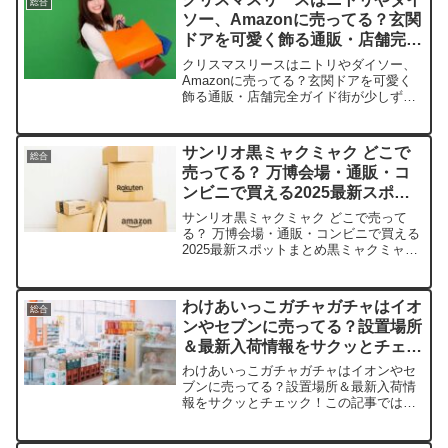
総合
ソー、Amazonに売ってる？玄関
ドアを可愛く飾る通販・店舗完全
ガイド
クリスマスリースはニトリやダイソー、
Amazonに売ってる？玄関ドアを可愛く
飾る通販・店舗完全ガイド街が少しずつ
キラキラし始めるこの時期、玄関にクリ
スマスリースを飾るだけで、心がぽっと
温かくなりますよね。この記事では、ク
サンリオ黒ミャクミャク どこで
総合
リスマスリースを売っ...
売ってる？ 万博会場・通販・コ
ンビニで買える2025最新スポッ
トまとめ
サンリオ黒ミャクミャク どこで売って
る？ 万博会場・通販・コンビニで買える
2025最新スポットまとめ黒ミャクミャク
のサンリオコラボ、めちゃくちゃ可愛く
て集めたくなっちゃいますよね。この記
事では、黒ミャクミャクを売っている取
わけあいっこガチャガチャはイオ
総合
扱店や平均価格、安...
ンやセブンに売ってる？設置場所
＆最新入荷情報をサクッとチェッ
ク！
わけあいっこガチャガチャはイオンやセ
ブンに売ってる？設置場所＆最新入荷情
報をサクッとチェック！この記事では、
にっこりーノのわけあいっこマスコット
を売っている取扱店や、平均的な値段、