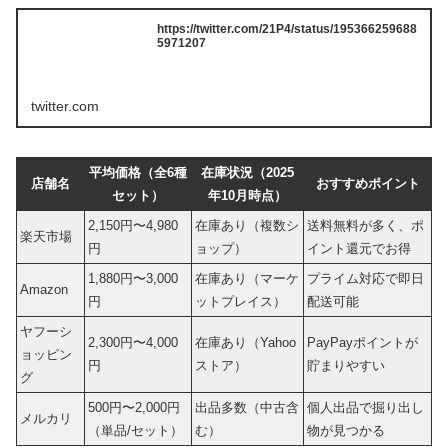
https://twitter.com/21P4/status/195366259688
5971207
twitter.com
平均価格（全6種
在庫状況（2025
店舗名
おすすめポイント
セット）
年10月時点）
2,150円〜4,980
在庫あり（複数シ
送料無料が多く、ポ
楽天市場
円
ョップ）
イント還元でお得
1,880円〜3,000
在庫あり（マーケ
プライム対応で即日
Amazon
円
ットプレイス）
配送可能
ヤフーシ
2,300円〜4,000
在庫あり（Yahoo
PayPayポイントが
ョッピン
円
ストア）
貯まりやすい
グ
500円〜2,000円
出品多数（中古含
個人出品で掘り出し
メルカリ
（単品/セット）
む）
物が見つかる