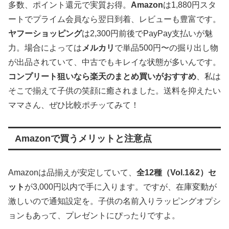
多数、ポイント還元で実質お得。
Amazon
は1,880円スタ
ートでプライム会員なら翌日到着、レビューも豊富です。
ヤフーショッピング
は2,300円前後でPayPay支払いが魅
力。場合によっては
メルカリ
で単品500円〜の掘り出し物
が出品されていて、中古でもキレイな状態が多いんです。
コンプリート狙いなら楽天のまとめ買いがおすすめ
、私は
そこで揃えて子供の笑顔に癒されました。送料を抑えたい
ママさん、ぜひ比較ポチッてみて！
Amazonで買うメリットと注意点
Amazonは品揃えが安定していて、
全12種（Vol.1&2）セ
ット
が3,000円以内で手に入ります。ですが、在庫変動が
激しいので通知設定を。子供の名前入りラッピングオプシ
ョンもあって、プレゼントにぴったりですよ。