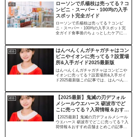
安く買える場所などを手短に紹介しま
ローソンで爪楊枝は売ってる？コ
総合
す。店舗平均価格（1カプセ...
ンビニ・スーパー・100均の入手
スポット完全ガイド
ローソンで爪楊枝は売ってる？コンビ
ニ・スーパー・100均の入手スポット完
全ガイド食事後のちょっとしたケアに欠
かせない爪楊枝、急に欲しくなってコン
ビニを探したことありませんか？この記
事では爪楊枝の取扱店や平均価格、安く
はんぺんくんガチャガチャはコン
総合
買えるスポットをサクッと...
ビニやイオンに売ってる？設置場
所&入手ガイド2025最新版
はんぺんくんガチャガチャはコンビニや
イオンに売ってる？設置場所&入手ガイ
ド2025最新版この記事では、はんぺんく
んフィギュアを売っている取扱店や、平
均的な値段、安く買える場所などを手短
に紹介します。通販サイト価格例在庫状
【2025最新】鬼滅の刃デフォル
総合
況備考Rakuten...
メシールウエハース 砺波市でど
こに売ってる？入荷情報＆おすす
め店舗まとめ
【2025最新】鬼滅の刃デフォルメシール
ウエハース 砺波市でどこに売ってる？入
荷情報＆おすすめ店舗まとめこの記事で
は、鬼滅の刃デフォルメシールウエハー
スを売っている取扱店や、平均的な値