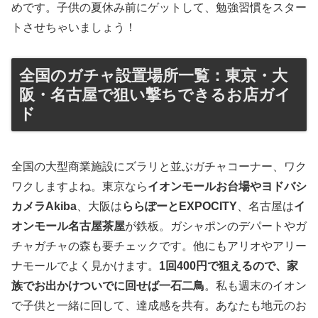
めです。子供の夏休み前にゲットして、勉強習慣をスター
トさせちゃいましょう！
全国のガチャ設置場所一覧：東京・大
阪・名古屋で狙い撃ちできるお店ガイ
ド
全国の大型商業施設にズラリと並ぶガチャコーナー、ワク
ワクしますよね。東京なら
イオンモールお台場やヨドバシ
カメラAkiba
、大阪は
ららぽーとEXPOCITY
、名古屋は
イ
オンモール名古屋茶屋
が鉄板。ガシャポンのデパートやガ
チャガチャの森も要チェックです。他にもアリオやアリー
ナモールでよく見かけます。
1回400円で狙えるので、家
族でお出かけついでに回せば一石二鳥
。私も週末のイオン
で子供と一緒に回して、達成感を共有。あなたも地元のお