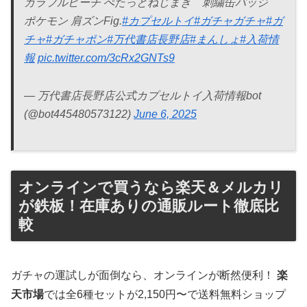
カラフルピーチ ぺたっとねじまき 刺繍缶バッジ
ポケモン 肩ズンFig.
#カプセルトイ
#ガチャガチャ
#ガ
チャ
#ガチャポン
#万代書店長野店
#まんしょ
#入荷情
報
pic.twitter.com/3cRx2GNTs9
— 万代書店長野店公式カプセルトイ入荷情報bot
(@bot445480573122)
June 6, 2025
オンラインで買うなら楽天＆メルカリ
が鉄板！在庫ありの通販ルート徹底比
較
ガチャの運試しが面倒なら、オンラインが断然便利！
楽
天市場
では全6種セットが2,150円〜で送料無料ショップ