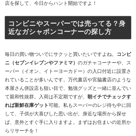
店を探して、今日からハント開始ですよ！
コンビニやスーパーでは売ってる？身
近なガシャポンコーナーの探し方
毎日の買い物ついでにサクッと買いたいですよね。
コンビ
ニ（セブンイレブンやファミマ）
のガチャコーナーや、ス
ーパー（イオン、イトーヨーカドー）の入口付近に設置さ
れていることが多いんです。万代書店や宮脇書店のような
本屋さん併設店も狙い目で、勉強グッズと一緒に並んでい
て親和性抜群。入荷は不定期ですが、
朝イチでチェックす
れば新鮮在庫ゲット
可能。私もスーパーのレジ待ち中に回
して、子供が大喜びした思い出が。身近な場所から探せ
ば、意外とすぐ手に入りますよ。まずはお住まいの近所か
らリサーチを！