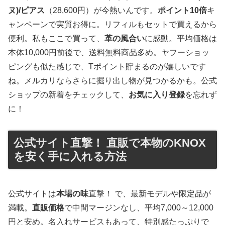
ヌ)/ピアス
（28,600円）が今熱いんです。
ポイント10倍
キ
ャンペーンで実質お得に。リフィルもセットで買えるから
便利。私もここで買って、
革の風合い
に感動。平均価格は
本体10,000円前後で、送料無料商品多め。ヤフーショッ
ピングも似た感じで、Tポイント貯まるのが嬉しいです
ね。メルカリならさらに掘り出し物が見つかるかも。公式
ショップの新着をチェックして、
お気に入り登録
を忘れず
に！
公式サイト直撃！ 直販で本物のKNOX
を安く手に入れる方法
公式サイトは
本場の味
直撃！ で、最新モデルや限定品が
満載。
直販価格
で中間マージンなし、平均7,000～12,000
円と安め。名入れサービスもあって、特別感たっぷりで