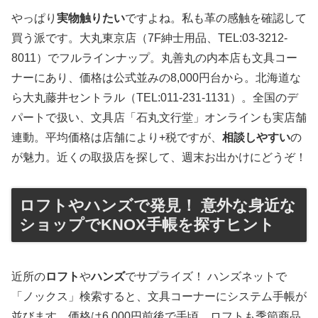
やっぱり
実物触りたい
ですよね。私も革の感触を確認して
買う派です。大丸東京店（7F紳士用品、TEL:03-3212-
8011）でフルラインナップ。丸善丸の内本店も文具コー
ナーにあり、価格は公式並みの8,000円台から。北海道な
ら大丸藤井セントラル（TEL:011-231-1131）。全国のデ
パートで扱い、文具店「石丸文行堂」オンラインも実店舗
連動。平均価格は店舗により+税ですが、
相談しやすい
の
が魅力。近くの取扱店を探して、週末お出かけにどうぞ！
ロフトやハンズで発見！ 意外な身近な
ショップでKNOX手帳を探すヒント
近所の
ロフト
や
ハンズ
でサプライズ！ ハンズネットで
「ノックス」検索すると、文具コーナーにシステム手帳が
並びます。価格は6,000円前後で手頃。ロフトも季節商品