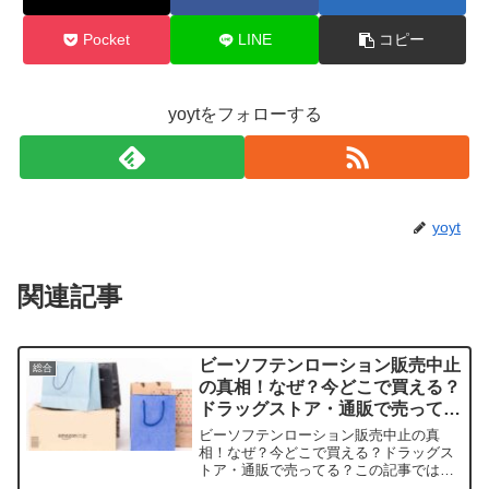
Pocket
LINE
コピー
yoytをフォローする
yoyt
関連記事
ビーソフテンローション販売中止
総合
の真相！なぜ？今どこで買える？
ドラッグストア・通販で売って
る？
ビーソフテンローション販売中止の真
相！なぜ？今どこで買える？ドラッグス
トア・通販で売ってる？この記事ではビ
ーソフテンローションの取扱店や平均価