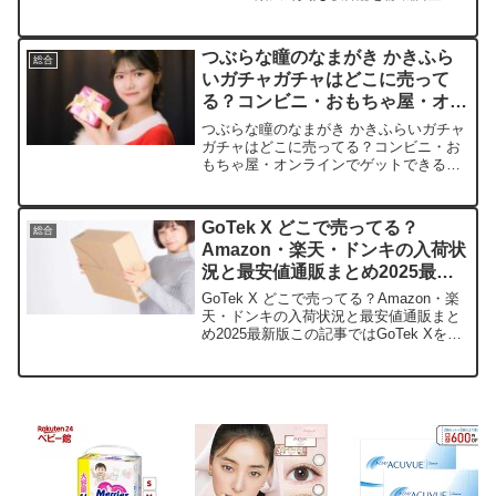
この記事では、シード ワンデーピュア
うるおいプラスを売っている取扱店や、
平均的な値段、安く買える場所などを手
つぶらな瞳のなまがき かきふら
総合
短に紹介します。...
いガチャガチャはどこに売って
る？コンビニ・おもちゃ屋・オン
ラインでゲットできる場所を完全
つぶらな瞳のなまがき かきふらいガチャ
網羅！
ガチャはどこに売ってる？コンビニ・お
もちゃ屋・オンラインでゲットできる場
所を完全網羅！この記事では、つぶらな
瞳のなまがき かきふらいの取扱店や平均
価格、安く買えるスポットを手短に紹介
GoTek X どこで売ってる？
総合
します。可愛いカキフ...
Amazon・楽天・ドンキの入荷状
況と最安値通販まとめ2025最新
版
GoTek X どこで売ってる？Amazon・楽
天・ドンキの入荷状況と最安値通販まと
め2025最新版この記事ではGoTek Xを売
っている取扱店や、平均的な値段、安く
買える場所などを手短に紹介します。店
舗価格目安在庫状況特典Amazon2,...