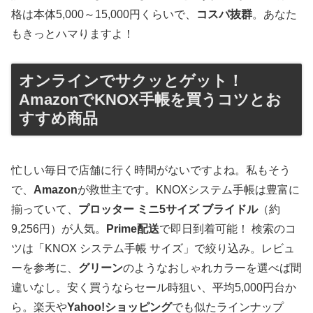
格は本体5,000～15,000円くらいで、
コスパ抜群
。あなた
もきっとハマりますよ！
オンラインでサクッとゲット！
AmazonでKNOX手帳を買うコツとお
すすめ商品
忙しい毎日で店舗に行く時間がないですよね。私もそう
で、
Amazon
が救世主です。KNOXシステム手帳は豊富に
揃っていて、
プロッター ミニ5サイズ ブライドル
（約
9,256円）が人気。
Prime配送
で即日到着可能！ 検索のコ
ツは「KNOX システム手帳 サイズ」で絞り込み。レビュ
ーを参考に、
グリーン
のようなおしゃれカラーを選べば間
違いなし。安く買うならセール時狙い、平均5,000円台か
ら。楽天や
Yahoo!ショッピング
でも似たラインナップ