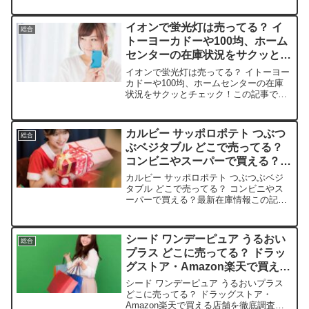
格、安く買えるスポットをサクッと紹介
します。肌荒れに悩む皆さんの味方です
イオンで蛍光灯は売ってる？ イ
総合
よ。店舗平均価格（税込）在...
トーヨーカドーや100均、ホーム
センターの在庫状況をサクッとチ
ェック！
イオンで蛍光灯は売ってる？ イトーヨー
カドーや100均、ホームセンターの在庫
状況をサクッとチェック！この記事では
蛍光灯を売っている取扱店や、平均的な
値段、安く買える場所などを手短に紹介
します。突然の蛍光灯切れに困っていま
カルビー サッポロポテト つぶつ
総合
せんか？ すぐに解決...
ぶベジタブル どこで売ってる？
コンビニやスーパーで買える？最
新在庫情報
カルビー サッポロポテト つぶつぶベジ
タブル どこで売ってる？ コンビニやス
ーパーで買える？最新在庫情報この記事
では、カルビー サッポロポテト つぶつ
ぶベジタブルを売っている取扱店や、平
均的な値段、安く買える場所などを手短
シード ワンデーピュア うるおい
総合
に紹介します。野菜...
プラス どこに売ってる？ ドラッ
グストア・Amazon楽天で買える
店舗を徹底調査！
シード ワンデーピュア うるおいプラス
どこに売ってる？ ドラッグストア・
Amazon楽天で買える店舗を徹底調査！