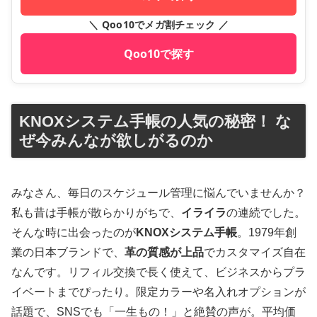
＼ Qoo10でメガ割チェック ／
Qoo10で探す
KNOXシステム手帳の人気の秘密！ な
ぜ今みんなが欲しがるのか
みなさん、毎日のスケジュール管理に悩んでいませんか？
私も昔は手帳が散らかりがちで、
イライラ
の連続でした。
そんな時に出会ったのが
KNOXシステム手帳
。1979年創
業の日本ブランドで、
革の質感が上品
でカスタマイズ自在
なんです。リフィル交換で長く使えて、ビジネスからプラ
イベートまでぴったり。限定カラーや名入れオプションが
話題で、SNSでも「一生もの！」と絶賛の声が。平均価