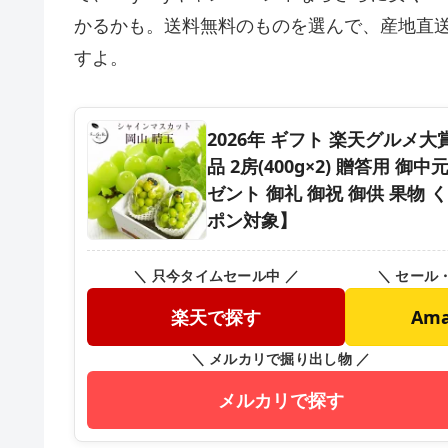
かるかも。送料無料のものを選んで、産地直
すよ。
2026年 ギフト 楽天グルメ
品 2房(400g×2) 贈答用 
ゼント 御礼 御祝 御供 果物 
ポン対象】
＼ 只今タイムセール中 ／
＼ セール
楽天で探す
Am
＼ メルカリで掘り出し物 ／
メルカリで探す