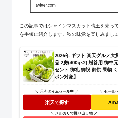
twitter.com
この記事ではシャインマスカット晴王を売っ
を手短に紹介します。秋の味覚を楽しみまし
2026年 ギフト 楽天グルメ
品 2房(400g×2) 贈答用 
ゼント 御礼 御祝 御供 果物 
ポン対象】
＼ 只今タイムセール中 ／
＼ セール
楽天で探す
Am
＼ メルカリで掘り出し物 ／