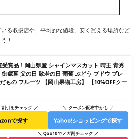
ている取扱店や、平均的な値段、安く買える場所など
ょう！
大賞受賞品！岡山県産 シャインマスカット 晴王 青秀
御中元 御歳暮 父の日 敬老の日 葡萄 ぶどう ブドウ プレ
くだもの フルーツ 【岡山果物工房】 【10%OFFクー
・割引をチェック ／
＼ クーポン配布中かも ／
azonで探す
Yahoo!ショッピングで探す
＼ Qoo10でメガ割チェック ／