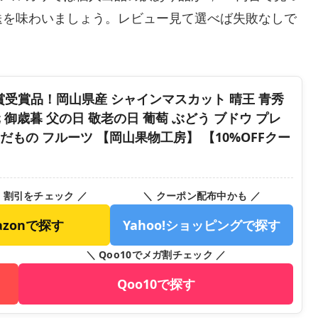
送を味わいましょう。レビュー見て選べば失敗なしで
大賞受賞品！岡山県産 シャインマスカット 晴王 青秀
御中元 御歳暮 父の日 敬老の日 葡萄 ぶどう ブドウ プレ
くだもの フルーツ 【岡山果物工房】 【10%OFFクー
・割引をチェック ／
＼ クーポン配布中かも ／
azonで探す
Yahoo!ショッピングで探す
＼ Qoo10でメガ割チェック ／
Qoo10で探す