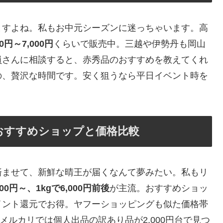
ますよね。私もお中元シーズンに迷っちゃいます。高
0円～7,000円
くらいで販売中。三越や伊勢丹も岡山
員さんに相談すると、赤秀品のおすすめを教えてくれ
の、贅沢な時間です。安く狙うなら平日イベント時を
おすすめショップと価格比較
済ませて、新鮮な晴王が届くなんて夢みたい。私もリ
000円～、1kgで6,000円前後
が主流。おすすめショッ
イント還元でお得。ヤフーショッピングも似た価格帯
 メルカリでは個人出品の訳あり品が2,000円台で見つ