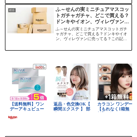
や、ネットで安く買える場所、価格の目
安などを手短に紹介します。ドンキホー
ふ～せんの実ミニチュアマスコッ
総合
テでゴルフ用品を扱ってい...
トガチャガチャ、どこで買える？
ドンキやイオン、ヴィレヴァンに
売ってる？
ふ～せんの実ミニチュアマスコットガチ
ャガチャ、どこで買える？ドンキやイオ
ン、ヴィレヴァンに売ってる？この記事
ではロッテのふ～せんの実ミニチュアマ
スコットを売っている取扱店や、平均的
な値段、安く買える場所などを手短に紹
介します。店舗/サイト商...