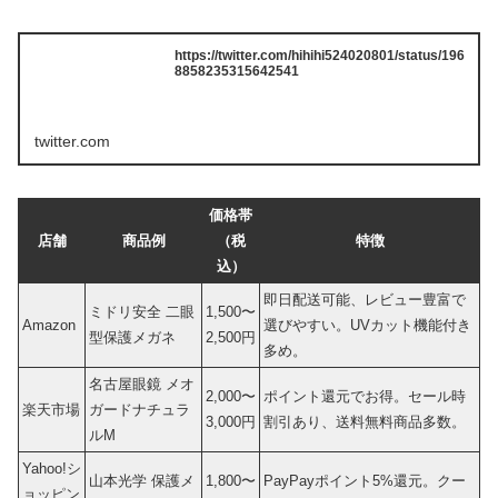
https://twitter.com/hihihi524020801/status/196
8858235315642541
twitter.com
価格帯
店舗
商品例
（税
特徴
込）
即日配送可能、レビュー豊富で
ミドリ安全 二眼
1,500〜
Amazon
選びやすい。UVカット機能付き
型保護メガネ
2,500円
多め。
名古屋眼鏡 メオ
2,000〜
ポイント還元でお得。セール時
楽天市場
ガードナチュラ
3,000円
割引あり、送料無料商品多数。
ルM
Yahoo!シ
山本光学 保護メ
1,800〜
PayPayポイント5%還元。クー
ョッピン