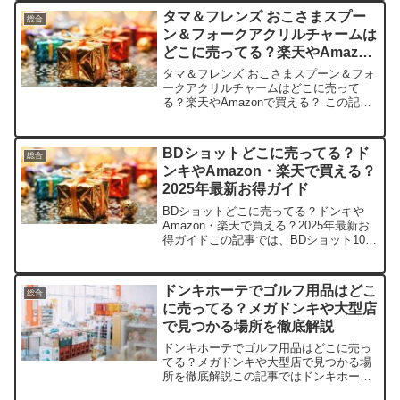
は、つぶつぶアイス（ディッピンドッ
タマ＆フレンズ おこさまスプー
総合
ツ）の取扱店や平均...
ン＆フォークアクリルチャームは
どこに売ってる？楽天やAmazon
で買える？
タマ＆フレンズ おこさまスプーン＆フォ
ークアクリルチャームはどこに売って
る？楽天やAmazonで買える？ この記事
では、タマ＆フレンズ おこさまスプーン
＆フォークアクリルチャームを売ってい
る取扱店や、平均的な値段、安く買える
BDショットどこに売ってる？ド
総合
場所などを手短に...
ンキやAmazon・楽天で買える？
2025年最新お得ガイド
BDショットどこに売ってる？ドンキや
Amazon・楽天で買える？2025年最新お
得ガイドこの記事では、BDショット100
を売っている取扱店や平均的な値段、安
く買える場所などを手短に紹介します。
SNSで話題の美容液、気になりません
ドンキホーテでゴルフ用品はどこ
総合
か？店舗平均...
に売ってる？メガドンキや大型店
で見つかる場所を徹底解説
ドンキホーテでゴルフ用品はどこに売っ
てる？メガドンキや大型店で見つかる場
所を徹底解説この記事ではドンキホーテ
で販売されているゴルフ用品の取扱店舗