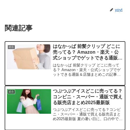
yoyt
関連記事
はなかっぱ 前髪クリップ どこに
総合
売ってる？ Amazon・楽天・公
式ショップでゲットできる通販＆
店舗まとめ
はなかっぱ 前髪クリップ どこに売って
る？ Amazon・楽天・公式ショップでゲ
ットできる通販＆店舗まとめこの記事で
は、はなかっぱ 前髪クリップを売ってい
る取扱店や平均価格、安く買える場所を
サクッと紹介します。可愛いキャラグッ
つぶつぶアイスどこに売ってる？
総合
ズに心奪われち...
コンビニ・スーパー・通販で買え
る販売店まとめ2025最新版
つぶつぶアイスどこに売ってる？コンビ
ニ・スーパー・通販で買える販売店まと
め2025最新版 夏の暑い日に、口の中でサ
ラサラ溶けるあのつぶつぶアイスに、心
奪われたことありませんか？ この記事で