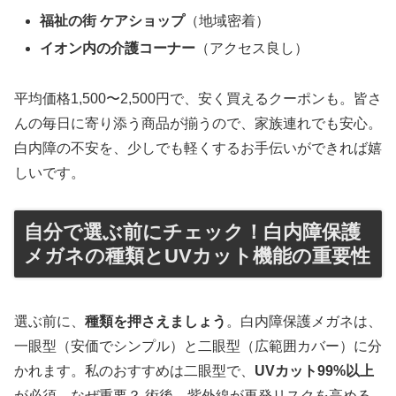
福祉の街 ケアショップ
（地域密着）
イオン内の介護コーナー
（アクセス良し）
平均価格1,500〜2,500円で、安く買えるクーポンも。皆さ
んの毎日に寄り添う商品が揃うので、家族連れでも安心。
白内障の不安を、少しでも軽くするお手伝いができれば嬉
しいです。
自分で選ぶ前にチェック！白内障保護
メガネの種類とUVカット機能の重要性
選ぶ前に、
種類を押さえましょう
。白内障保護メガネは、
一眼型（安価でシンプル）と二眼型（広範囲カバー）に分
かれます。私のおすすめは二眼型で、
UVカット99%以上
が必須。なぜ重要？ 術後、紫外線が再発リスクを高める