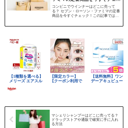
ク！
コンビニでウインナーはどこに売って
る？ セブン・ローソン・ファミマの定番
商品を今すぐチェック！この記事では、
コンビニのウインナーを売っている取扱
店や、平均的な値段、安く買える場所な
どを手短に紹介します。店舗商品例平均
価格（税込）容量/本数備...
マシェリシャンプーはどこに売ってる？
ドラッグストアや通販で確実に手に入れ
る方法