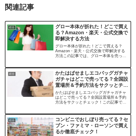
関連記事
グロー本体が折れた！どこで買え
総合
る？Amazon・楽天・公式交換で
即解決する方法
グロー本体が折れた！どこで買える？
Amazon・楽天・公式交換で即解決する
方法この記事では、グロー本体を売って
いる取扱店や平均的な値段、安く買える
場所などを手短に紹介します。突然の故
障で困っているあなたに、すぐに役立つ
かたはばせましエコバッグガチャ
総合
情報をまとめました。店...
ガチャはどこで売ってる？全国設
置場所＆予約方法をサクッとチェ
ック！
かたはばせましエコバッグガチャガチャ
はどこで売ってる？全国設置場所＆予約
方法をサクッとチェック！この記事で
は、かたはばせましエコバッグを売って
いる取扱店や、平均的な値段、安く買え
る場所などを手短に紹介します。かわい
コンビニでおしぼり売ってる？セ
総合
いクマさんがエコバッグに変...
ブン・ファミマ・ローソンで買え
るか徹底チェック！