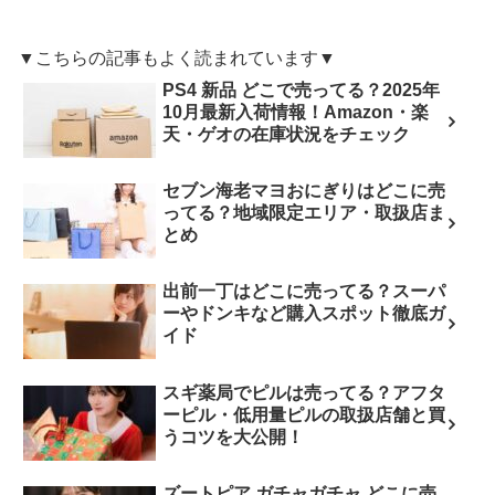
▼こちらの記事もよく読まれています▼
PS4 新品 どこで売ってる？2025年
10月最新入荷情報！Amazon・楽
天・ゲオの在庫状況をチェック
セブン海老マヨおにぎりはどこに売
ってる？地域限定エリア・取扱店ま
とめ
出前一丁はどこに売ってる？スーパ
ーやドンキなど購入スポット徹底ガ
イド
スギ薬局でピルは売ってる？アフタ
ーピル・低用量ピルの取扱店舗と買
うコツを大公開！
ズートピア ガチャガチャ どこに売