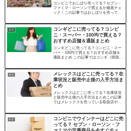
コンビニでおしぼり売ってる？セブン・
ファミマ・ローソンで買えるか徹底チェ
ック！この記事ではおしぼりを売ってい
る取扱店や、平均的な値段、安く買える
場所などを手短に紹介します。日常の小
さな困りごとをサクッと解決しましょ
コンギどこに売ってる？コンビ
総合
う。店舗商品例価格（税込）...
ニ・スーパー・100均で買える？
おすすめ店舗＆通販まとめ
コンギどこに売ってる？コンビニ・スー
パー・100均で買える？おすすめ店舗＆
通販まとめ この記事ではコンギ（韓国伝
統おもちゃ）を売っている取扱店や、平
均的な値段、安く買える場所などを手短
に紹介します。店舗/サイト平均価格おす
メレックスはどこに売ってる？在
総合
すめポイント在庫状...
庫状況と販売中止後の入手方法ま
とめ
メレックスはどこに売ってる？在庫状況
と販売中止後の入手方法まとめこの記事
ではメレックスを売っている取扱店や、
販売中止の背景、今でも入手できる場所
について紹介します。なぜメレックスが
販売中止になったのか？メレックスは、
コンビニでウインナーはどこに売
総合
長年にわたって多くの人に...
ってる？ セブン・ローソン・フ
ァミマの定番商品を今すぐチェッ