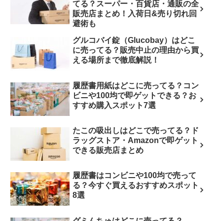
てる？スーパー・百貨店・通販の全
販売店まとめ！入荷日&売り切れ回
避術も
グルコバイ錠（Glucobay）はどこ
に売ってる？販売中止の理由から買
える場所まで徹底解説！
履歴書用紙はどこに売ってる？コン
ビニや100均で即ゲットできる？お
すすめ購入スポット7選
たこの吸出しはどこで売ってる？ド
ラッグストア・Amazonで即ゲット
できる販売店まとめ
履歴書はコンビニや100均で売って
る？今すぐ買えるおすすめスポット
8選
グミんちゅはどこに売ってる？