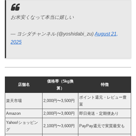
お米安くなって本当に嬉しい
— ヨシダチャンネル (@yoshidabi_zu)
August 21,
2025
価格帯（5kg換
店舗名
特徴
算）
ポイント還元・レビュー豊
楽天市場
2,000円〜3,500円
富
Amazon
2,000円〜3,800円
即日発送・定期便あり
Yahoo!ショッピン
2,100円〜3,600円
PayPay還元で実質最安も
グ