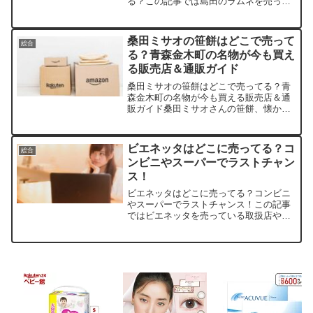
る？この記事では島田のラムネを売って
いる取扱店や、平均的な値段、安く買え
る場所などを手短に紹介します。夏の暑
い日にシュワッと喉越しがいいんですよ
桑田ミサオの笹餅はどこで売って
総合
ね、懐かしい味に癒されます...
る？青森金木町の名物が今も買え
る販売店＆通販ガイド
桑田ミサオの笹餅はどこで売ってる？青
森金木町の名物が今も買える販売店＆通
販ガイド桑田ミサオさんの笹餅、懐かし
い味に心惹かれますよね。この記事で
は、ミサオおばあちゃんの笹餅を取扱う
店舗や平均価格、安く買えるコツをサク
ビエネッタはどこに売ってる？コ
総合
ッと紹介します。きっとお役...
ンビニやスーパーでラストチャン
ス！
ビエネッタはどこに売ってる？コンビニ
やスーパーでラストチャンス！この記事
ではビエネッタを売っている取扱店や、
平均的な値段、安く買える場所などを手
短に紹介します。なぜビエネッタが突然
販売終了になるのか？ライセンス契約と
は？子どものころからの思...