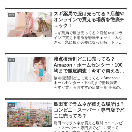
らしいパッケージにキュンときません
か？この記事では、キャンディドールを
売っている取扱店や平均的な値段、安く
スギ薬局で服は売ってる？店舗や
総合
買える場所などを手短に...
オンラインで買える場所を徹底チ
ェック！
スギ薬局で服は売ってる？店舗やオンラ
インで買える場所を徹底チェック！みな
さん、急に服が必要になった時、ドラッ
グストアで揃うなんて想像したことあり
ますか？この記事ではスギ薬局の服の取
扱店や平均価格、安く買えるスポットを
接点復活剤どこに売ってる？
総合
サクッと紹介します。意外...
Amazon・ホームセンター・100
均まで徹底調査！今すぐ買えるお
すすめ店舗一覧
接点復活剤どこに売ってる？Amazon・
ホームセンター・100均まで徹底調査！
今すぐ買えるおすすめ店舗一覧 突然のス
イッチトラブルでイライラしていません
か？そんな時に欠かせない接点復活剤の
販売店や平均価格、安く買える場所をサ
島田市でラムネが買える場所は？
総合
クッと紹介します...
コンビニ・スーパー・専門店でど
こに売ってる？
島田市でラムネが買える場所は？コンビ
ニ・スーパー・専門店でどこに売って