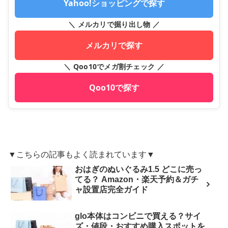
Yahoo!ショッピングで探す
＼ メルカリで掘り出し物 ／
メルカリで探す
＼ Qoo10でメガ割チェック ／
Qoo10で探す
▼こちらの記事もよく読まれています▼
おはぎのぬいぐるみ1.5 どこに売っ
てる？ Amazon・楽天予約＆ガチ
ャ設置店完全ガイド
glo本体はコンビニで買える？サイ
ズ・値段・おすすめ購入スポットを