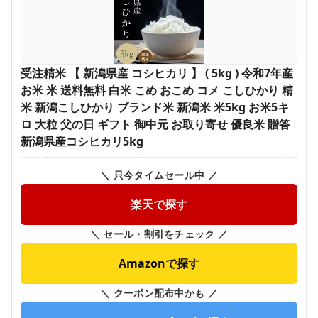
受注精米 【 新潟県産 コシヒカリ 】 ( 5kg ) 令和7年産
お米 米 送料無料 白米 こめ おこめ コメ こしひかり 精
米 新潟こしひかり ブランド米 新潟米 米5kg お米5キ
ロ 大粒 父の日 ギフト 御中元 お取り寄せ 優良米 贈答
新潟県産コシヒカリ5kg
＼ 只今タイムセール中 ／
楽天で探す
＼ セール・割引をチェック ／
Amazonで探す
＼ クーポン配布中かも ／