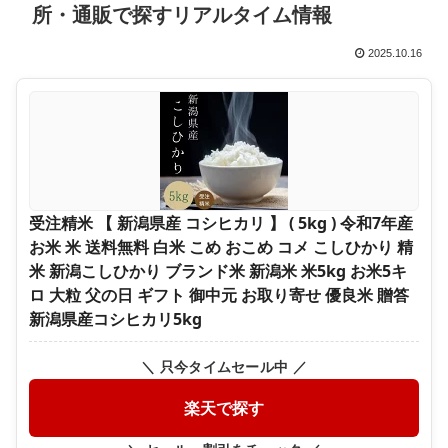
所・通販で探すリアルタイム情報
2025.10.16
受注精米 【 新潟県産 コシヒカリ 】 ( 5kg ) 令和7年産
お米 米 送料無料 白米 こめ おこめ コメ こしひかり 精
米 新潟こしひかり ブランド米 新潟米 米5kg お米5キ
ロ 大粒 父の日 ギフト 御中元 お取り寄せ 優良米 贈答
新潟県産コシヒカリ5kg
＼ 只今タイムセール中 ／
楽天で探す