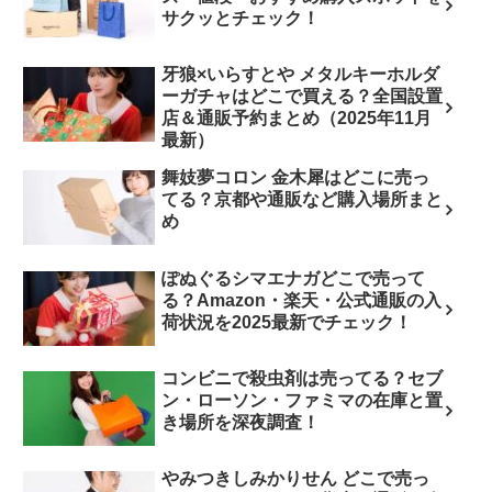
サクッとチェック！
牙狼×いらすとや メタルキーホルダ
ーガチャはどこで買える？全国設置
店＆通販予約まとめ（2025年11月
最新）
舞妓夢コロン 金木犀はどこに売っ
てる？京都や通販など購入場所まと
め
ぽぬぐるシマエナガどこで売って
る？Amazon・楽天・公式通販の入
荷状況を2025最新でチェック！
コンビニで殺虫剤は売ってる？セブ
ン・ローソン・ファミマの在庫と置
き場所を深夜調査！
やみつきしみかりせん どこで売っ