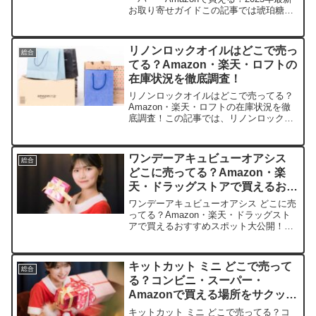
お取り寄せガイドこの記事では琥珀糖を
売っている取扱店や、平均的な値段、安
く買える場所などを手短に紹介します。
店舗商品例平均価格特徴Amazon琥珀糖
リノンロックオイルはどこで売っ
総合
苺・みかん...
てる？Amazon・楽天・ロフトの
在庫状況を徹底調査！
リノンロックオイルはどこで売ってる？
Amazon・楽天・ロフトの在庫状況を徹
底調査！この記事では、リノンロックオ
イルの取扱店や平均価格、安く買えるス
ポットを手短に紹介します。巻き髪が崩
れやすい毎日に、きっと救いの手になる
ワンデーアキュビューオアシス
総合
はずです。店舗価格目...
どこに売ってる？Amazon・楽
天・ドラッグストアで買えるおす
すめスポット大公開！
ワンデーアキュビューオアシス どこに売
ってる？Amazon・楽天・ドラッグスト
アで買えるおすすめスポット大公開！こ
の記事ではワンデーアキュビューオアシ
スを売っている取扱店や、平均的な値
段、安く買える場所などを手短に紹介し
キットカット ミニ どこで売って
総合
ます。コンタクト選び...
る？コンビニ・スーパー・
Amazonで買える場所をサクッと
チェック！
キットカット ミニ どこで売ってる？コ