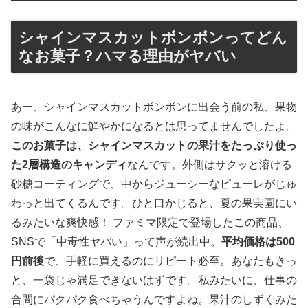
シャインマスカットボンボンってどん
なお菓子？ハマる理由がヤバい
あー、シャインマスカットボンボンに出会う前の私、果物
の味がこんなに鮮やかになるとは思ってませんでしたよ。
このお菓子は、シャインマスカットの果汁をたっぷり使っ
た2層構造のキャンディ
なんです。外側はサクッと溶ける
砂糖コーティングで、中からジューシーなピューレがじゅ
わっと出てくるんです。ひと口かじると、夏の果実園にい
るみたいな爽快感！ ファミマ限定で登場したこの商品、
SNSで「中毒性ヤバい」って声が続出中。
平均価格は500
円前後
で、手軽に買えるのにリピート必至。あなたもきっ
と、一袋じゃ満足できないはずです。私みたいに、仕事の
合間にパクパク食べちゃうんですよね。果汁のしずくみた