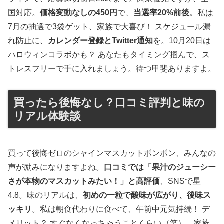
国対応。
価格変動なしの450円
で、
当選率20%前後
。私は
7月の抽選で3袋ゲット、家族で大喜び！ スケジュール漏
れ防止に、
カレンダー登録とTwitter通知
を。10月20日は
ハロウィンコラボかも？ あなたもタイミング掴んで、ス
トレスフリーで手に入れましょう。待つ甲斐ありますよ。
買ったら後悔なし？口コミ評判と味の
リアル体験談
買って後悔ゼロのシャインマスカットボンボン、みんなの
声が励みになりますよね。
口コミでは「果汁のジューシー
さが本物のマスカットみたい！」と高評価
、SNSで星
4.8。味のリアルは、
初めの一粒で酸味が広がり、後味ス
ッキリ
。私は朝食代わりに食べて、午前中元気持続！ デ
メリット？ すぐなくなっちゃうことくらい（笑）。家族