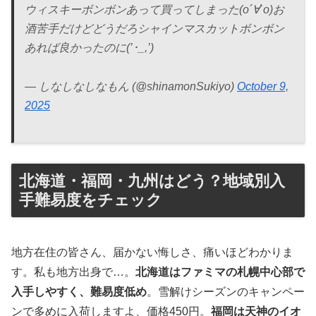
ウィスキーボンボンあって買ってしまった(о´∀`о)お
酒苦手だけどどうだろシャインマスカットボンボン
あれば良かったのに(’･_,’)
— しなしなしなもん (@shinamonSukiyo)
October 9,
2025
北海道・福岡・九州はどう？地域別入
手難易度をチェック
地方在住の皆さん、届かない悔しさ、痛いほどわかりま
す。私も地方出身で…。
北海道はファミマの札幌中心部で
入手しやすく、難易度低め
。雪解けシーズンのキャンペー
ンで多めに入荷しますよ、価格450円。
福岡は天神のイオ