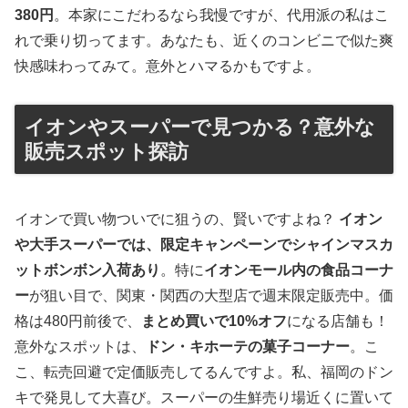
380円
。本家にこだわるなら我慢ですが、代用派の私はこ
れで乗り切ってます。あなたも、近くのコンビニで似た爽
快感味わってみて。意外とハマるかもですよ。
イオンやスーパーで見つかる？意外な
販売スポット探訪
イオンで買い物ついでに狙うの、賢いですよね？
イオン
や大手スーパーでは、限定キャンペーンでシャインマスカ
ットボンボン入荷あり
。特に
イオンモール内の食品コーナ
ー
が狙い目で、関東・関西の大型店で週末限定販売中。価
格は480円前後で、
まとめ買いで10%オフ
になる店舗も！
意外なスポットは、
ドン・キホーテの菓子コーナー
。こ
こ、転売回避で定価販売してるんですよ。私、福岡のドン
キで発見して大喜び。スーパーの生鮮売り場近くに置いて