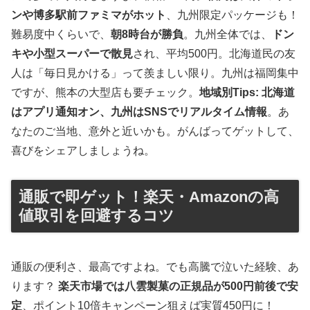
ンや博多駅前ファミマがホット
、九州限定パッケージも！
難易度中くらいで、
朝8時台が勝負
。九州全体では、
ドン
キや小型スーパーで散見
され、平均500円。北海道民の友
人は「毎日見かける」って羨ましい限り。九州は福岡集中
ですが、熊本の大型店も要チェック。
地域別Tips: 北海道
はアプリ通知オン、九州はSNSでリアルタイム情報
。あ
なたのご当地、意外と近いかも。がんばってゲットして、
喜びをシェアしましょうね。
通販で即ゲット！楽天・Amazonの高
値取引を回避するコツ
通販の便利さ、最高ですよね。でも高騰で泣いた経験、あ
ります？
楽天市場では八雲製菓の正規品が500円前後で安
定
、ポイント10倍キャンペーン狙えば実質450円に！