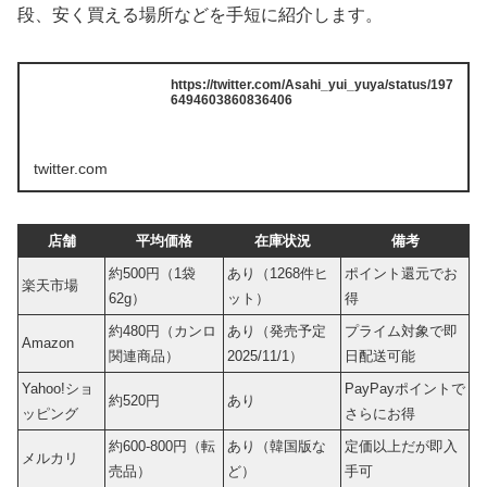
段、安く買える場所などを手短に紹介します。
https://twitter.com/Asahi_yui_yuya/status/197
6494603860836406
twitter.com
店舗
平均価格
在庫状況
備考
約500円（1袋
あり（1268件ヒ
ポイント還元でお
楽天市場
62g）
ット）
得
約480円（カンロ
あり（発売予定
プライム対象で即
Amazon
関連商品）
2025/11/1）
日配送可能
Yahoo!ショ
PayPayポイントで
約520円
あり
ッピング
さらにお得
約600-800円（転
あり（韓国版な
定価以上だが即入
メルカリ
売品）
ど）
手可