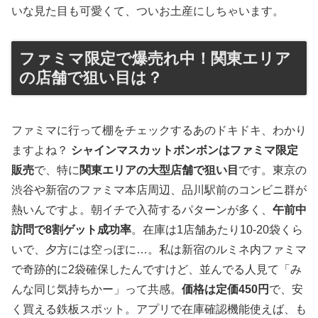
いな見た目も可愛くて、ついお土産にしちゃいます。
ファミマ限定で爆売れ中！関東エリア
の店舗で狙い目は？
ファミマに行って棚をチェックするあのドキドキ、わかり
ますよね？
シャインマスカットボンボンはファミマ限定
販売
で、特に
関東エリアの大型店舗で狙い目
です。東京の
渋谷や新宿のファミマ本店周辺、品川駅前のコンビニ群が
熱いんですよ。朝イチで入荷するパターンが多く、
午前中
訪問で8割ゲット成功率
。在庫は1店舗あたり10-20袋くら
いで、夕方には空っぽに…。私は新宿のルミネ内ファミマ
で奇跡的に2袋確保したんですけど、並んでる人見て「み
んな同じ気持ちかー」って共感。
価格は定価450円
で、安
く買える鉄板スポット。アプリで在庫確認機能使えば、も