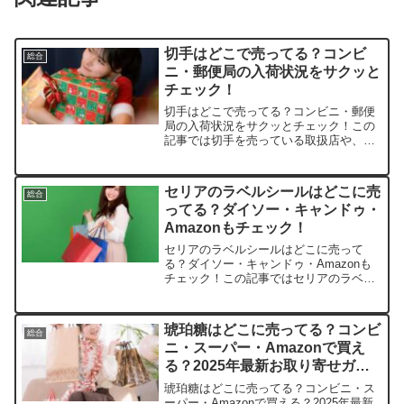
切手はどこで売ってる？コンビ
総合
ニ・郵便局の入荷状況をサクッと
チェック！
切手はどこで売ってる？コンビニ・郵便
局の入荷状況をサクッとチェック！この
記事では切手を売っている取扱店や、平
均的な値段、安く買える場所などを手短
に紹介します。店舗平均価格（84円切手
1枚）備考楽天市場80円セット販売が多
セリアのラベルシールはどこに売
総合
く、送料無料キャンペ...
ってる？ダイソー・キャンドゥ・
Amazonもチェック！
セリアのラベルシールはどこに売って
る？ダイソー・キャンドゥ・Amazonも
チェック！この記事ではセリアのラベル
シールを売っている取扱店や、平均的な
値段、安く買える場所などを手短に紹介
します。店舗商品例平均価格在庫状況
琥珀糖はどこに売ってる？コンビ
総合
Amazonエーワン ラ...
ニ・スーパー・Amazonで買え
る？2025年最新お取り寄せガイ
ド
琥珀糖はどこに売ってる？コンビニ・ス
ーパー・Amazonで買える？2025年最新