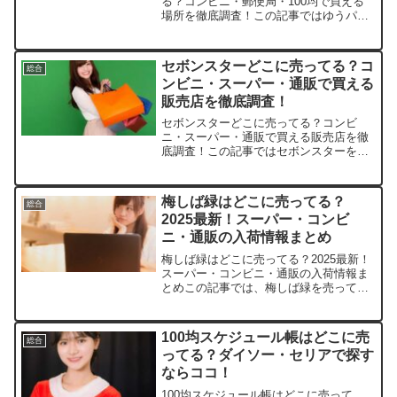
る？コンビニ・郵便局・100均で買える
場所を徹底調査！この記事ではゆうパケ
ットポストを売っている取扱店や、平均
的な値段、安く買える場所などを手短に
紹介します。店舗商品例価格（税込）備
セボンスターどこに売ってる？コ
総合
考楽天市場ゆうパケット...
ンビニ・スーパー・通販で買える
販売店を徹底調査！
セボンスターどこに売ってる？コンビ
ニ・スーパー・通販で買える販売店を徹
底調査！この記事ではセボンスターを売
っている取扱店や、平均的な値段、安く
買える場所などを手短に紹介します。通
販サイト1個あたりの平均価格BOX（10
梅しば緑はどこに売ってる？
総合
個入り）の平均価格特徴...
2025最新！スーパー・コンビ
ニ・通販の入荷情報まとめ
梅しば緑はどこに売ってる？2025最新！
スーパー・コンビニ・通販の入荷情報ま
とめこの記事では、梅しば緑を売ってい
る取扱店や、平均的な値段、安く買える
場所などを手短に紹介します。懐かしい
カリカリ食感にハマったら、もう後戻り
100均スケジュール帳はどこに売
総合
できませんよ！店舗商...
ってる？ダイソー・セリアで探す
ならココ！
100均スケジュール帳はどこに売って