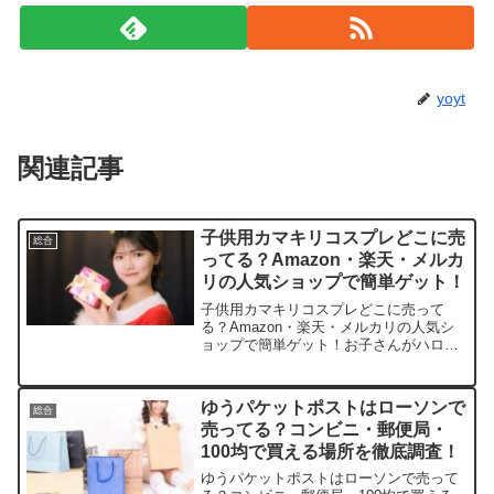
yoyt
関連記事
子供用カマキリコスプレどこに売
総合
ってる？Amazon・楽天・メルカ
リの人気ショップで簡単ゲット！
子供用カマキリコスプレどこに売って
る？Amazon・楽天・メルカリの人気シ
ョップで簡単ゲット！お子さんがハロウ
ィンでユニークな仮装を楽しむ姿、想像
するだけでワクワクしますよね。この記
事では子供用カマキリコスプレを売って
ゆうパケットポストはローソンで
総合
いる取扱店や、平均的な...
売ってる？コンビニ・郵便局・
100均で買える場所を徹底調査！
ゆうパケットポストはローソンで売って