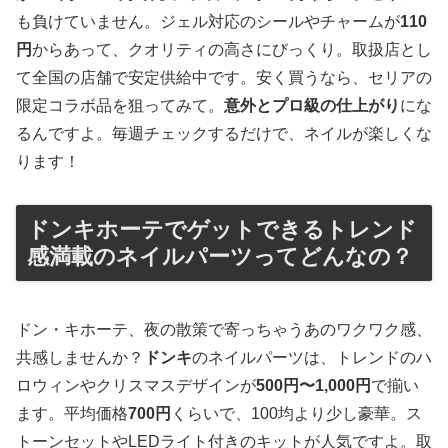
も負けていません。ジェル対応のシールやチャームが
110
円
からあって、クオリティの高さにびっくり。取扱店とし
て全国の店舗で安定供給中です。安く買うなら、セリアの
限定コラボ品を狙ってみて。
意外とプロ級の仕上がり
にな
るんですよ。毎週チェックするだけで、ネイルが楽しくな
ります！
ドンキホーテでゲットできるトレンド
感満載のネイルパーツってどんなの？
ドン・キホーテ、夜の散策で寄っちゃうあのワクワク感、
共感しませんか？
ドンキ
のネイルパーツは、トレンドのハ
ロウィンやクリスマスデザインが
500円〜1,000円
で揃い
ます。平均価格
700円
くらいで、100均より少し豪華。ス
トーンセットやLEDライト付きのキットが人気ですよ。取