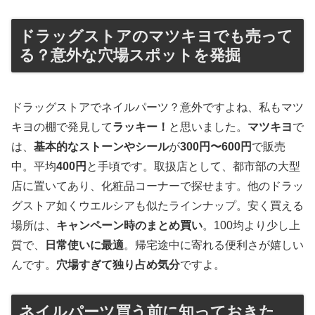
ドラッグストアのマツキヨでも売って
る？意外な穴場スポットを発掘
ドラッグストアでネイルパーツ？意外ですよね、私もマツ
キヨの棚で発見して
ラッキー！
と思いました。
マツキヨ
で
は、
基本的なストーンやシール
が
300円〜600円
で販売
中。平均
400円
と手頃です。取扱店として、都市部の大型
店に置いてあり、化粧品コーナーで探せます。他のドラッ
グストア如くウエルシアも似たラインナップ。安く買える
場所は、
キャンペーン時のまとめ買い
。100均より少し上
質で、
日常使いに最適
。帰宅途中に寄れる便利さが嬉しい
んです。
穴場すぎて独り占め気分
ですよ。
ネイルパーツ買う前に知っておきた