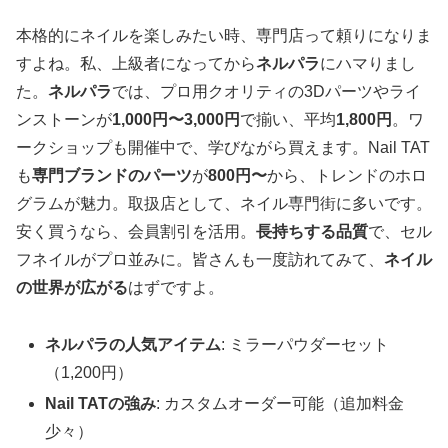
本格的にネイルを楽しみたい時、専門店って頼りになりま
すよね。私、上級者になってから
ネルパラ
にハマりまし
た。
ネルパラ
では、プロ用クオリティの3Dパーツやライ
ンストーンが
1,000円〜3,000円
で揃い、平均
1,800円
。ワ
ークショップも開催中で、学びながら買えます。Nail TAT
も
専門ブランドのパーツ
が
800円〜
から、トレンドのホロ
グラムが魅力。取扱店として、ネイル専門街に多いです。
安く買うなら、会員割引を活用。
長持ちする品質
で、セル
フネイルがプロ並みに。皆さんも一度訪れてみて、
ネイル
の世界が広がる
はずですよ。
ネルパラの人気アイテム
: ミラーパウダーセット
（1,200円）
Nail TATの強み
: カスタムオーダー可能（追加料金
少々）