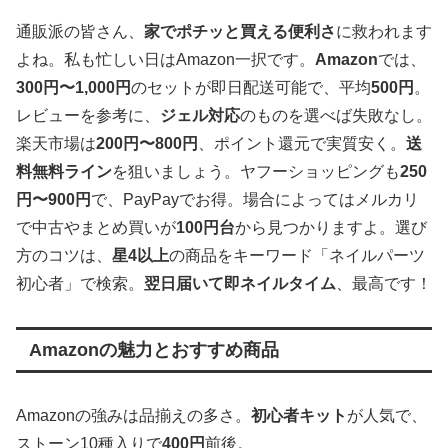
通販派の皆さん、
家でポチッと買える便利さ
に救われます
よね。私も忙しい日はAmazon一択です。
Amazon
では、
300円〜1,000円
のセットが即日配送可能で、平均
500円
。
レビューを参考に、
ジェル対応
のものを選べば失敗なし。
楽天市場は
200円〜800円
、ポイント還元で実質安く。
送
料無料ライン
を狙いましょう。ヤフーショッピングも
250
円〜900円
で、PayPayでお得。場合によってはメルカリ
で中古やまとめ買いが
100円台
から見つかりますよ。選び
方のコツは、
星4以上
の商品をキーワード「ネイルパーツ
初心者」で検索。
翌日届いて即ネイルタイム
、最高です！
Amazonの魅力とおすすめ商品
Amazonの強みは品揃えの多さ。
初心者キット
が人気で、
ストーン10種入りで
400円
前後。