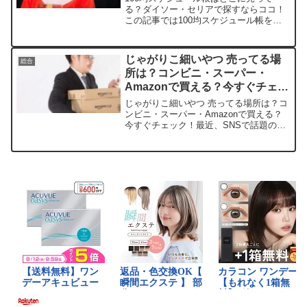
る？ダイソー・セリアで探すならココ！
この記事では100均スケジュール帳を売
っている取扱店や、平均的な値段、安く
買える場所などを手短に紹介します。店
舗名価格帯特徴ダイソー110円～220円種
じゃがりこ細いやつ 売ってる場
総合
類が豊富で日曜始...
所は？コンビニ・スーパー・
Amazonで買える？今すぐチェッ
ク！
じゃがりこ細いやつ 売ってる場所は？コ
ンビニ・スーパー・Amazonで買える？
今すぐチェック！最近、SNSで話題のじ
ゃがりこ細いやつ、サクサク食感がクセ
になって止まらないですよね。私も一度
ハマったら、ついついリピートしちゃい
ます。この記事で...