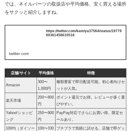
では、ネイルパーツの取扱店や平均価格、安く買える場所
をサクッと紹介しますね。
https://twitter.com/kamiya37564/status/19779
00361458610518
twitter.com
店舗/サイト
平均価格
特徴
300〜
種類豊富で即日配送可能。初心者向けセ
Amazon
1,000円
ットが人気。
200〜800
ポイント還元でお得。レビューが多く選
楽天市場
円
びやすい。
Yahoo!ショッピ
250〜900
PayPay対応でさらにお買い得。限定セ
ング
円
ールあり。
100均（ダイソー
100〜330
プチプラで気軽に試せる。店舗で即ゲッ