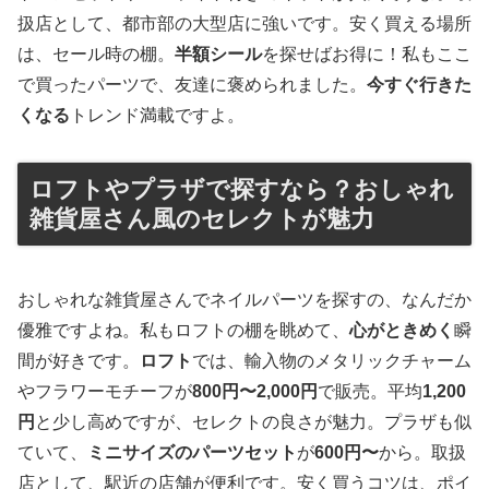
扱店として、都市部の大型店に強いです。安く買える場所
は、セール時の棚。
半額シール
を探せばお得に！私もここ
で買ったパーツで、友達に褒められました。
今すぐ行きた
くなる
トレンド満載ですよ。
ロフトやプラザで探すなら？おしゃれ
雑貨屋さん風のセレクトが魅力
おしゃれな雑貨屋さんでネイルパーツを探すの、なんだか
優雅ですよね。私もロフトの棚を眺めて、
心がときめく
瞬
間が好きです。
ロフト
では、輸入物のメタリックチャーム
やフラワーモチーフが
800円〜2,000円
で販売。平均
1,200
円
と少し高めですが、セレクトの良さが魅力。プラザも似
ていて、
ミニサイズのパーツセット
が
600円〜
から。取扱
店として、駅近の店舗が便利です。安く買うコツは、ポイ