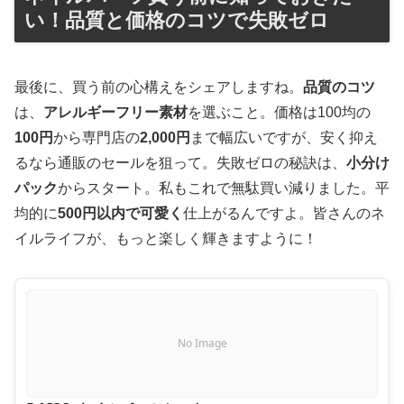
い！品質と価格のコツで失敗ゼロ
最後に、買う前の心構えをシェアしますね。
品質のコツ
は、
アレルギーフリー素材
を選ぶこと。価格は100均の
100円
から専門店の
2,000円
まで幅広いですが、安く抑え
るなら通販のセールを狙って。失敗ゼロの秘訣は、
小分け
パック
からスタート。私もこれで無駄買い減りました。平
均的に
500円以内で可愛く
仕上がるんですよ。皆さんのネ
イルライフが、もっと楽しく輝きますように！
No Image