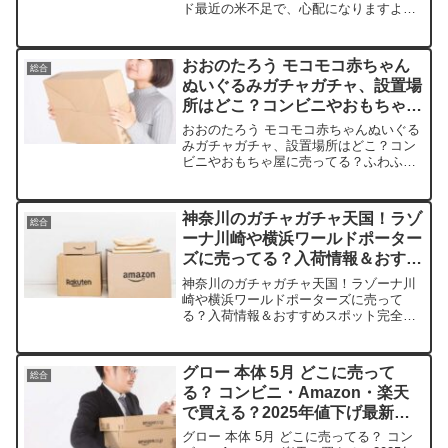
ド最近の米不足で、心配になりますよ
ね。私もスーパーで棚が空っぽを見てド
キドキしました。この記事では、備蓄米
の取扱店や平均価格、安く買えるスポッ
おおのたろう モコモコ赤ちゃん
総合
トを手短に紹介します。...
ぬいぐるみガチャガチャ、設置場
所はどこ？コンビニやおもちゃ屋
に売ってる？
おおのたろう モコモコ赤ちゃんぬいぐる
みガチャガチャ、設置場所はどこ？コン
ビニやおもちゃ屋に売ってる？ふわふわ
のモコモコ赤ちゃんに、心が溶けちゃい
ますよね。この記事では、おおのたろう
モコモコ赤ちゃんぬいぐるみを売ってい
神奈川のガチャガチャ天国！ラゾ
総合
る取扱店や、平均的な...
ーナ川崎や横浜ワールドポーター
ズに売ってる？入荷情報＆おすす
めスポット完全ガイド
神奈川のガチャガチャ天国！ラゾーナ川
崎や横浜ワールドポーターズに売って
る？入荷情報＆おすすめスポット完全ガ
イドこの記事では人気のガチャガチャを
売っている取扱店や、平均的な値段、安
く買える場所などを手短に紹介します。
グロー 本体 5月 どこに売って
総合
ガチャ熱に共感！一緒に回し...
る？ コンビニ・Amazon・楽天
で買える？2025年値下げ最新ま
とめ
グロー 本体 5月 どこに売ってる？ コン