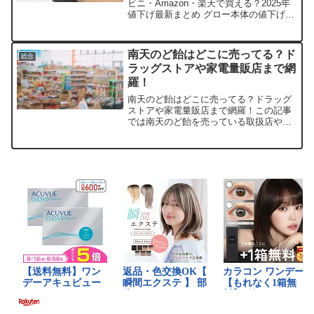
ビニ・Amazon・楽天で買える？2025年
値下げ最新まとめ グロー本体の値下げニ
ュース、気になりませんか？ 手軽に始め
やすい価格になって、ますます魅力的で
すよね。この記事では、取扱店や平均価
南天のど飴はどこに売ってる？ド
総合
格、安...
ラッグストアや家電量販店まで網
羅！
南天のど飴はどこに売ってる？ドラッグ
ストアや家電量販店まで網羅！この記事
では南天のど飴を売っている取扱店や、
平均的な値段、安く買える場所などを手
短に紹介します。店舗名参考価格（税
込）備考楽天市場約280～350円まとめ買
いあり・公式取扱あり...