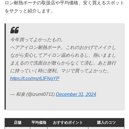
ロン耐熱ポーチの取扱店や平均価格、安く買えるスポット
をサクッと紹介します。
今年買ってよかったもの。
ヘアアイロン耐熱ポーチ。これのおかげでメイクし
ながら安心してアイロン温められるし、熱いままし
まえるので洗面台が散らからなくて済む。あと旅行
に持っていく時に便利。マジで買ってよかった。
https://t.co/rmz6JFNgYP
— 和泉 (@izumi0711)
December 31, 2024
店舗
平均価格
おすすめポイント
購入のコツ