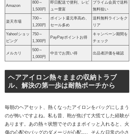
800～
即日配送で便利、レビ
プライム会員で送料
Amazon
1,500円
ュー豊富
無料狙い
700～
ポイント還元率高め、
送料無料ラインをク
楽天市場
1,200円
セール多め
リア
Yahoo!ショッ
750～
キャンペーン期間を
PayPayポイントお得
ピング
1,300円
チェック
500～
メルカリ
中古でお買い得
出品者評価を確認
1,000円
ヘアアイロン熱々ままの収納トラブ
ル、解決の第一歩は耐熱ポーチから
毎朝のヘアセット、熱くなったアイロンをバッグにしまう
のが怖いですよね。私も昔、鞄が焦げて大慌てした経験が
あります。あの熱々状態でそのままポイッと入れると、火
傷の心配やバッグのダメージが心配…。そんな日常の小さ