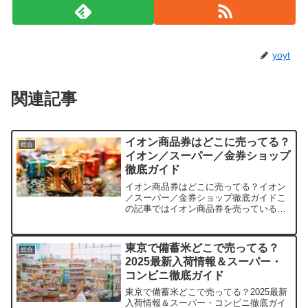
yoyt
関連記事
イオン商品券はどこに売ってる？
総合
イオン／スーパー／金券ショップ
徹底ガイド
イオン商品券はどこに売ってる？イオン
／スーパー／金券ショップ徹底ガイドこ
の記事ではイオン商品券を売っている取
扱店や、平均的な値段、安く買える場所
などを手短に紹介します。販売店価格帯
備考楽天市場額面価格＋手数料ありポイ
東京で備蓄米どこで売ってる？
総合
ント還元ありAmazon...
2025最新入荷情報＆スーパー・
コンビニ徹底ガイド
東京で備蓄米どこで売ってる？2025最新
入荷情報＆スーパー・コンビニ徹底ガイ