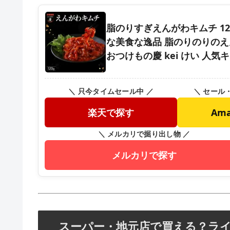
脂のりすぎえんがわキムチ 12
な美食な逸品 脂のりのりの
おつけもの慶 kei けい 人
＼ 只今タイムセール中 ／
＼ セール
楽天で探す
Am
＼ メルカリで掘り出し物 ／
メルカリで探す
スーパー・地元店で買える？ラ