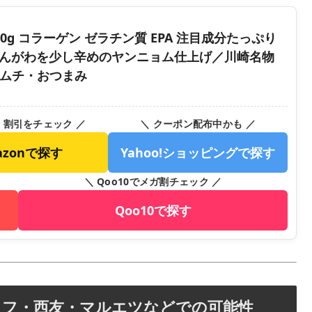
0g コラーゲン ゼラチン質 EPA 注目成分たっぷり
えんがわを少し辛めのヤンニョム仕上げ／川崎名物
気キムチ・おつまみ
・割引をチェック ／
＼ クーポン配布中かも ／
azonで探す
Yahoo!ショッピングで探す
＼ Qoo10でメガ割チェック ／
Qoo10で探す
イフ・西友・マルエツなどでの可能性