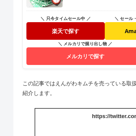
＼ 只今タイムセール中 ／
＼ セール
楽天で探す
Am
＼ メルカリで掘り出し物 ／
メルカリで探す
この記事ではえんがわキムチを売っている取
紹介します。
https://twitter.