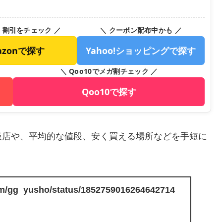
・割引をチェック ／
＼ クーポン配布中かも ／
azonで探す
Yahoo!ショッピングで探す
＼ Qoo10でメガ割チェック ／
Qoo10で探す
扱店や、平均的な値段、安く買える場所などを手短に
com/gg_yusho/status/1852759016264642714