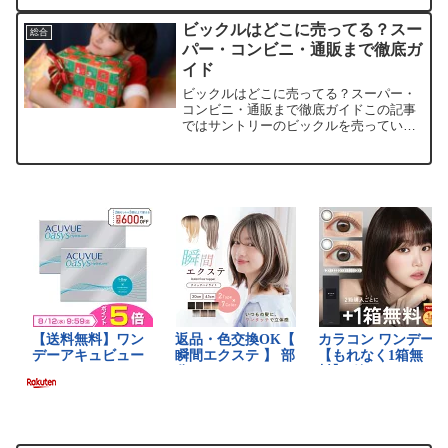
んだか心がほっこり温まりますよね。こ
の記事では、木製クリスマスオーナメン
ビックルはどこに売ってる？スー
総合
トを売っている取...
パー・コンビニ・通販まで徹底ガ
イド
ビックルはどこに売ってる？スーパー・
コンビニ・通販まで徹底ガイドこの記事
ではサントリーのビックルを売っている
取扱店や、平均的な値段、そして安く買
える場所を手短に紹介します。販売店参
考価格（税込）特徴楽天市場約120円～
180円まとめ買いがし...