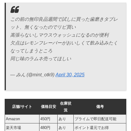
この前の無印良品週間で試しに買った歯磨きタブレ
ット、無くなったのでリピ買い
嵩張らないしマウスウォッシュになるのが便利
欠点はレモンフレーバーがおいしくて飲み込みたく
なってしまうところ
同じ味のラムネ売ってほしい
— みん (@mint_otk9)
April 30, 2025
在庫状
店舗/サイト
価格目安
備考
況
Amazon
450円
あり
プライムで即日配送可能
楽天市場
480円
あり
ポイント還元でお得