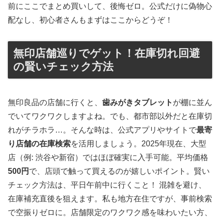
前にここでまとめ買いして、後悔ゼロ。公式だけに偽物心
配なし、初心者さんもまずはここからどうぞ！
無印店舗巡りでゲット！在庫切れ回避
の賢いチェック方法
無印良品の店舗に行くと、
歯みがきタブレット
が棚に並ん
でいてワクワクしますよね。でも、都市部以外だと在庫切
れがチラホラ…。そんな時は、公式アプリやサイトで
最寄
り店舗の在庫検索
を活用しましょう。2025年現在、大型
店（例: 渋谷や新宿）ではほぼ確実に入手可能。平均価格
500円
で、店頭で触って買えるのが嬉しいポイント。賢い
チェック方法は、平日午前中に行くこと！ 混雑を避け、
在庫補充直後を狙えます。私も地方在住ですが、事前検索
で空振りゼロに。店舗限定のワクワク感を味わいたい方、