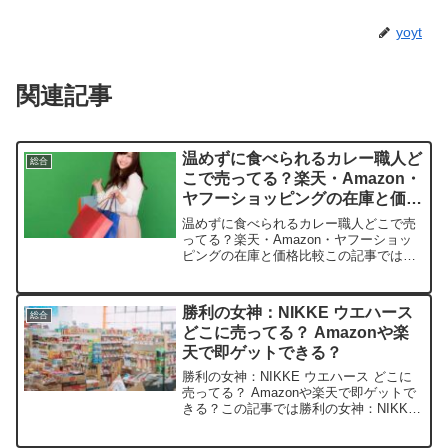
yoyt
関連記事
温めずに食べられるカレー職人ど
総合
こで売ってる？楽天・Amazon・
ヤフーショッピングの在庫と価格
比較
温めずに食べられるカレー職人どこで売
ってる？楽天・Amazon・ヤフーショッ
ピングの在庫と価格比較この記事では温
めずに食べられるカレー職人を売ってい
る取扱店や、平均的な値段、安く買える
場所などを手短に紹介します。店舗価格
勝利の女神：NIKKE ウエハース
総合
例（中辛3食パック×...
どこに売ってる？ Amazonや楽
天で即ゲットできる？
勝利の女神：NIKKE ウエハース どこに
売ってる？ Amazonや楽天で即ゲットで
きる？この記事では勝利の女神：NIKKE
ウエハースを売っている取扱店や、平均
的な値段、安く買える場所などを手短に