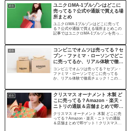
紹介します。店舗/サイト平均価格（1
ユニクロMA-1ブルゾンはどこに
総合
個）箱...
売ってる？公式や通販で買える場
所まとめ
ユニクロMA-1ブルゾンはどこに売って
る？公式や通販で買える場所まとめこの
記事ではユニクロMA-1ブルゾンを売って
いる取扱店や、平均的な値段、安く買え
る場所などを手短に紹介します。どこで
買えるのか迷っている方はぜひ参考にし
コンビニでオムツは売ってる？セ
総合
てください。販売サ...
ブン・ファミマ・ローソンでどこ
に売ってるか、リアル体験で徹底
チェック！
コンビニでオムツは売ってる？セブン・
ファミマ・ローソンでどこに売ってる
か、リアル体験で徹底チェック！この記
事ではパンパース プレミアムパンツを売
っている取扱店や、平均的な値段、安く
買える場所などを手短に紹介します。子
クリスマス オーナメント 木製 ど
総合
育て中のママパパのピンチ...
こに売ってる？Amazon・楽天・
ニトリの通販＆店舗まとめで即ゲ
ット！
クリスマス オーナメント 木製 どこに売
ってる？Amazon・楽天・ニトリの通販
＆店舗まとめで即ゲット！クリスマスツ
リーに木製オーナメントを飾ったら、な