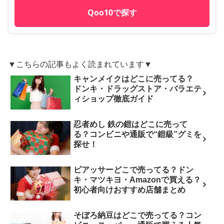
Qoo10で探す
▼こちらの記事もよく読まれています▼
キャンメイクはどこに売ってる？
ドンキ・ドラッグストア・バラエテ
ィショップ徹底ガイド
忍者めし 鉄の鎧はどこに売って
る？コンビニや通販で“鎧級”グミを
探せ！
ピアッサーどこで売ってる？ドン
キ・マツキヨ・Amazonで買える？
初心者向けおすすめ店舗まとめ
そぼろ納豆はどこで売ってる？コン