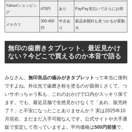
Yahoo!ショッピン
470円
あり
PayPay支払いでさらにお得
グ
300-400
中古あ
新品未開封も見つかるが変動
メルカリ
円
り
大
無印の歯磨きタブレット、最近見かけ
ない？今どこで買えるのか本音で語る
みなさん、
無印良品の歯みがきタブレット
って本当に便利
ですよね。外出先で歯磨き粉を塗るのが面倒くさくて、つ
いサボっちゃう私も、これのおかげで口内がスッキリ保て
ます。でも、最近店舗で全然見かけなくて「あれ、販売終
了？」と不安になったことありませんか？ 実は2025年10
月現在、まだまだ入手可能なんです。公式サイトや大手通
販で安定して売っていますよ。平均価格は
500円前後
で、