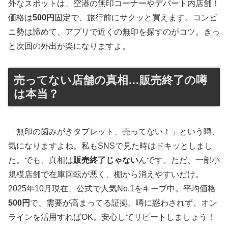
外なスポットは、空港の無印コーナーやデパート内店舗！
価格は
500円
固定で、旅行前にサクッと買えます。コンビ
ニ勢は諦めて、アプリで近くの無印を探すのがコツ。きっ
と次回の外出が楽になりますよ。
売ってない店舗の真相…販売終了の噂
は本当？
「無印の歯みがきタブレット、売ってない！」という噂、
気になりますよね。私もSNSで見た時はドキッとしまし
た。でも、真相は
販売終了じゃない
んです。ただ、一部小
規模店舗で在庫回転が悪く、棚から消えやすいだけ。
2025年10月現在、公式で人気No.1をキープ中。平均価格
500円
で、需要が高まってる証拠。噂に惑わされず、オン
ラインを活用すればOK。安心してリピートしましょう！