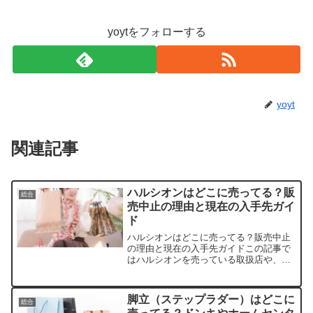
yoytをフォローする
yoyt
関連記事
ハルシオンはどこに売ってる？販
総合
売中止の理由と現在の入手先ガイ
ド
ハルシオンはどこに売ってる？販売中止
の理由と現在の入手先ガイドこの記事で
はハルシオンを売っている取扱店や、現
在の販売状況、代替薬、安く入手できる
方法を分かりやすく紹介します。店舗名
取り扱い状況価格帯備考楽天市場販売終
脚立（ステップラダー）はどこに
総合
了（ジェネリックのみ）約...