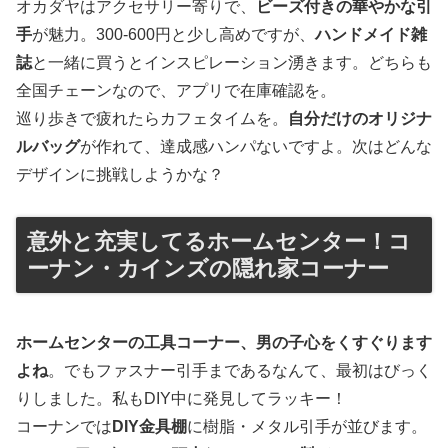
オカダヤはアクセサリー寄りで、
ビーズ付きの華やかな引
手
が魅力。300-600円と少し高めですが、
ハンドメイド雑
誌
と一緒に買うとインスピレーション湧きます。どちらも
全国チェーンなので、アプリで在庫確認を。
巡り歩きで疲れたらカフェタイムを。
自分だけのオリジナ
ルバッグ
が作れて、達成感ハンパないですよ。次はどんな
デザインに挑戦しようかな？
意外と充実してるホームセンター！コ
ーナン・カインズの隠れ家コーナー
ホームセンターの工具コーナー、男の子心をくすぐります
よね
。でもファスナー引手まであるなんて、最初はびっく
りしました。私もDIY中に発見してラッキー！
コーナンでは
DIY金具棚
に樹脂・メタル引手が並びます。