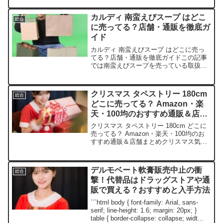
や、平均的な値段、安く買える場所など
を手短に紹介します。STAYの皆さん、き
カルディ 南蛮えびスープ はどこ
総合
っと役立つはず...
に売ってる？店舗・通販を徹底ガ
イド
カルディ 南蛮えびスープ はどこに売っ
てる？店舗・通販を徹底ガイドこの記事
では南蛮えびスープを売っている取扱店
や、平均的な値段、安く買える場所など
を手短に紹介します。販売チャネル価格
（目安）特徴・備考楽天市場約1,000〜
クリスマス タペストリー 180cm
総合
1,300円ポイン...
どこに売ってる？ Amazon・楽
天・100均のおすすめ通販＆店舗
まとめ
クリスマス タペストリー 180cm どこに
売ってる？ Amazon・楽天・100均のお
すすめ通販＆店舗まとめクリスマス気分
爆上げ！180cmタペストリーの魅力と選
び方の基本毎年クリスマスが近づくと、
部屋を華やかに飾りたくなるよね。でも
デルモベート軟膏販売中止の衝
総合
本物...
撃！代替品はドラッグストアや通
販で買える？おすすめと入手方法
```html body { font-family: Arial, sans-
serif; line-height: 1.6; margin: 20px; }
table { border-collapse: collapse; widt...