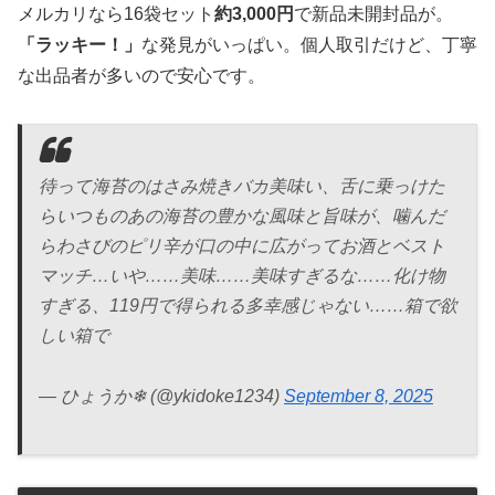
メルカリなら16袋セット
約3,000円
で新品未開封品が。
「ラッキー！」
な発見がいっぱい。個人取引だけど、丁寧
な出品者が多いので安心です。
待って海苔のはさみ焼きバカ美味い、舌に乗っけた
らいつものあの海苔の豊かな風味と旨味が、噛んだ
らわさびのピリ辛が口の中に広がってお酒とベスト
マッチ…いや……美味……美味すぎるな……化け物
すぎる、119円で得られる多幸感じゃない……箱で欲
しい箱で
— ひょうか❄ (@ykidoke1234)
September 8, 2025