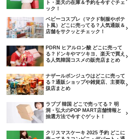
ト・楽天の在庫＆予約を今すぐチェ
ック！
ベビーコスプレ（マクド制服やポテ
ト風）どこに売ってる？人気通販＆
店舗をサクッとチェック！
PDRN ヒアルロン酸 どこに売って
る？ドンキやマツキヨ、楽天で買え
る人気韓国コスメの販売店まとめ
ナザールボンジュウはどこに売って
る？通販ショップや雑貨店、主要取
扱店まとめ
ラブブ 韓国 どこで売ってる？ 明
洞・弘大のPOP MART店舗情報と
抽選方法で今すぐゲット！
クリスマスケーキ 2025 予約 どこに
売ってる？コンビニ・デパート・通