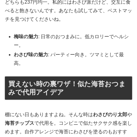
どちらも237円均一。私的にはわさび派だけど、交互に食
べると飽きないんです。あなたも試してみて、ベストマッ
チを見つけてくださいね。
梅味の魅力
: 日常のおつまみに。低カロリーでヘルシ
ー。
わさび味の魅力
: パーティー向き。ツマミとして最
高。
買えない時の裏ワザ！似た海苔おつま
みで代用アイデア
棚にない日もありますよね。そんな時は
わさびのり太郎
や
海苔チップス
で代用を。コンビニで似たサクサク感を楽し
めます。自作アレンジで海苔にわさびを塗るのもおすす