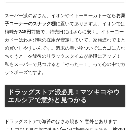
スーパー派の皆さん、イオンやイトーヨーカドーなら
お菓
子コーナーのスナック棚
に置いてありますよ。イオンでは
梅味が
248円
前後で、特売日にはさらに安く。イトーヨー
カドーはわさび味の在庫が安定していて、家族連れでまと
め買いしやすいんです。週末の買い物ついでにカゴに入れ
ちゃうと、夕飯後のリラックスタイムが格段にアップ！
私もスーパーで見つけると「やったー！」って心の中でガ
ッツポーズですよ。
ドラッグストア派必見！マツキヨやウ
エルシアで意外と見つかる
ドラッグストアで海苔のはさみ焼き？ 意外とあります
よ！ マツキヨの
おつまみゾーン
に梅味がちらほら、
約200