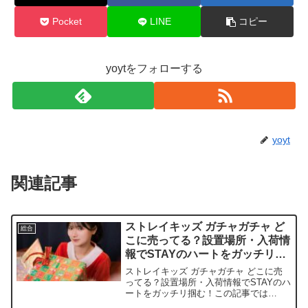
Pocket
LINE
コピー
yoytをフォローする
yoyt
関連記事
ストレイキッズ ガチャガチャ ど
総合
こに売ってる？設置場所・入荷情
報でSTAYのハートをガッチリ掴
む！
ストレイキッズ ガチャガチャ どこに売
ってる？設置場所・入荷情報でSTAYのハ
ートをガッチリ掴む！この記事では
SKZOOガチャガチャを売っている取扱店