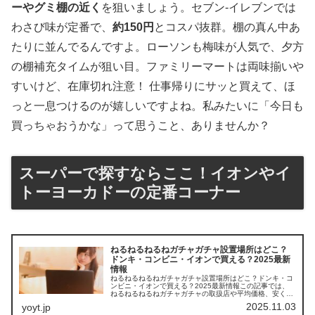
ーやグミ棚の近く
を狙いましょう。セブン-イレブンでは
わさび味が定番で、
約150円
とコスパ抜群。棚の真ん中あ
たりに並んでるんですよ。ローソンも梅味が人気で、夕方
の棚補充タイムが狙い目。ファミリーマートは両味揃いや
すいけど、在庫切れ注意！ 仕事帰りにサッと買えて、ほ
っと一息つけるのが嬉しいですよね。私みたいに「今日も
買っちゃおうかな」って思うこと、ありませんか？
スーパーで探すならここ！イオンやイ
トーヨーカドーの定番コーナー
ねるねるねるねガチャガチャ設置場所はどこ？
ドンキ・コンビニ・イオンで買える？2025最新
情報
ねるねるねるねガチャガチャ設置場所はどこ？ドンキ・コ
ンビニ・イオンで買える？2025最新情報この記事では、
ねるねるねるねガチャガチャの取扱店や平均価格、安く買
えるスポットを手短に紹介します。懐かしいあのふわふわ
2025.11.03
yoyt.jp
感を、もう一度味わいましょう！...