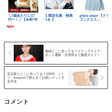
海綿どこに売ってる？ドラッグストア・
ネット通販・生理用まで徹底ガイド！
毛玉取りどこに売ってる？100均・ニト
リ・Amazonで買える？お得にゲットす
る方法
コメント