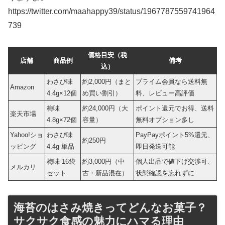
https://twitter.com/maahappy39/status/1967787559741964
739
価格目安（税
店舗
商品例
備考
込）
わさび味
約2,000円（まと
プライム会員なら送料無
Amazon
4.4g×12個
め買い割引）
料、レビュー高評価
梅味
約24,000円（大
ポイント還元でお得、送料
楽天市場
4.8g×72個
容量）
無料オプション多し
Yahoo!ショ
わさび味
PayPayポイント5%還元、
約250円
ッピング
4.4g 単品
即日発送可能
梅味 16袋
約3,000円（中
個人出品で値下げ交渉可、
メルカリ
セット
古・新品混在）
状態確認を忘れずに
海苔のはさみ焼きってどんなお菓子？
サクサク食感の魅力にハマる理由