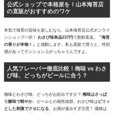
公式ショップで本格派を！山本海苔店
の直販がおすすめのワケ
本気で海苔の旨味を楽しむなら、山本海苔店公式オンライ
ンショップ一択！
わさび味単品237円
で新鮮直送。
「海苔
の香りが本物！」
と感動します。私も直販で買うと、特別
感があってテンション上がっちゃうんですよ。
人気フレーバー徹底比較！梅味 vs わさ
び味、どっちがビールに合う？
梅味とわさび味、どっちがお好みですか？
梅味はさっぱ
り酸味で軽やか
、ビールとの相性抜群。わさび味は
ピリッ
とした刺激でクセになる
、お酒が進みすぎ注意！ 価格は