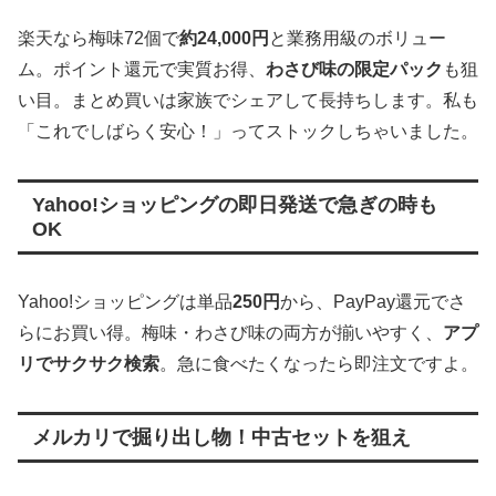
楽天なら梅味72個で
約24,000円
と業務用級のボリュー
ム。ポイント還元で実質お得、
わさび味の限定パック
も狙
い目。まとめ買いは家族でシェアして長持ちします。私も
「これでしばらく安心！」ってストックしちゃいました。
Yahoo!ショッピングの即日発送で急ぎの時も
OK
Yahoo!ショッピングは単品
250円
から、PayPay還元でさ
らにお買い得。梅味・わさび味の両方が揃いやすく、
アプ
リでサクサク検索
。急に食べたくなったら即注文ですよ。
メルカリで掘り出し物！中古セットを狙え