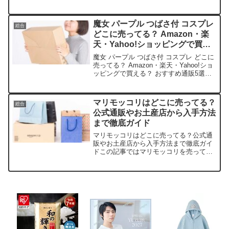
魔女 パープル つばさ付 コスプレ
総合
どこに売ってる？ Amazon・楽
天・Yahoo!ショッピングで買え
る？ おすすめ通販5選
魔女 パープル つばさ付 コスプレ どこに
売ってる？ Amazon・楽天・Yahoo!ショ
ッピングで買える？ おすすめ通販5選こ
の記事では、魔女 パープル つばさ付 コ
スプレを売っている取扱店や、平均的な
値段、安く買える場所などを手短に紹
マリモッコリはどこに売ってる？
総合
介...
公式通販やお土産店から入手方法
まで徹底ガイド
マリモッコリはどこに売ってる？公式通
販やお土産店から入手方法まで徹底ガイ
ドこの記事ではマリモッコリを売ってい
る取扱店や、平均的な値段、安く買える
場所などを手短に紹介します。ファンの
方や懐かしさを感じる方はぜひチェック
してみてくださいね。販売...