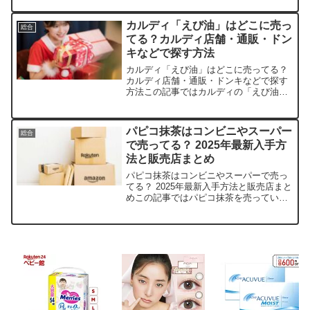
均価格、安く買えるスポットを手短に紹
介します。DIYの味方ですよ！店舗商品
カルディ「えび油」はどこに売っ
総合
例平均価格在庫状況Am...
てる？カルディ店舗・通販・ドン
キなどで探す方法
カルディ「えび油」はどこに売ってる？
カルディ店舗・通販・ドンキなどで探す
方法この記事ではカルディの「えび油」
を売っている取扱店や、平均的な値段、
安く買える場所などを手短に紹介しま
す。店舗名参考価格（税込）特徴楽天市
パピコ抹茶はコンビニやスーパー
総合
場約450円～ポイント還元...
で売ってる？ 2025年最新入手方
法と販売店まとめ
パピコ抹茶はコンビニやスーパーで売っ
てる？ 2025年最新入手方法と販売店まと
めこの記事ではパピコ抹茶を売っている
取扱店や、平均的な値段、安く買える場
所などを手短に紹介します。店舗価格
（税込）備考Amazon1,728円（20袋セッ
ト）1袋...