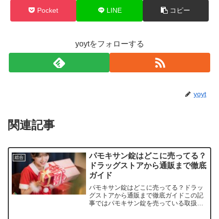
Pocket
LINE
コピー
yoytをフォローする
yoyt
関連記事
パモキサン錠はどこに売ってる？
総合
ドラッグストアから通販まで徹底
ガイド
パモキサン錠はどこに売ってる？ドラッ
グストアから通販まで徹底ガイドこの記
事ではパモキサン錠を売っている取扱店
や、平均的な値段、安く買える場所など
を手短に紹介します。X・Twitter URLパ