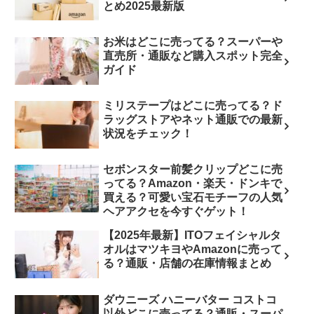
とめ2025最新版
お米はどこに売ってる？スーパーや
直売所・通販など購入スポット完全
ガイド
ミリステープはどこに売ってる？ド
ラッグストアやネット通販での最新
状況をチェック！
セボンスター前髪クリップどこに売
ってる？Amazon・楽天・ドンキで
買える？可愛い宝石モチーフの人気
ヘアアクセを今すぐゲット！
【2025年最新】ITOフェイシャルタ
オルはマツキヨやAmazonに売って
る？通販・店舗の在庫情報まとめ
ダウニーズ ハニーバター コストコ
以外どこに売ってる？通販・スーパ