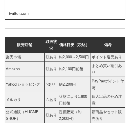
twitter.com
取扱状
販売店舗
価格目安（税込）
備考
況
楽天市場
◎あり
約2,000～2,500円
ポイント還元あり
まとめ買い割引あ
Amazon
◎あり
約2,100円前後
り
PayPayポイント付
Yahoo!ショッピング
○あり
約2,200円
与
状態により1,800
個人出品のため注
メルカリ
△あり
円前後
意
公式通販（HUGME
定価販売（約
新商品やセット販
◎あり
SHOP）
2,200円）
売あり