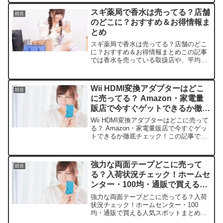
モキサン錠ってどんな薬？まずは基本を
スギ薬局で香水は売ってる？店舗
総合
知ろうパモキ...
のどこに？おすすめ＆お得情報ま
とめ
スギ薬局で香水は売ってる？店舗のどこ
に？おすすめ＆お得情報まとめこの記事
では香水を売っている取扱店や、平均的
な値段、安く買える場所などを手短に紹
介します。ショップ平均価格（例: フィ
アンセ ボディミスト50ml）特典・おすす
Wii HDMI変換アダプターはどこ
総合
めポイントAma...
に売ってる？ Amazon・家電量
販店で今すぐゲットできるか徹底
チェック！
Wii HDMI変換アダプターはどこに売って
る？ Amazon・家電量販店で今すぐゲッ
トできるか徹底チェック！この記事では
Wii HDMI変換アダプターを売っている取
扱店や、平均的な値段、安く買える場所
などを手短に紹介します。店舗平均価格
強力な両面テープどこに売って
総合
特...
る？入荷状況チェック！ホームセ
ンター・100均・通販で買える人
気スポットまとめ
強力な両面テープどこに売ってる？入荷
状況チェック！ホームセンター・100
均・通販で買える人気スポットまとめこ
の記事では強力両面テープの取扱店や平