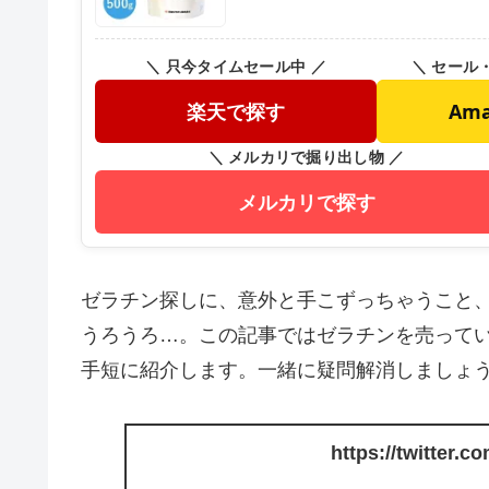
＼ 只今タイムセール中 ／
＼ セール
楽天で探す
Am
＼ メルカリで掘り出し物 ／
メルカリで探す
ゼラチン探しに、意外と手こずっちゃうこと
うろうろ…。この記事ではゼラチンを売って
手短に紹介します。一緒に疑問解消しましょ
https://twitter.