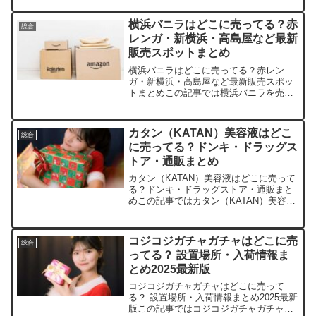
く買える場所などを手短に紹介します。
そもそもダイソーで買える？押入れフリ
横浜バニラはどこに売ってる？赤
総合
ーラックの基本情報と...
レンガ・新横浜・高島屋など最新
販売スポットまとめ
横浜バニラはどこに売ってる？赤レン
ガ・新横浜・高島屋など最新販売スポッ
トまとめこの記事では横浜バニラを売っ
ている取扱店や、平均的な値段、安く買
える場所などを手短に紹介します。店舗
名価格（税込）特徴楽天市場約2,200円～
カタン（KATAN）美容液はどこ
総合
ポイント還元や送料無...
に売ってる？ドンキ・ドラッグス
トア・通販まとめ
カタン（KATAN）美容液はどこに売って
る？ドンキ・ドラッグストア・通販まと
めこの記事ではカタン（KATAN）美容液
を売っている取扱店や、平均的な値段、
安く買える場所などを手短に紹介しま
す。販売店価格帯備考楽天市場約3,000
コジコジガチャガチャはどこに売
総合
円〜4,000...
ってる？ 設置場所・入荷情報ま
とめ2025最新版
コジコジガチャガチャはどこに売って
る？ 設置場所・入荷情報まとめ2025最新
版この記事ではコジコジガチャガチャを