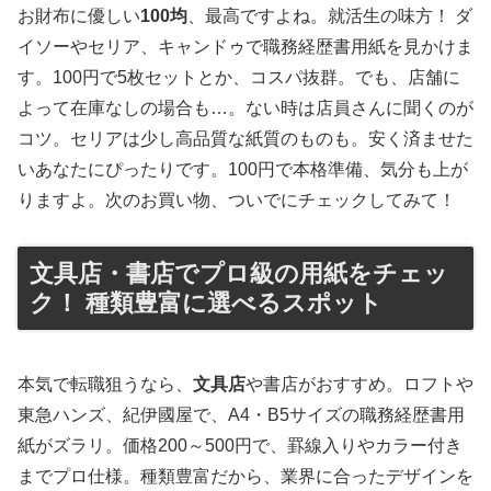
お財布に優しい
100均
、最高ですよね。就活生の味方！ ダ
イソーやセリア、キャンドゥで職務経歴書用紙を見かけま
す。100円で5枚セットとか、コスパ抜群。でも、店舗に
よって在庫なしの場合も…。ない時は店員さんに聞くのが
コツ。セリアは少し高品質な紙質のものも。安く済ませた
いあなたにぴったりです。100円で本格準備、気分も上が
りますよ。次のお買い物、ついでにチェックしてみて！
文具店・書店でプロ級の用紙をチェッ
ク！ 種類豊富に選べるスポット
本気で転職狙うなら、
文具店
や書店がおすすめ。ロフトや
東急ハンズ、紀伊國屋で、A4・B5サイズの職務経歴書用
紙がズラリ。価格200～500円で、罫線入りやカラー付き
までプロ仕様。種類豊富だから、業界に合ったデザインを