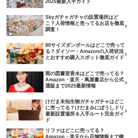
2025最新入手ガイド
Skyガチャガチャの設置場所はど
こ？入荷情報と売ってるお店を徹底
調査！
80サイズダンボールはどこで売って
る？ダイソー・Amazonの入荷状況
とおすすめ購入スポット徹底ガイド
雨の図書室香水はどこで売ってる？
Amazon・楽天・蔦屋書店から公式
通販まで2025最新情報
けだま未知生物ガチャガチャはどこ
に売ってる？けだまみにぼうしドリ
最新設置場所＆入手ルート完全ガイ
ド
リファはどこに売ってる？
Amazon・楽天から店舗情報まで徹