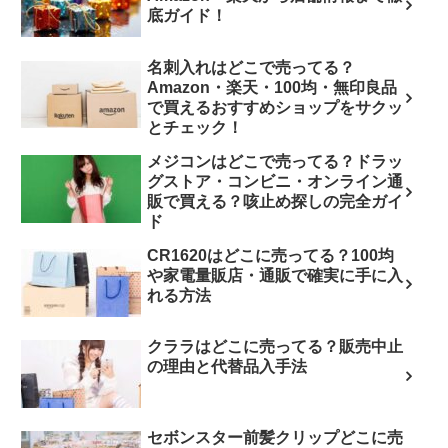
底ガイド！
名刺入れはどこで売ってる？
Amazon・楽天・100均・無印良品
で買えるおすすめショップをサクッ
とチェック！
メジコンはどこで売ってる？ドラッ
グストア・コンビニ・オンライン通
販で買える？咳止め探しの完全ガイ
ド
CR1620はどこに売ってる？100均
や家電量販店・通販で確実に手に入
れる方法
クララはどこに売ってる？販売中止
の理由と代替品入手法
セボンスター前髪クリップどこに売