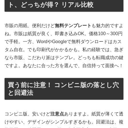
ト、どっちが得？ リアル比較
市販の用紙、便利だけど
無料テンプレート
も魅力的ですよ
ね。市販は紙質が良く、即書き込みOK。価格100～300円
で手軽。一方、WordやGoogleで無料ダウンロードはカス
タム自在。でも印刷代がかかるかも。私の経験では、急ぎ
なら市販、こだわり派はテンプレ。どっちも転職成功の鍵
ですよ。あなたに合った方を選んで、自信持って面接へ！
買う前に注意！ コンビニ版の落とし穴
と回避法
コンビニ版、安いけど
注意点
ありますよ。紙質が薄くて透
けやすい、デザインがシンプルすぎるかも。回避法は、複