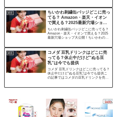
売っている取扱店や、平均的な値段、安
く買える場所などを手短に紹介します。
通販サイト平均価格（1回分）特徴・おす
ちいかわ刺繍缶バッジどこに売っ
総合
すめポイントAma...
てる？ Amazon・楽天・イオン
で買える？2025最新穴場ショッ
プ大公開！
ちいかわ刺繍缶バッジどこに売ってる？
Amazon・楽天・イオンで買える？2025
最新穴場ショップ大公開！ちいかわの刺
繍缶バッジ、ふわふわの可愛さに心奪わ
れちゃいますよね。この記事では、取扱
店や平均価格、安く買えるスポットをサ
コメダ 豆乳ドリンクはどこに売
総合
クッと紹介しま...
ってる？休止中だけど“ぬる豆
乳”は今でも提供
コメダ 豆乳ドリンクはどこに売ってる？
休止中だけど“ぬる豆乳”は今でも提供こ
の記事ではコメダの豆乳ドリンクを売っ
ている取扱店や、平均的な値段、安く買
える場所などを手短に紹介します。販売
先価格帯備考楽天市場約150〜250円（豆
乳パック類）豆...