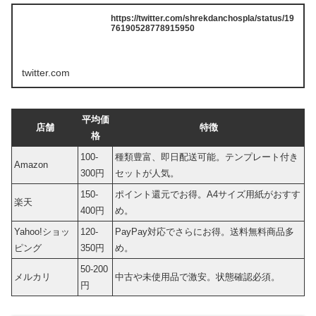
https://twitter.com/shrekdanchospla/status/19
76190528778915950
twitter.com
平均価
店舗
特徴
格
100-
種類豊富、即日配送可能。テンプレート付き
Amazon
300円
セットが人気。
150-
ポイント還元でお得。A4サイズ用紙がおすす
楽天
400円
め。
Yahoo!ショッ
120-
PayPay対応でさらにお得。送料無料商品多
ピング
350円
め。
50-200
メルカリ
中古や未使用品で激安。状態確認必須。
円