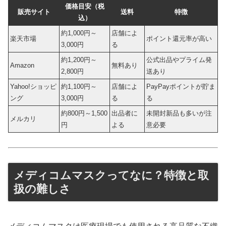
価格目安（税
販売サイト
送料
特徴
込）
約1,000円～
店舗によ
楽天市場
ポイント還元率が高い
3,000円
る
約1,200円～
公式出品やプライム発
Amazon
無料あり
2,800円
送あり
Yahoo!ショッピ
約1,100円～
店舗によ
PayPayポイントが貯ま
ング
3,000円
る
る
約800円～1,500
出品者に
未開封新品も多いが注
メルカリ
円
よる
意必要
メディコムマスクってなに？特徴と取
扱の難しさ