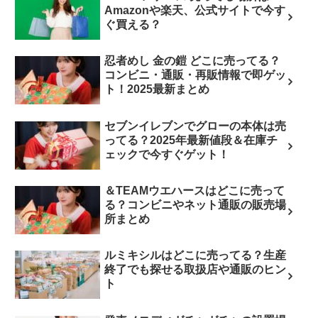
Amazonや楽天、公式サイトで今す
ぐ買える？
忍者めし 金の鎧 どこに売ってる？
コンビニ・通販・再販情報で即ゲッ
ト！2025最新まとめ
セブンイレブンでグローの本体は売
ってる？2025年最新値段＆在庫チ
ェックで今すぐゲット！
＆TEAMウエハースはどこに売って
る？コンビニやネット通販の販売場
所まとめ
ルミキシルはどこに売ってる？生産
終了でも探せる取扱店や通販のヒン
ト