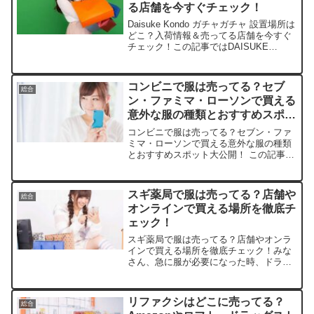
る店舗を今すぐチェック！
Daisuke Kondo ガチャガチャ 設置場所は
どこ？入荷情報＆売ってる店舗を今すぐ
チェック！この記事ではDAISUKE
KONDOガチャガチャを売っている取扱
店や、平均的な値段、安く買える場所な
どを手短に紹介します。ポップなアート
コンビニで服は売ってる？セブ
総合
が可...
ン・ファミマ・ローソンで買える
意外な服の種類とおすすめスポッ
ト大公開！
コンビニで服は売ってる？セブン・ファ
ミマ・ローソンで買える意外な服の種類
とおすすめスポット大公開！ この記事で
はコンビニで買える服を売っている取扱
店や、平均的な値段、安く買える場所な
どを手短に紹介します。急な外出で服が
スギ薬局で服は売ってる？店舗や
総合
必要になったら、コンビ...
オンラインで買える場所を徹底チ
ェック！
スギ薬局で服は売ってる？店舗やオンラ
インで買える場所を徹底チェック！みな
さん、急に服が必要になった時、ドラッ
グストアで揃うなんて想像したことあり
ますか？この記事ではスギ薬局の服の取
扱店や平均価格、安く買えるスポットを
リファクシはどこに売ってる？
総合
サクッと紹介します。意外...