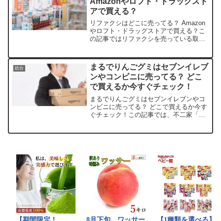
Amazonやロフト・ドラッグスト
アで買える？
リファクシはどこに売ってる？ Amazon
やロフト・ドラッグストアで買える？こ
の記事ではリファクシを売っている取扱
店や、平均的な値段、安く買える場所な
どを手短に紹介します。店舗価格（税
込）備考Amazon5,500円プライム会員送
まるでりんごグミはセブンイレブ
総合
料無料楽天...
ンやコンビニに売ってる？ どこ
で買えるか今すぐチェック！
まるでりんごグミはセブンイレブンやコ
ンビニに売ってる？ どこで買えるか今す
ぐチェック！この記事では、不二家「ま
るでりんごグミ」の取扱店や平均価格、
安く買える場所を手短に紹介します。り
んご好きの皆さん、きっとハマります
よ！店舗価格目安特徴楽天...