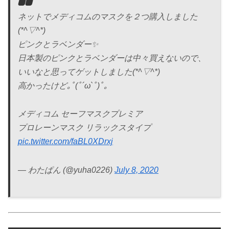
ネットでメディコムのマスクを２つ購入しました
(*^▽^*)
ピンクとラベンダー✨
日本製のピンクとラベンダーは中々買えないので、
いいなと思ってゲットしました(*^▽^*)
高かったけど｡ﾟ(ﾟ´ω`ﾟ)ﾟ｡
メディコム セーフマスクプレミア
プロレーンマスク リラックスタイプ
pic.twitter.com/faBL0XDrxj
— わたぱん (@yuha0226)
July 8, 2020