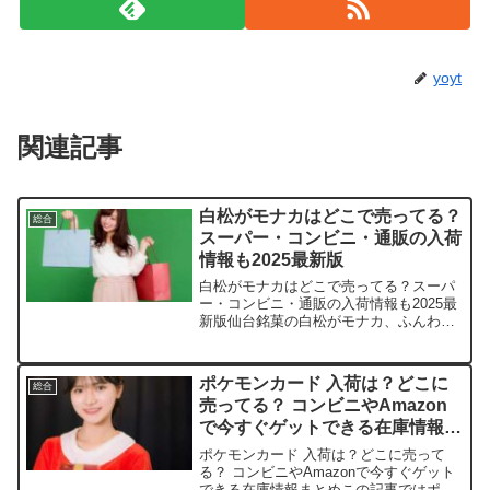
yoyt
関連記事
白松がモナカはどこで売ってる？
総合
スーパー・コンビニ・通販の入荷
情報も2025最新版
白松がモナカはどこで売ってる？スーパ
ー・コンビニ・通販の入荷情報も2025最
新版仙台銘菓の白松がモナカ、ふんわり
優しい甘さにハマっちゃいますよね。こ
の記事では取扱店や平均価格、安く買え
るスポットをサクッと紹介します。きっ
ポケモンカード 入荷は？どこに
総合
とお気に入りの入手ル...
売ってる？ コンビニやAmazon
で今すぐゲットできる在庫情報ま
とめ
ポケモンカード 入荷は？どこに売って
る？ コンビニやAmazonで今すぐゲット
できる在庫情報まとめこの記事ではポケ