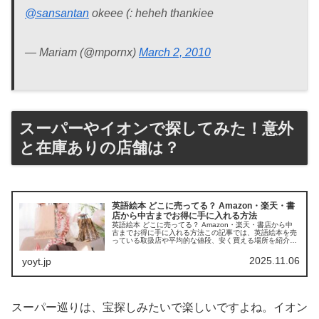
@sansantan
okeee (: heheh thankiee
— Mariam (@mpornx)
March 2, 2010
スーパーやイオンで探してみた！意外
と在庫ありの店舗は？
英語絵本 どこに売ってる？ Amazon・楽天・書
店から中古までお得に手に入れる方法
英語絵本 どこに売ってる？ Amazon・楽天・書店から中
古までお得に手に入れる方法この記事では、英語絵本を売
っている取扱店や平均的な値段、安く買える場所を紹介し
ます。親子で楽しく学べる一冊を探すお手伝いをします。
店舗平均価格おすすめポイン...
2025.11.06
yoyt.jp
スーパー巡りは、宝探しみたいで楽しいですよね。イオン