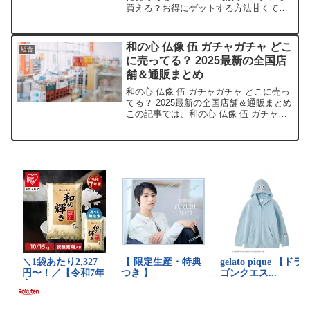
買える？お得にゲットする方法甘くて優
しいアプリコットの香りに、心がふわっ
と癒されるルアペホワイトアプリコット
香水。皆さんも、そんな魅力的な香りを
和の心 仏像 伍 ガチャガチャ どこ
総合
日常に取り入れてみた...
に売ってる？ 2025最新の全国店
舗＆通販まとめ
和の心 仏像 伍 ガチャガチャ どこに売っ
てる？ 2025最新の全国店舗＆通販まとめ
この記事では、和の心 仏像 伍 ガチャガ
チャを売っている取扱店や平均価格、安
く買える場所をサクッと紹介します。癒
しの仏像フィギュアにハマるあなたにぴ
ったりで...