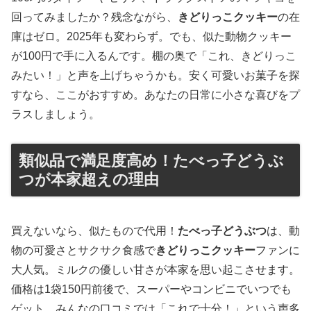
回ってみましたか？残念ながら、
きどりっこクッキー
の在
庫はゼロ。2025年も変わらず。でも、似た動物クッキー
が100円で手に入るんです。棚の奥で「これ、きどりっこ
みたい！」と声を上げちゃうかも。安く可愛いお菓子を探
すなら、ここがおすすめ。あなたの日常に小さな喜びをプ
ラスしましょう。
類似品で満足度高め！たべっ子どうぶ
つが本家超えの理由
買えないなら、似たもので代用！
たべっ子どうぶつ
は、動
物の可愛さとサクサク食感で
きどりっこクッキー
ファンに
大人気。ミルクの優しい甘さが本家を思い起こさせます。
価格は1袋150円前後で、スーパーやコンビニでいつでも
ゲット。みんなの口コミでは「これで十分！」という声多