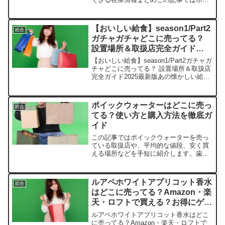
モンカードを売っている取扱店や、平均
的な値段、安く買える場所などを手短に
紹介します。商品名Amazon価格楽天価
【おいしい給食】season1/Part2
総合
格Yahoo!...
ガチャガチャどこに売ってる？
設置場所＆取扱店完全ガイド
2025最新版
【おいしい給食】season1/Part2ガチャガ
チャどこに売ってる？ 設置場所＆取扱店
完全ガイド2025最新版あの懐かしい給食
の味が、ミニチュアでよみがえる！この
記事では、おいしい給食 season1/Part2
ガチャガチャの取扱店や平均...
ポイックウォーターはどこに売っ
総合
てる？使い方と購入方法を徹底ガ
イド
この記事ではポイックウォーターを売っ
ている取扱店や、平均的な値段、安く買
える場所などを手短に紹介します。歯科
医院での販売が基本！安心して購入でき
る場所ポイックウォーターは歯科医院専
売品として販売されていることが多く、
ルアペホワイトアプリコット香水
総合
市販のドラッグストアでは...
はどこに売ってる？Amazon・楽
天・ロフトで買える？お得にゲッ
トする方法
ルアペホワイトアプリコット香水はどこ
に売ってる？Amazon・楽天・ロフトで