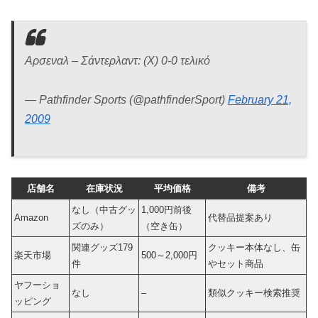
Αρσεναλ – Σάντερλαντ: (X) 0-0 τελικό
— Pathfinder Sports (@pathfinderSport)
February 21,
2009
店舗名
在庫状況
平均価格
備考
なし（中古グッ
1,000円前後
Amazon
代替品提案あり
ズのみ）
（空き缶）
関連グッズ179
クッキー本体なし、缶
楽天市場
500～2,000円
件
やセット商品
ヤフーショ
なし
–
類似クッキー検索推奨
ッピング