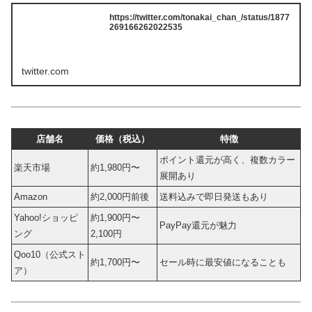
https://twitter.com/tonakai_chan_/status/1877
269166262022535
twitter.com
店舗名
価格（税込）
特徴
ポイント還元が高く、複数カラー
楽天市場
約1,980円〜
展開あり
Amazon
約2,000円前後
送料込みで即日発送もあり
Yahoo!ショッピ
約1,900円〜
PayPay還元が魅力
ング
2,100円
Qoo10（公式スト
約1,700円〜
セール時に最安値になることも
ア）