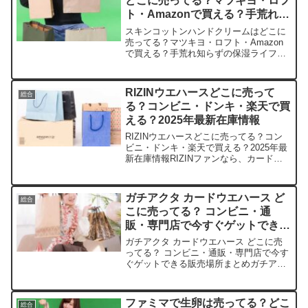
どこに売ってる？マツキヨ・ロフ
ト・Amazonで買える？手荒れ知
らずの保湿ライフを今すぐスター
スキンコットンハンドクリームはどこに
ト！
売ってる？マツキヨ・ロフト・Amazon
で買える？手荒れ知らずの保湿ライフを
今すぐスタート！冬の訪れとともに、手
がカサカサに悩まされていませんか？そ
んなあなたにぴったりのスキンコットン
RIZINウエハースどこに売って
総合
ハンドクリームの取扱...
る？コンビニ・ドンキ・楽天で買
える？2025年最新在庫情報
RIZINウエハースどこに売ってる？コン
ビニ・ドンキ・楽天で買える？2025年最
新在庫情報RIZINファンなら、カード集
めが楽しくてたまらないですよね。この
記事ではRIZINウエハースの取扱店や平
均価格、安く買えるスポットを手短に紹
ガチアクタ カードウエハース ど
総合
介します...
こに売ってる？ コンビニ・通
販・専門店で今すぐゲットできる
販売場所まとめ
ガチアクタ カードウエハース どこに売
ってる？ コンビニ・通販・専門店で今す
ぐゲットできる販売場所まとめガチアク
タのカードウエハース、発売日が待ち遠
しかったですよね。私もアニメファンと
して、描きおろしカードのメタリック仕
ファミマで生卵は売ってる？どこ
総合
様に心躍らせてます。...