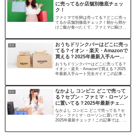
に売ってるか店舗別徹底チェッ
ク！
ファミマで生卵は売ってる？どこに売っ
てるか店舗別徹底チェック！朝から卵か
けご飯が食べたくて、ファミマに駆け込
んだのに生卵がなくてガッカリしたこ
と、ありませんか？この記事では生卵を
売っている取扱店や、平均的な値段、安
おうちドリンクバーはどこに売っ
総合
く買える場所などを手短に紹...
てる？イオン・楽天・Amazonで
買える？2025年最新入手ルート
完全ガイド
おうちドリンクバーはどこに売ってる？
イオン・楽天・Amazonで買える？2025
年最新入手ルート完全ガイドこの記事で
はサントリーのおうちドリンクバーを売
っている取扱店や、平均的な値段、安く
買える場所などを手短に紹介します。店
なかよし コンビニ どこで売って
総合
舗平均価格（税込...
る？セブン・ファミマ・ローソン
に置いてる？2025年最新チェッ
ク！
なかよし コンビニ どこで売ってる？セ
ブン・ファミマ・ローソンに置いてる？
2025年最新チェック！この記事では、な
かよし最新号を売っている取扱店や、平
均的な値段、安く買える場所などを手短
に紹介します。コンビニでサクッと手に