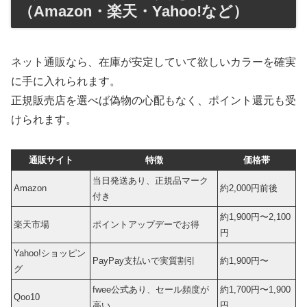
（Amazon・楽天・Yahoo!など）
ネット通販なら、在庫が安定していて欲しいカラーを確実
に手に入れられます。
正規販売店を選べば偽物の心配もなく、ポイント還元も受
けられます。
通販サイト
特徴
価格帯
当日発送あり、正規品マーク
Amazon
約2,000円前後
付き
約1,900円〜2,100
楽天市場
ポイントアップデーでお得
円
Yahoo!ショッピン
PayPay支払いで実質割引
約1,900円〜
グ
fwee公式あり、セール頻度が
約1,700円〜1,900
Qoo10
高い
円