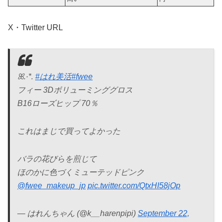
X・Twitter URL
ꕤ.·*.
#はれ美活
#fwee
フィー 3Dボリューミンググロス
B16ローズヒップ 70％
これはまじで買ってよかった
バラの花びらを煎じて
ほのかに色づくミューテッドピンク
@fwee_makeup_jp
pic.twitter.com/QtxHI58jOp
— はれんちゃん (@k__harenpipi)
September 22,